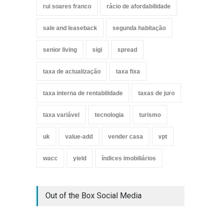
rui soares franco
rácio de afordabilidade
sale and leaseback
segunda habitação
senior living
sigi
spread
taxa de actualização
taxa fixa
taxa interna de rentabilidade
taxas de juro
taxa variável
tecnologia
turismo
uk
value-add
vender casa
vpt
wacc
yield
índices imobiliários
Out of the Box Social Media