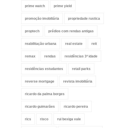
prime watch
prime yield
promoção imobiliária
propriedade rustica
proptech
prédios com rendas antigas
reabilitação urbana
real estate
reit
remax
rendas
residências 3ª idade
residências estudantes
retail parks
reverse mortgage
revista imobiliária
ricardo da palma borges
ricardo guimarães
ricardo pereira
rics
risco
rui bexiga vale