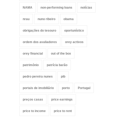
NAMA
non-performing loans
notícias
nrau
nuno ribeiro
obama
obrigações do tesouro
oportunístico
ordem dos avaliadores
orey activos
orey financial
out of the box
património
patrícia barão
pedro pereira nunes
pib
portais de imobiliário
porto
Portugal
preços casas
price earnings
price to income
price to rent