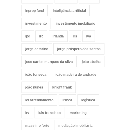
inprop fund
inteligência artificial
investimento
investimento imobiliário
ipd
irc
irlanda
irs
iva
jorge catarino
jorge próspero dos santos
josé carlos marques da silva
joão abelha
joão fonseca
joão madeira de andrade
joão nunes
knight frank
lei arrendamento
lisboa
logística
ltv
luís francisco
marketing
massimo forte
mediação imobiliária