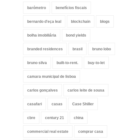
barómetro
benefícios fiscais
bernardo d'eça leal
blockchain
blogs
bolha imobiliária
bond yields
branded residences
brasil
bruno lobo
bruno silva
built-to-rent.
buy-to-let
camara municipal de lisboa
carlos gonçalves
carlos leite de sousa
casafari
casas
Case Shiller
cbre
century 21
china
commercial real estate
comprar casa