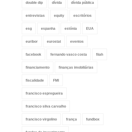
double dip
dívida
dívida pública
entrevistas
equity
escritórios
esg
espanha
estónia
EUA
euribor
eurostat
eventos
facebook
fernando vasco costa
fiiah
financiamento
finanças imobiliárias
fiscalidade
FMI
francisco espregueira
francisco silva carvalho
francisco virgolino
frança
fundbox