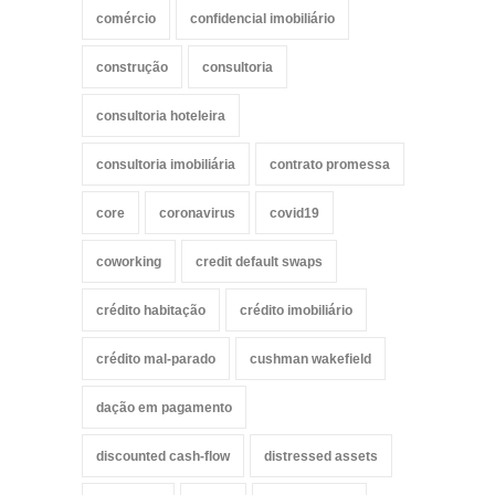
comércio
confidencial imobiliário
construção
consultoria
consultoria hoteleira
consultoria imobiliária
contrato promessa
core
coronavirus
covid19
coworking
credit default swaps
crédito habitação
crédito imobiliário
crédito mal-parado
cushman wakefield
dação em pagamento
discounted cash-flow
distressed assets