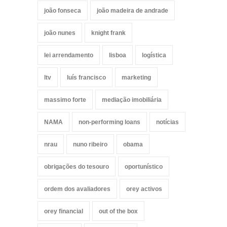
joão fonseca
joão madeira de andrade
joão nunes
knight frank
lei arrendamento
lisboa
logística
ltv
luís francisco
marketing
massimo forte
mediação imobiliária
NAMA
non-performing loans
notícias
nrau
nuno ribeiro
obama
obrigações do tesouro
oportunístico
ordem dos avaliadores
orey activos
orey financial
out of the box