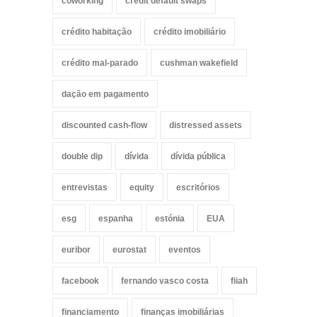
coworking
credit default swaps
crédito habitação
crédito imobiliário
crédito mal-parado
cushman wakefield
dação em pagamento
discounted cash-flow
distressed assets
double dip
dívida
dívida pública
entrevistas
equity
escritórios
esg
espanha
estónia
EUA
euribor
eurostat
eventos
facebook
fernando vasco costa
fiiah
financiamento
finanças imobiliárias