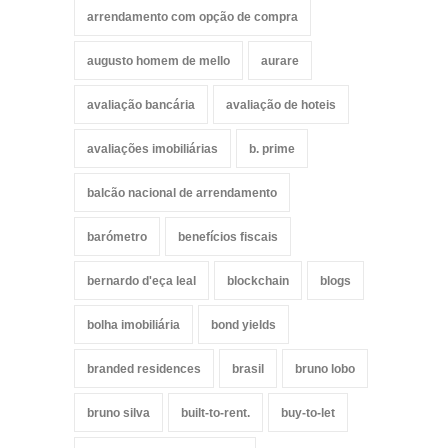
arrendamento com opção de compra
augusto homem de mello
aurare
avaliação bancária
avaliação de hoteis
avaliações imobiliárias
b. prime
balcão nacional de arrendamento
barómetro
benefícios fiscais
bernardo d'eça leal
blockchain
blogs
bolha imobiliária
bond yields
branded residences
brasil
bruno lobo
bruno silva
built-to-rent.
buy-to-let