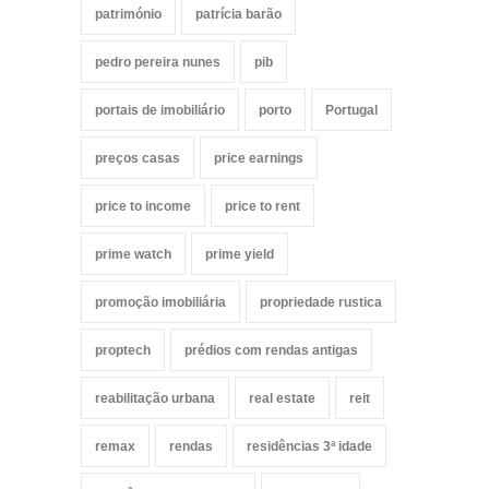
património
patrícia barão
pedro pereira nunes
pib
portais de imobiliário
porto
Portugal
preços casas
price earnings
price to income
price to rent
prime watch
prime yield
promoção imobiliária
propriedade rustica
proptech
prédios com rendas antigas
reabilitação urbana
real estate
reit
remax
rendas
residências 3ª idade