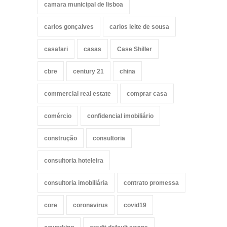
camara municipal de lisboa
carlos gonçalves
carlos leite de sousa
casafari
casas
Case Shiller
cbre
century 21
china
commercial real estate
comprar casa
comércio
confidencial imobiliário
construção
consultoria
consultoria hoteleira
consultoria imobiliária
contrato promessa
core
coronavirus
covid19