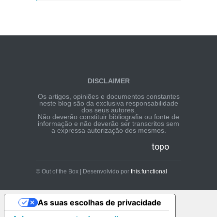
DISCLAIMER
Os artigos, opiniões e documentos constantes
neste blog são da exclusiva responsabilidade
dos seus autores.
Não deverão constituir bibliografia ou fonte de
informação e não deverão ser transcritos sem
a expressa autorização dos mesmos.
topo
© Out of the Box | Desenvolvido por
this.functional
As suas escolhas de privacidade