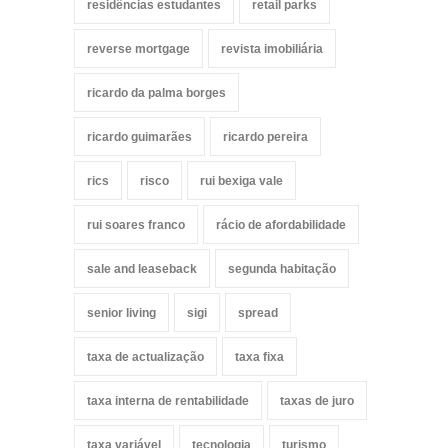
residências estudantes
retail parks
reverse mortgage
revista imobiliária
ricardo da palma borges
ricardo guimarães
ricardo pereira
rics
risco
rui bexiga vale
rui soares franco
rácio de afordabilidade
sale and leaseback
segunda habitação
senior living
sigi
spread
taxa de actualização
taxa fixa
taxa interna de rentabilidade
taxas de juro
taxa variável
tecnologia
turismo