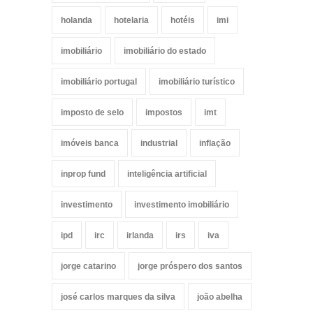
holanda
hotelaria
hotéis
imi
imobiliário
imobiliário do estado
imobiliário portugal
imobiliário turístico
imposto de selo
impostos
imt
imóveis banca
industrial
inflação
inprop fund
inteligência artificial
investimento
investimento imobiliário
ipd
irc
irlanda
irs
iva
jorge catarino
jorge próspero dos santos
josé carlos marques da silva
joão abelha