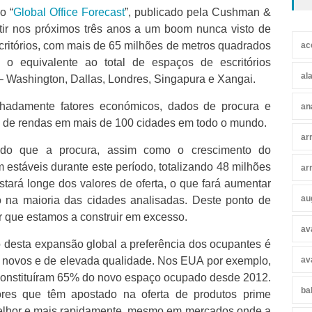
o “
Global Office Forecast
”, publicado pela Cushman &
tir nos próximos três anos a um boom nunca visto de
critórios, com mais de 65 milhões de metros quadrados
ac
é o equivalente ao total de espaços de escritórios
al
– Washington, Dallas, Londres, Singapura e Xangai.
lhadamente fatores económicos, dados de procura e
an
o de rendas em mais de 100 cidades em todo o mundo.
ar
ado que a procura, assim como o crescimento do
estáveis durante este período, totalizando 48 milhões
ar
tará longe dos valores de oferta, o que fará aumentar
au
 na maioria das cidades analisadas. Deste ponto de
r que estamos a construir em excesso.
av
o desta expansão global a preferência dos ocupantes é
os novos e de elevada qualidade. Nos EUA por exemplo,
av
s constituíram 65% do novo espaço ocupado desde 2012.
ba
res que têm apostado na oferta de produtos prime
elhor e mais rapidamente, mesmo em mercados onde a