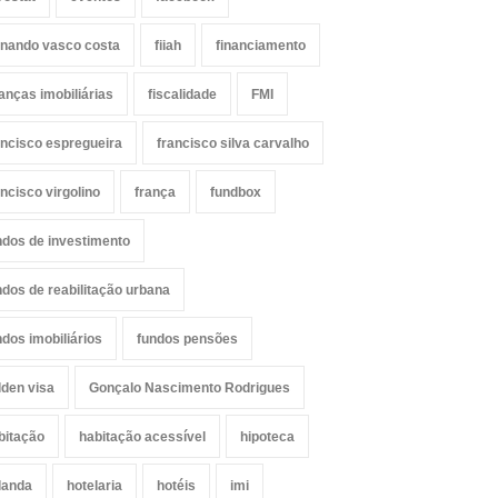
rnando vasco costa
fiiah
financiamento
nanças imobiliárias
fiscalidade
FMI
ancisco espregueira
francisco silva carvalho
ancisco virgolino
frança
fundbox
ndos de investimento
ndos de reabilitação urbana
ndos imobiliários
fundos pensões
lden visa
Gonçalo Nascimento Rodrigues
bitação
habitação acessível
hipoteca
landa
hotelaria
hotéis
imi