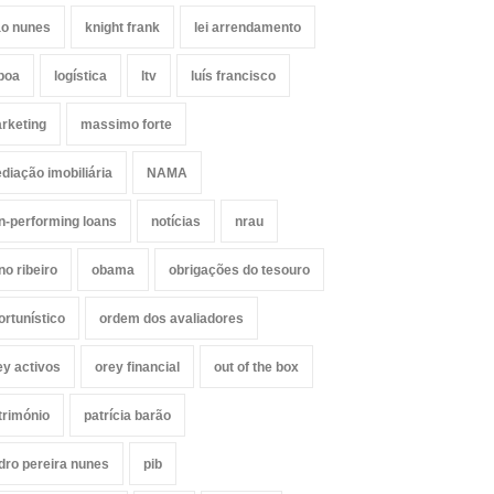
ão nunes
knight frank
lei arrendamento
sboa
logística
ltv
luís francisco
rketing
massimo forte
diação imobiliária
NAMA
n-performing loans
notícias
nrau
no ribeiro
obama
obrigações do tesouro
ortunístico
ordem dos avaliadores
ey activos
orey financial
out of the box
trimónio
patrícia barão
dro pereira nunes
pib