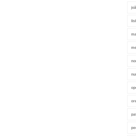
jo
li
ma
me
no
nu
op
or
pa
pe