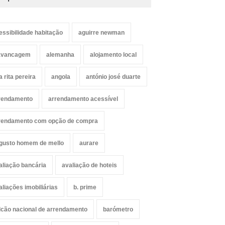
essibilidade habitação
aguirre newman
avancagem
alemanha
alojamento local
a rita pereira
angola
antónio josé duarte
rendamento
arrendamento acessível
rendamento com opção de compra
gusto homem de mello
aurare
aliação bancária
avaliação de hoteis
aliações imobiliárias
b. prime
lcão nacional de arrendamento
barómetro