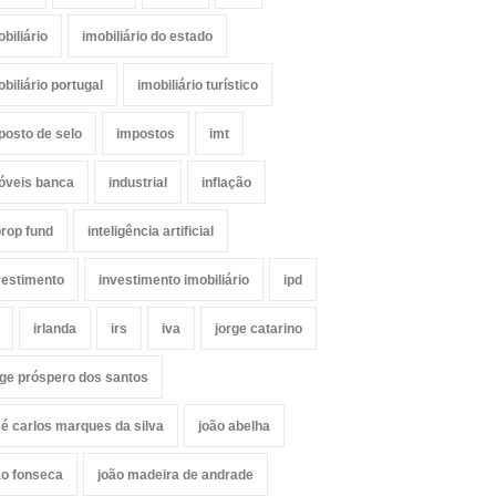
obiliário
imobiliário do estado
obiliário portugal
imobiliário turístico
posto de selo
impostos
imt
óveis banca
industrial
inflação
prop fund
inteligência artificial
vestimento
investimento imobiliário
ipd
irlanda
irs
iva
jorge catarino
rge próspero dos santos
sé carlos marques da silva
joão abelha
ão fonseca
joão madeira de andrade