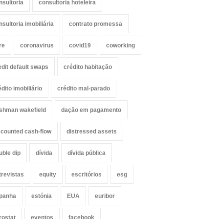
nsultoria
consultoria hoteleira
nsultoria imobiliária
contrato promessa
re
coronavirus
covid19
coworking
edit default swaps
crédito habitação
édito imobiliário
crédito mal-parado
shman wakefield
dação em pagamento
scounted cash-flow
distressed assets
uble dip
dívida
dívida pública
trevistas
equity
escritórios
esg
panha
estónia
EUA
euribor
rostat
eventos
facebook