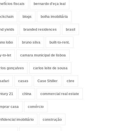
nefícios fiscais
bernardo d'eça leal
ockchain
blogs
bolha imobiliária
nd yields
branded residences
brasil
uno lobo
bruno silva
built-to-rent.
y-to-let
camara municipal de lisboa
rlos gonçalves
carlos leite de sousa
safari
casas
Case Shiller
cbre
ntury 21
china
commercial real estate
mprar casa
comércio
nfidencial imobiliário
construção