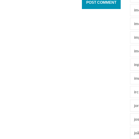
im
im
im
im
in
in
irc
jo
jo
jo