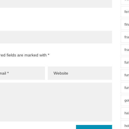
fe
fi
fr
fr
red fields are marked with *
fu
fu
fu
go
ha
ho