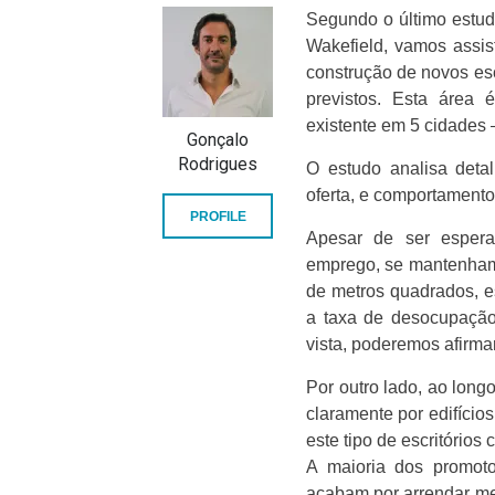
Segundo o último estud
Wakefield, vamos assis
construção de novos es
previstos. Esta área 
existente em 5 cidades 
Gonçalo
Rodrigues
O estudo analisa deta
oferta, e comportament
PROFILE
Apesar de ser esper
emprego, se mantenham 
de metros quadrados, es
a taxa de desocupação
vista, poderemos afirma
Por outro lado, ao long
claramente por edifíci
este tipo de escritório
A maioria dos promoto
acabam por arrendar m