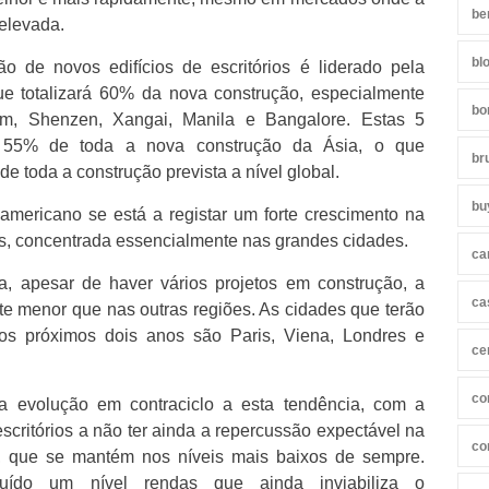
be
elevada.
bl
 de novos edifícios de escritórios é liderado pela
que totalizará 60% da nova construção, especialmente
bo
m, Shenzen, Xangai, Manila e Bangalore. Estas 5
am 55% de toda a nova construção da Ásia, o que
br
e toda a construção prevista a nível global.
bu
mericano se está a registar um forte crescimento na
os, concentrada essencialmente nas grandes cidades.
ca
a, apesar de haver vários projetos em construção, a
ca
te menor que nas outras regiões. As cidades que terão
nos próximos dois anos são Paris, Viena, Londres e
ce
co
a evolução em contraciclo a esta tendência, com a
critórios a não ter ainda a repercussão expectável na
co
, que se mantém nos níveis mais baixos de sempre.
buído um nível rendas que ainda inviabiliza o