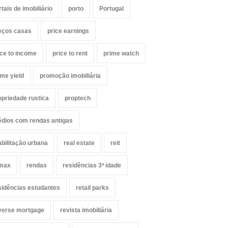
rtais de imobiliário
porto
Portugal
eços casas
price earnings
ice to income
price to rent
prime watch
ime yield
promoção imobiliária
opriedade rustica
proptech
édios com rendas antigas
abilitação urbana
real estate
reit
max
rendas
residências 3ª idade
sidências estudantes
retail parks
verse mortgage
revista imobiliária