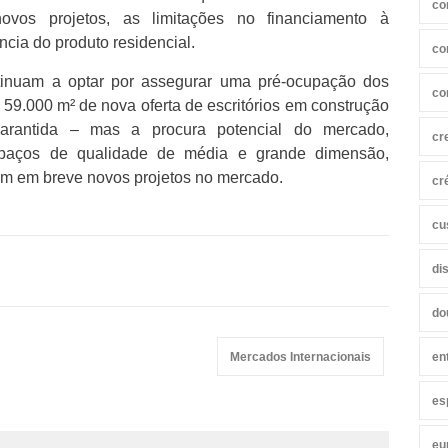
co
ovos projetos, as limitações no financiamento à
ncia do produto residencial.
co
tinuam a optar por assegurar uma pré-ocupação dos
co
s 59.000 m² de nova oferta de escritórios em construção
rantida – mas a procura potencial do mercado,
cr
espaços de qualidade de média e grande dimensão,
jam em breve novos projetos no mercado.
cr
cu
di
do
Mercados Internacionais
en
es
eu