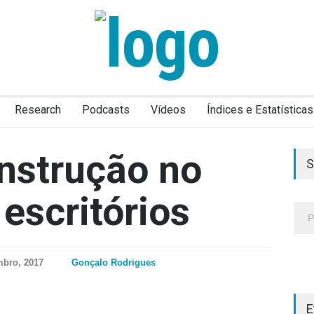
Research
Podcasts
Vídeos
Índices e Estatísticas
nstrução no
S
escritórios
mbro, 2017
Gonçalo Rodrigues
E