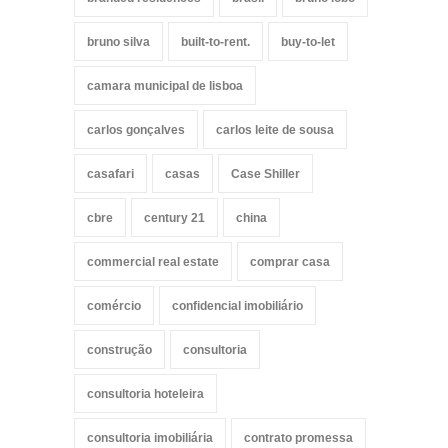
bruno silva
built-to-rent.
buy-to-let
camara municipal de lisboa
carlos gonçalves
carlos leite de sousa
casafari
casas
Case Shiller
cbre
century 21
china
commercial real estate
comprar casa
comércio
confidencial imobiliário
construção
consultoria
consultoria hoteleira
consultoria imobiliária
contrato promessa