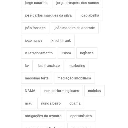
jorge catarino
jorge próspero dos santos
josé carlos marques da silva
joão abelha
joão fonseca
joão madeira de andrade
joão nunes
knight frank
lei arrendamento
lisboa
logística
ltv
luís francisco
marketing
massimo forte
mediação imobiliária
NAMA
non-performing loans
notícias
nrau
nuno ribeiro
obama
obrigações do tesouro
oportunístico