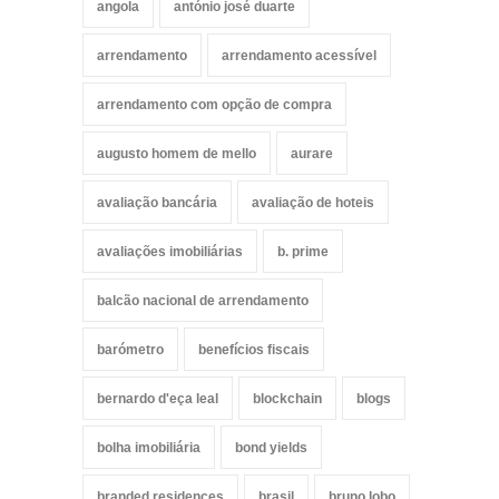
angola
antónio josé duarte
arrendamento
arrendamento acessível
arrendamento com opção de compra
augusto homem de mello
aurare
avaliação bancária
avaliação de hoteis
avaliações imobiliárias
b. prime
balcão nacional de arrendamento
barómetro
benefícios fiscais
bernardo d'eça leal
blockchain
blogs
bolha imobiliária
bond yields
branded residences
brasil
bruno lobo