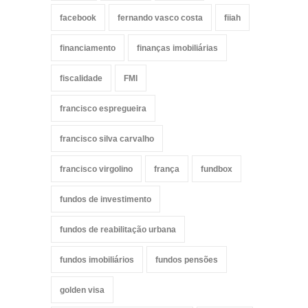
facebook
fernando vasco costa
fiiah
financiamento
finanças imobiliárias
fiscalidade
FMI
francisco espregueira
francisco silva carvalho
francisco virgolino
frança
fundbox
fundos de investimento
fundos de reabilitação urbana
fundos imobiliários
fundos pensões
golden visa