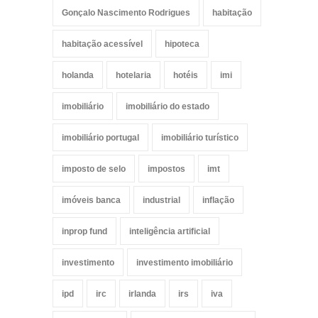
Gonçalo Nascimento Rodrigues
habitação
habitação acessível
hipoteca
holanda
hotelaria
hotéis
imi
imobiliário
imobiliário do estado
imobiliário portugal
imobiliário turístico
imposto de selo
impostos
imt
imóveis banca
industrial
inflação
inprop fund
inteligência artificial
investimento
investimento imobiliário
ipd
irc
irlanda
irs
iva