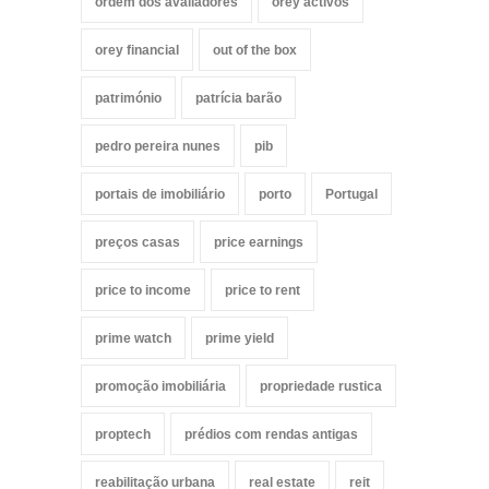
ordem dos avaliadores
orey activos
orey financial
out of the box
património
patrícia barão
pedro pereira nunes
pib
portais de imobiliário
porto
Portugal
preços casas
price earnings
price to income
price to rent
prime watch
prime yield
promoção imobiliária
propriedade rustica
proptech
prédios com rendas antigas
reabilitação urbana
real estate
reit