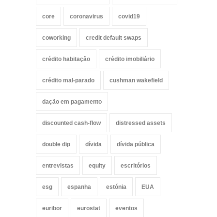
core
coronavirus
covid19
coworking
credit default swaps
crédito habitação
crédito imobiliário
crédito mal-parado
cushman wakefield
dação em pagamento
discounted cash-flow
distressed assets
double dip
dívida
dívida pública
entrevistas
equity
escritórios
esg
espanha
estónia
EUA
euribor
eurostat
eventos