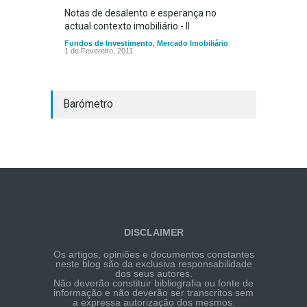
Notas de desalento e esperança no
actual contexto imobiliário - II
Fundos de Investimento
,
Mercado Imobiliário
1 de Fevereiro, 2011
Barómetro
DISCLAIMER
Os artigos, opiniões e documentos constantes
neste blog são da exclusiva responsabilidade
dos seus autores.
Não deverão constituir bibliografia ou fonte de
informação e não deverão ser transcritos sem
a expressa autorização dos mesmos.