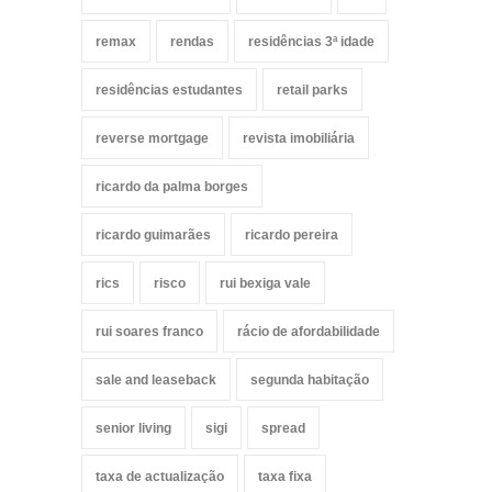
remax
rendas
residências 3ª idade
residências estudantes
retail parks
reverse mortgage
revista imobiliária
ricardo da palma borges
ricardo guimarães
ricardo pereira
rics
risco
rui bexiga vale
rui soares franco
rácio de afordabilidade
sale and leaseback
segunda habitação
senior living
sigi
spread
taxa de actualização
taxa fixa