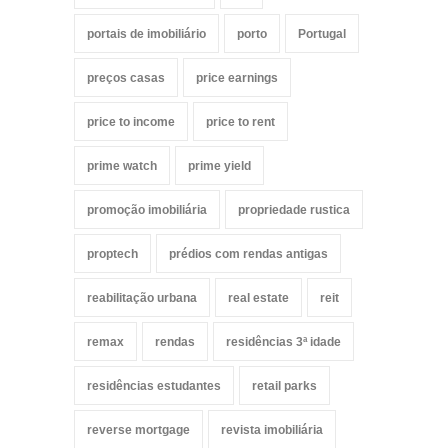
portais de imobiliário
porto
Portugal
preços casas
price earnings
price to income
price to rent
prime watch
prime yield
promoção imobiliária
propriedade rustica
proptech
prédios com rendas antigas
reabilitação urbana
real estate
reit
remax
rendas
residências 3ª idade
residências estudantes
retail parks
reverse mortgage
revista imobiliária