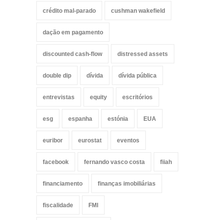
crédito mal-parado
cushman wakefield
dação em pagamento
discounted cash-flow
distressed assets
double dip
dívida
dívida pública
entrevistas
equity
escritórios
esg
espanha
estónia
EUA
euribor
eurostat
eventos
facebook
fernando vasco costa
fiiah
financiamento
finanças imobiliárias
fiscalidade
FMI