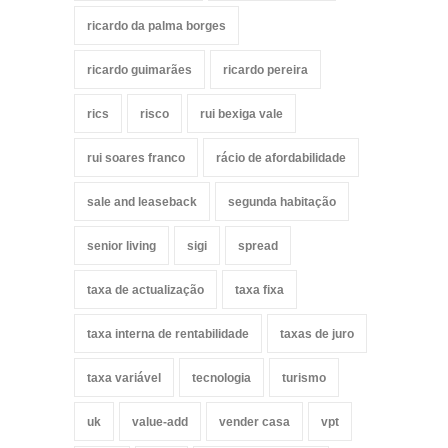
ricardo da palma borges
ricardo guimarães
ricardo pereira
rics
risco
rui bexiga vale
rui soares franco
rácio de afordabilidade
sale and leaseback
segunda habitação
senior living
sigi
spread
taxa de actualização
taxa fixa
taxa interna de rentabilidade
taxas de juro
taxa variável
tecnologia
turismo
uk
value-add
vender casa
vpt