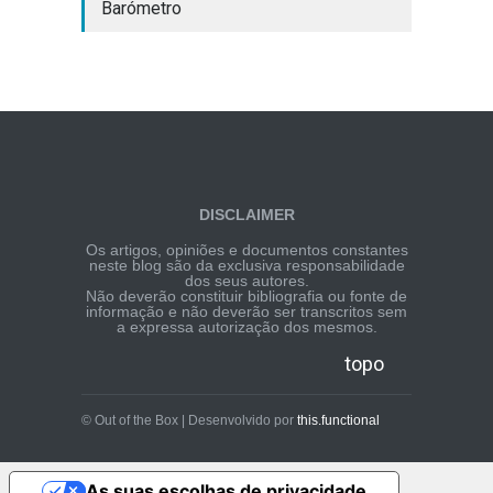
Barómetro
DISCLAIMER
Os artigos, opiniões e documentos constantes
neste blog são da exclusiva responsabilidade
dos seus autores.
Não deverão constituir bibliografia ou fonte de
informação e não deverão ser transcritos sem
a expressa autorização dos mesmos.
topo
© Out of the Box | Desenvolvido por
this.functional
As suas escolhas de privacidade