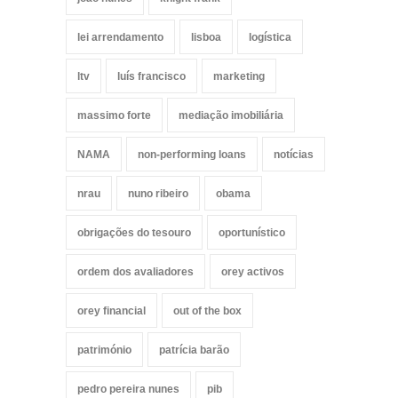
lei arrendamento
lisboa
logística
ltv
luís francisco
marketing
massimo forte
mediação imobiliária
NAMA
non-performing loans
notícias
nrau
nuno ribeiro
obama
obrigações do tesouro
oportunístico
ordem dos avaliadores
orey activos
orey financial
out of the box
património
patrícia barão
pedro pereira nunes
pib