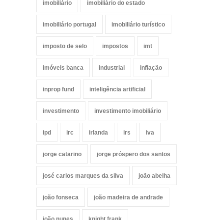
imobiliário
imobiliário do estado
imobiliário portugal
imobiliário turístico
imposto de selo
impostos
imt
imóveis banca
industrial
inflação
inprop fund
inteligência artificial
investimento
investimento imobiliário
ipd
irc
irlanda
irs
iva
jorge catarino
jorge próspero dos santos
josé carlos marques da silva
joão abelha
joão fonseca
joão madeira de andrade
joão nunes
knight frank