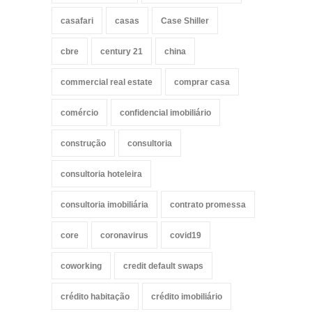
casafari
casas
Case Shiller
cbre
century 21
china
commercial real estate
comprar casa
comércio
confidencial imobiliário
construção
consultoria
consultoria hoteleira
consultoria imobiliária
contrato promessa
core
coronavirus
covid19
coworking
credit default swaps
crédito habitação
crédito imobiliário