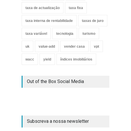
taxa de actualização
taxa fixa
taxa interna de rentabilidade
taxas de juro
taxa variável
tecnologia
turismo
uk
value-add
vender casa
vpt
wacc
yield
índices imobiliários
Out of the Box Social Media
Subscreva a nossa newsletter