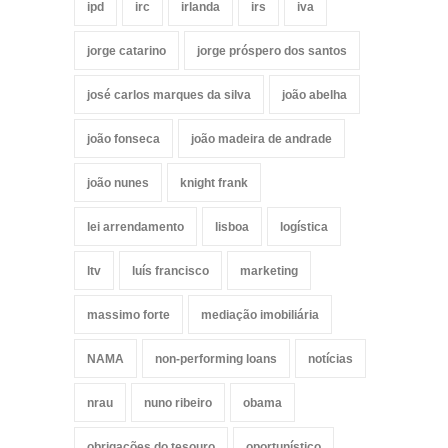
ipd
irc
irlanda
irs
iva
jorge catarino
jorge próspero dos santos
josé carlos marques da silva
joão abelha
joão fonseca
joão madeira de andrade
joão nunes
knight frank
lei arrendamento
lisboa
logística
ltv
luís francisco
marketing
massimo forte
mediação imobiliária
NAMA
non-performing loans
notícias
nrau
nuno ribeiro
obama
obrigações do tesouro
oportunístico