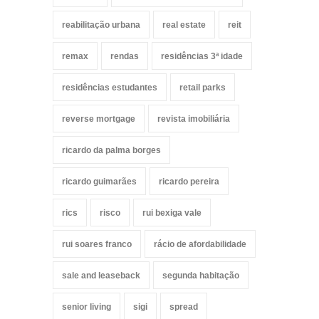
reabilitação urbana
real estate
reit
remax
rendas
residências 3ª idade
residências estudantes
retail parks
reverse mortgage
revista imobiliária
ricardo da palma borges
ricardo guimarães
ricardo pereira
rics
risco
rui bexiga vale
rui soares franco
rácio de afordabilidade
sale and leaseback
segunda habitação
senior living
sigi
spread