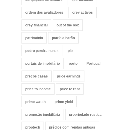
ordem dos avaliadores
orey activos
orey financial
out of the box
património
patrícia barão
pedro pereira nunes
pib
portais de imobiliário
porto
Portugal
preços casas
price earnings
price to income
price to rent
prime watch
prime yield
promoção imobiliária
propriedade rustica
proptech
prédios com rendas antigas