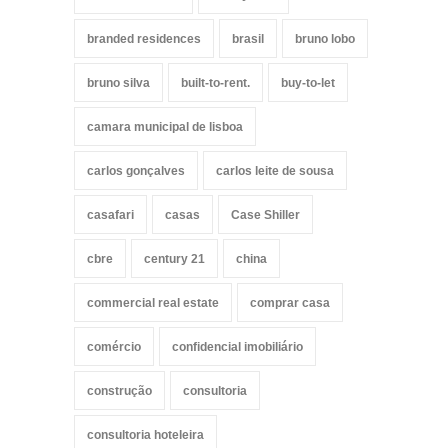
branded residences
brasil
bruno lobo
bruno silva
built-to-rent.
buy-to-let
camara municipal de lisboa
carlos gonçalves
carlos leite de sousa
casafari
casas
Case Shiller
cbre
century 21
china
commercial real estate
comprar casa
comércio
confidencial imobiliário
construção
consultoria
consultoria hoteleira