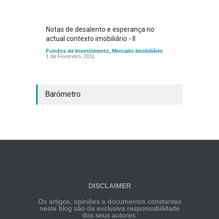
Notas de desalento e esperança no
actual contexto imobiliário - II
Fundos de Investimento
,
Mercado Imobiliário
1 de Fevereiro, 2011
Barómetro
DISCLAIMER
Os artigos, opiniões e documentos constantes
neste blog são da exclusiva responsabilidade
dos seus autores.