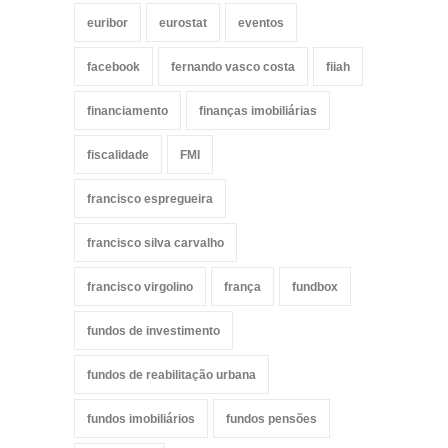
euribor
eurostat
eventos
facebook
fernando vasco costa
fiiah
financiamento
finanças imobiliárias
fiscalidade
FMI
francisco espregueira
francisco silva carvalho
francisco virgolino
frança
fundbox
fundos de investimento
fundos de reabilitação urbana
fundos imobiliários
fundos pensões