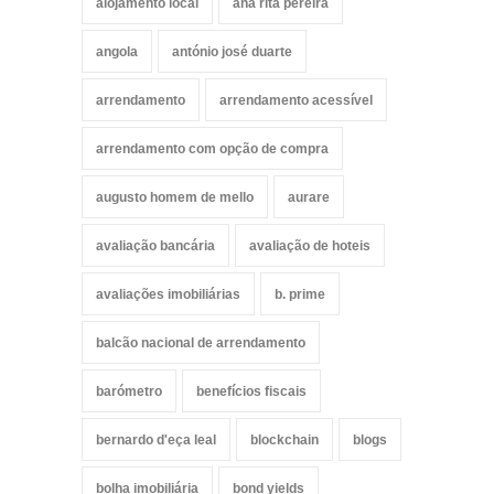
alojamento local
ana rita pereira
angola
antónio josé duarte
arrendamento
arrendamento acessível
arrendamento com opção de compra
augusto homem de mello
aurare
avaliação bancária
avaliação de hoteis
avaliações imobiliárias
b. prime
balcão nacional de arrendamento
barómetro
benefícios fiscais
bernardo d'eça leal
blockchain
blogs
bolha imobiliária
bond yields