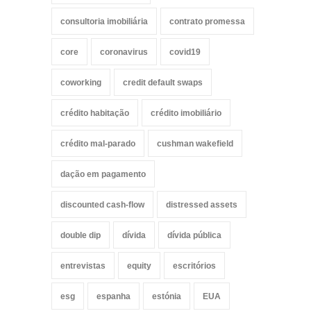
consultoria imobiliária
contrato promessa
core
coronavirus
covid19
coworking
credit default swaps
crédito habitação
crédito imobiliário
crédito mal-parado
cushman wakefield
dação em pagamento
discounted cash-flow
distressed assets
double dip
dívida
dívida pública
entrevistas
equity
escritórios
esg
espanha
estónia
EUA