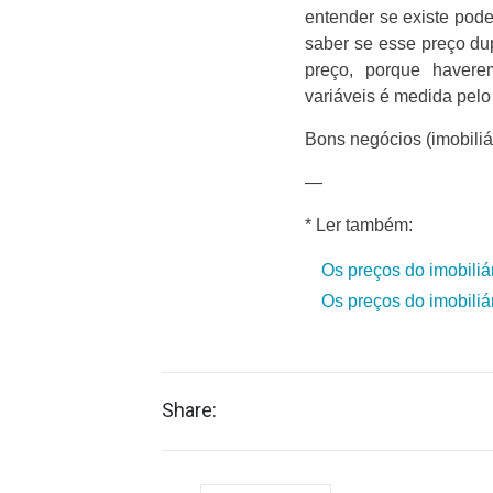
entender se existe pod
saber se esse preço du
preço, porque haver
variáveis é medida pelo 
Bons negócios (imobiliár
—
* Ler também:
Os preços do imobiliár
Os preços do imobiliár
Share: