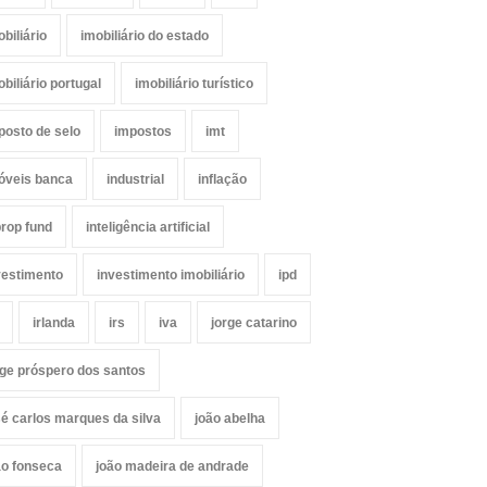
obiliário
imobiliário do estado
obiliário portugal
imobiliário turístico
posto de selo
impostos
imt
óveis banca
industrial
inflação
prop fund
inteligência artificial
vestimento
investimento imobiliário
ipd
irlanda
irs
iva
jorge catarino
rge próspero dos santos
sé carlos marques da silva
joão abelha
ão fonseca
joão madeira de andrade