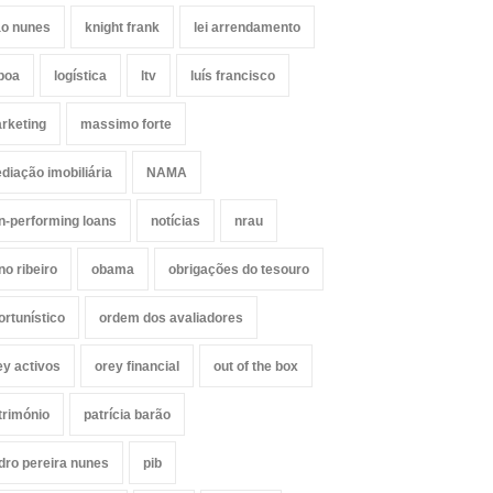
ão nunes
knight frank
lei arrendamento
sboa
logística
ltv
luís francisco
rketing
massimo forte
diação imobiliária
NAMA
n-performing loans
notícias
nrau
no ribeiro
obama
obrigações do tesouro
ortunístico
ordem dos avaliadores
ey activos
orey financial
out of the box
trimónio
patrícia barão
dro pereira nunes
pib