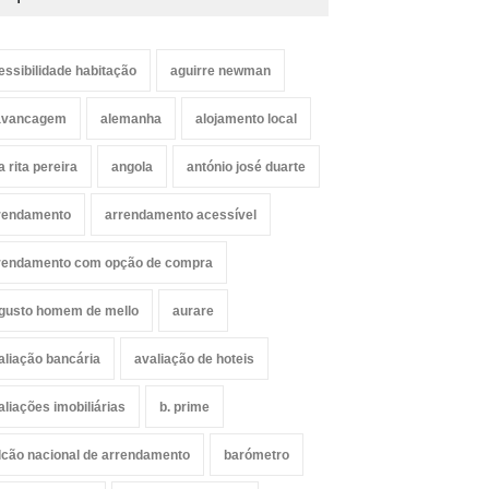
essibilidade habitação
aguirre newman
avancagem
alemanha
alojamento local
a rita pereira
angola
antónio josé duarte
rendamento
arrendamento acessível
rendamento com opção de compra
gusto homem de mello
aurare
aliação bancária
avaliação de hoteis
aliações imobiliárias
b. prime
lcão nacional de arrendamento
barómetro