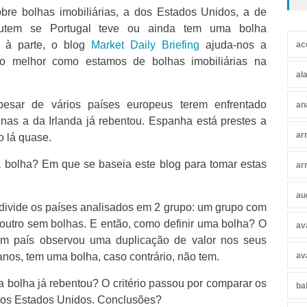
obre bolhas imobiliárias, a dos Estados Unidos, a de
cutem se Portugal teve ou ainda tem uma bolha
es à parte, o blog
Market Daily Briefing
ajuda-nos a
ac
 melhor como estamos de bolhas imobiliárias na
al
pesar de vários países europeus terem enfrentado
an
enas a da Irlanda já rebentou. Espanha está prestes a
ar
o lá quase.
 bolha? Em que se baseia este blog para tomar estas
ar
au
 divide os países analisados em 2 grupo: um grupo com
 outro sem bolhas. E então, como definir uma bolha? O
av
e um país observou uma duplicação de valor nos seus
anos, tem uma bolha, caso contrário, não tem.
av
 bolha já rebentou? O critério passou por comparar os
ba
 os Estados Unidos. Conclusões?