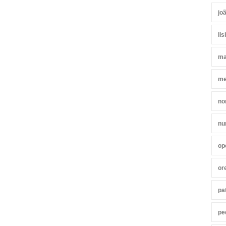
jo
li
ma
me
no
nu
op
or
pa
pe