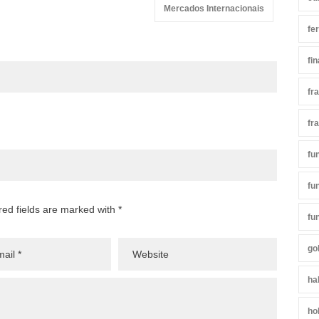
Mercados Internacionais
fe
fi
fr
fr
fu
fu
red fields are marked with *
fu
go
ha
ho