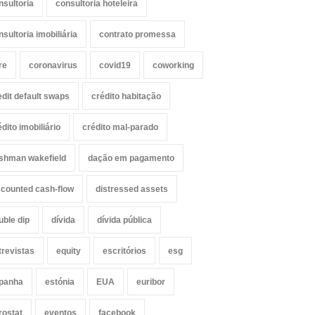
nsultoria
consultoria hoteleira
nsultoria imobiliária
contrato promessa
re
coronavirus
covid19
coworking
edit default swaps
crédito habitação
édito imobiliário
crédito mal-parado
shman wakefield
dação em pagamento
scounted cash-flow
distressed assets
uble dip
dívida
dívida pública
trevistas
equity
escritórios
esg
panha
estónia
EUA
euribor
rostat
eventos
facebook