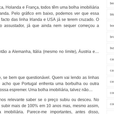
be
ca, Holanda e França, todos têm uma bolha imobiliária
landa. Pelo gráfico em baixo, podemos ver que essa
bl
 facto das linha Irlanda e USA já se terem cruzado. O
go assustador, já que ainda nem sequer começou a
bo
br
bu
ntão a Alemanha, Itália (mesmo no limite), Áustria e…
ca
ca
te, se bem que questionável. Quem vai lendo as linhas
ce
 acho que Portugal enfrenta uma borbulha ou outra
ossa espremer. Uma bolha imobiliária, talvez não…
co
nos relevante saber se o preço subiu ou desceu. No
co
rá subir mais de 100% em 10 anos mas, mesmo assim,
imobiliária. Parece-me importantes, antes disso,