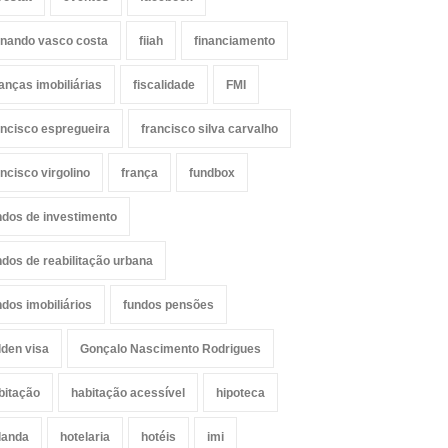
rnando vasco costa
fiiah
financiamento
nanças imobiliárias
fiscalidade
FMI
ancisco espregueira
francisco silva carvalho
ancisco virgolino
frança
fundbox
ndos de investimento
ndos de reabilitação urbana
ndos imobiliários
fundos pensões
lden visa
Gonçalo Nascimento Rodrigues
bitação
habitação acessível
hipoteca
landa
hotelaria
hotéis
imi