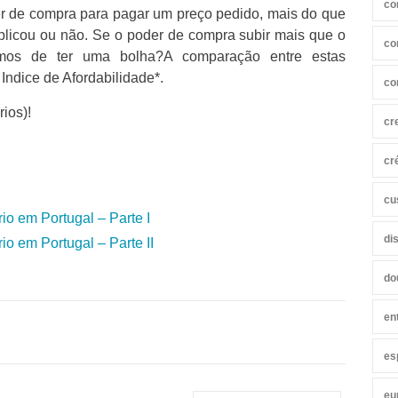
co
er de compra para pagar um preço pedido, mais do que
plicou ou não. Se o poder de compra subir mais que o
co
emos de ter uma bolha?A comparação entre estas
Indice de Afordabilidade*.
co
ios)!
cr
cr
cu
io em Portugal – Parte I
di
io em Portugal – Parte II
do
en
es
eu