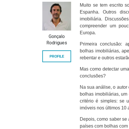
Muito se tem escrito s
Espanha. Outros dis
imobiliária. Discussõ
compreender um pouco
Europa.
Gonçalo
Rodrigues
Primeira conclusão: a
bolhas imobiliárias, ap
PROFILE
rebentar e outros estarã
Mas como detectar uma
conclusões?
Na sua análise, o autor
bolhas imobiliárias, um
critério é simples: s
imóveis nos últimos 10 
Depois, como saber se a
países com bolhas com