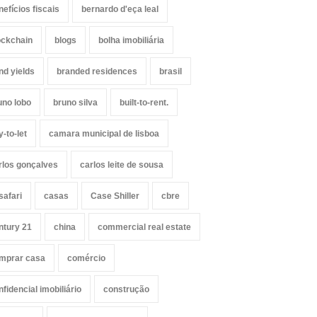
nefícios fiscais
bernardo d'eça leal
ockchain
blogs
bolha imobiliária
nd yields
branded residences
brasil
uno lobo
bruno silva
built-to-rent.
y-to-let
camara municipal de lisboa
rlos gonçalves
carlos leite de sousa
safari
casas
Case Shiller
cbre
ntury 21
china
commercial real estate
mprar casa
comércio
nfidencial imobiliário
construção