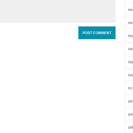
im
im
im
im
in
in
irc
jo
jo
jo