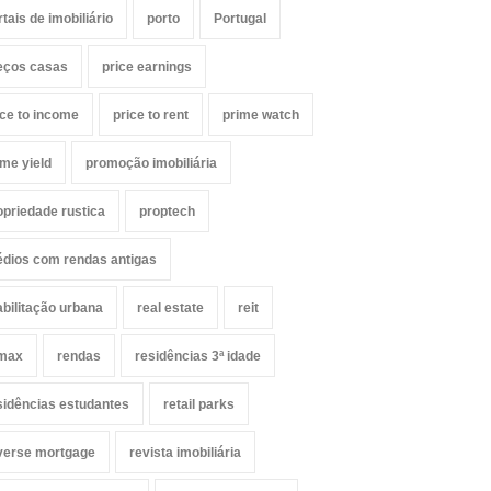
rtais de imobiliário
porto
Portugal
eços casas
price earnings
ice to income
price to rent
prime watch
ime yield
promoção imobiliária
opriedade rustica
proptech
édios com rendas antigas
abilitação urbana
real estate
reit
max
rendas
residências 3ª idade
sidências estudantes
retail parks
verse mortgage
revista imobiliária