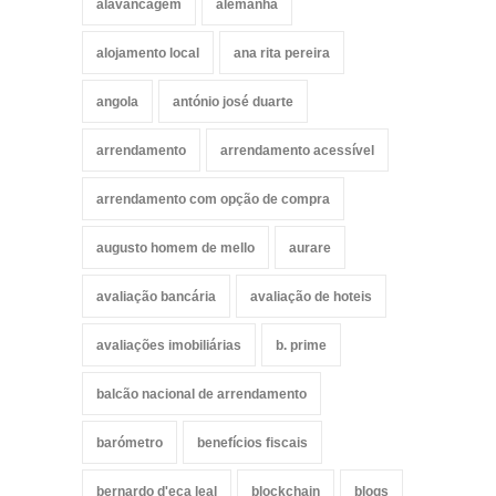
alavancagem
alemanha
alojamento local
ana rita pereira
angola
antónio josé duarte
arrendamento
arrendamento acessível
arrendamento com opção de compra
augusto homem de mello
aurare
avaliação bancária
avaliação de hoteis
avaliações imobiliárias
b. prime
balcão nacional de arrendamento
barómetro
benefícios fiscais
bernardo d'eça leal
blockchain
blogs