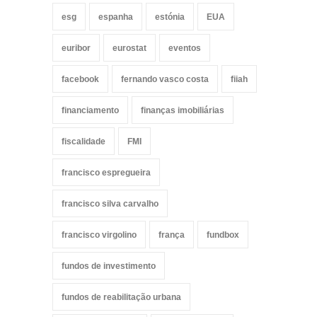
esg
espanha
estónia
EUA
euribor
eurostat
eventos
facebook
fernando vasco costa
fiiah
financiamento
finanças imobiliárias
fiscalidade
FMI
francisco espregueira
francisco silva carvalho
francisco virgolino
frança
fundbox
fundos de investimento
fundos de reabilitação urbana