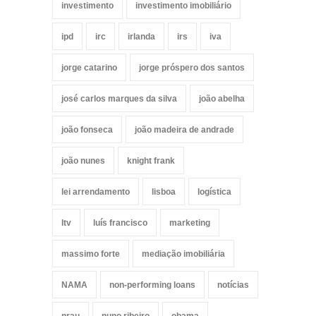
investimento
investimento imobiliário
ipd
irc
irlanda
irs
iva
jorge catarino
jorge próspero dos santos
josé carlos marques da silva
joão abelha
joão fonseca
joão madeira de andrade
joão nunes
knight frank
lei arrendamento
lisboa
logística
ltv
luís francisco
marketing
massimo forte
mediação imobiliária
NAMA
non-performing loans
notícias
nrau
nuno ribeiro
obama