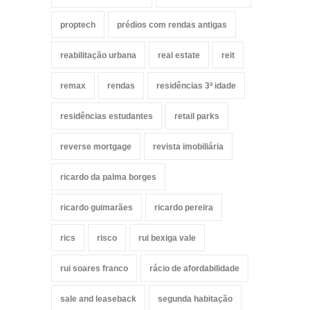
proptech
prédios com rendas antigas
reabilitação urbana
real estate
reit
remax
rendas
residências 3ª idade
residências estudantes
retail parks
reverse mortgage
revista imobiliária
ricardo da palma borges
ricardo guimarães
ricardo pereira
rics
risco
rui bexiga vale
rui soares franco
rácio de afordabilidade
sale and leaseback
segunda habitação