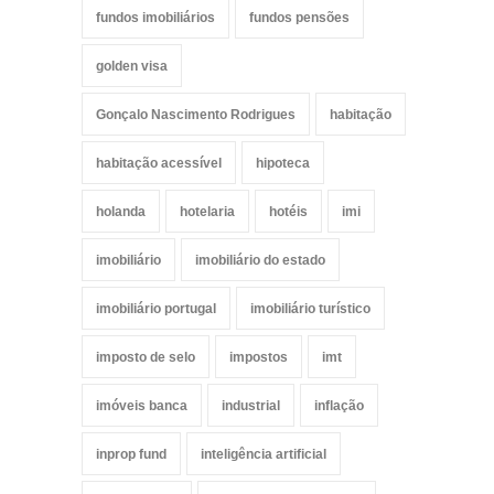
fundos imobiliários
fundos pensões
golden visa
Gonçalo Nascimento Rodrigues
habitação
habitação acessível
hipoteca
holanda
hotelaria
hotéis
imi
imobiliário
imobiliário do estado
imobiliário portugal
imobiliário turístico
imposto de selo
impostos
imt
imóveis banca
industrial
inflação
inprop fund
inteligência artificial