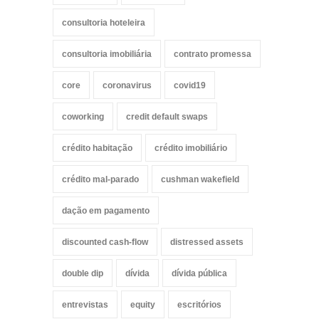
consultoria hoteleira
consultoria imobiliária
contrato promessa
core
coronavirus
covid19
coworking
credit default swaps
crédito habitação
crédito imobiliário
crédito mal-parado
cushman wakefield
dação em pagamento
discounted cash-flow
distressed assets
double dip
dívida
dívida pública
entrevistas
equity
escritórios