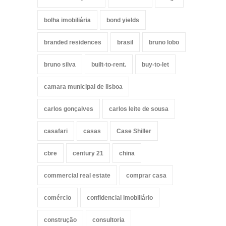
bolha imobiliária
bond yields
branded residences
brasil
bruno lobo
bruno silva
built-to-rent.
buy-to-let
camara municipal de lisboa
carlos gonçalves
carlos leite de sousa
casafari
casas
Case Shiller
cbre
century 21
china
commercial real estate
comprar casa
comércio
confidencial imobiliário
construção
consultoria