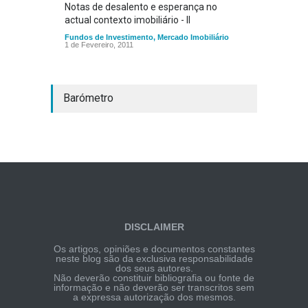
Notas de desalento e esperança no
actual contexto imobiliário - II
Fundos de Investimento
,
Mercado Imobiliário
1 de Fevereiro, 2011
Barómetro
DISCLAIMER
Os artigos, opiniões e documentos constantes
neste blog são da exclusiva responsabilidade
dos seus autores.
Não deverão constituir bibliografia ou fonte de
informação e não deverão ser transcritos sem
a expressa autorização dos mesmos.