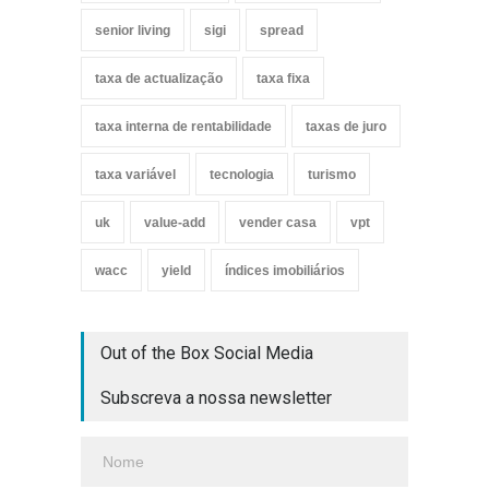
senior living
sigi
spread
taxa de actualização
taxa fixa
taxa interna de rentabilidade
taxas de juro
taxa variável
tecnologia
turismo
uk
value-add
vender casa
vpt
wacc
yield
índices imobiliários
Out of the Box Social Media
Subscreva a nossa newsletter