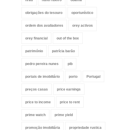
obrigações do tesouro
oportunístico
ordem dos avaliadores
orey activos
orey financial
out of the box
património
patrícia barão
pedro pereira nunes
pib
portais de imobiliário
porto
Portugal
preços casas
price earnings
price to income
price to rent
prime watch
prime yield
promoção imobiliária
propriedade rustica