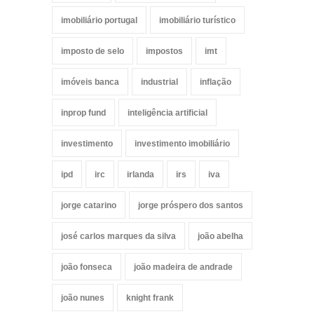
imobiliário portugal
imobiliário turístico
imposto de selo
impostos
imt
imóveis banca
industrial
inflação
inprop fund
inteligência artificial
investimento
investimento imobiliário
ipd
irc
irlanda
irs
iva
jorge catarino
jorge próspero dos santos
josé carlos marques da silva
joão abelha
joão fonseca
joão madeira de andrade
joão nunes
knight frank