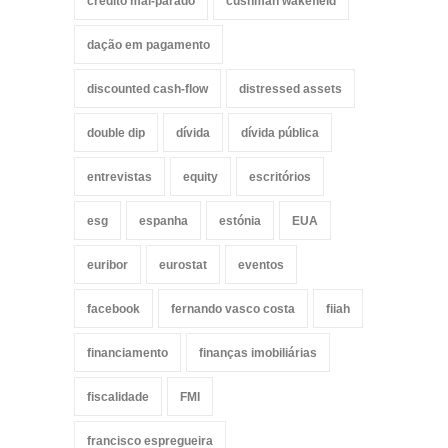
crédito mal-parado
cushman wakefield
dação em pagamento
discounted cash-flow
distressed assets
double dip
dívida
dívida pública
entrevistas
equity
escritórios
esg
espanha
estónia
EUA
euribor
eurostat
eventos
facebook
fernando vasco costa
fiiah
financiamento
finanças imobiliárias
fiscalidade
FMI
francisco espregueira