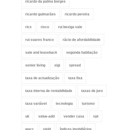
ricardo da palma borges
ricardo guimarães
ricardo pereira
rics
risco
rui bexiga vale
rui soares franco
rácio de afordabilidade
sale and leaseback
segunda habitação
senior living
sigi
spread
taxa de actualização
taxa fixa
taxa interna de rentabilidade
taxas de juro
taxa variável
tecnologia
turismo
uk
value-add
vender casa
vpt
wacc
yield
índices imobiliários