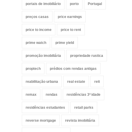
portais de imobiliário
porto
Portugal
preços casas
price earnings
price to income
price to rent
prime watch
prime yield
promoção imobiliária
propriedade rustica
proptech
prédios com rendas antigas
reabilitação urbana
real estate
reit
remax
rendas
residências 3ª idade
residências estudantes
retail parks
reverse mortgage
revista imobiliária