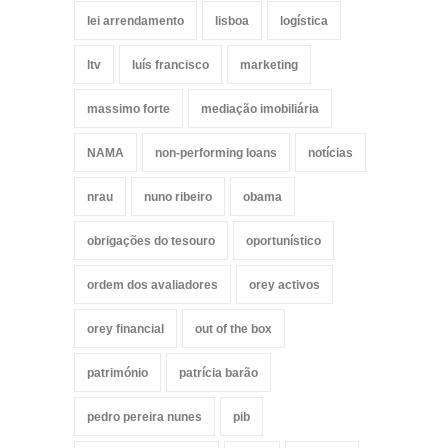
lei arrendamento
lisboa
logística
ltv
luís francisco
marketing
massimo forte
mediação imobiliária
NAMA
non-performing loans
notícias
nrau
nuno ribeiro
obama
obrigações do tesouro
oportunístico
ordem dos avaliadores
orey activos
orey financial
out of the box
património
patrícia barão
pedro pereira nunes
pib