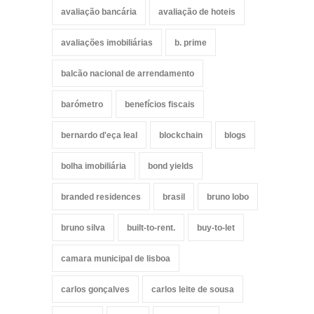
avaliação bancária
avaliação de hoteis
avaliações imobiliárias
b. prime
balcão nacional de arrendamento
barómetro
benefícios fiscais
bernardo d'eça leal
blockchain
blogs
bolha imobiliária
bond yields
branded residences
brasil
bruno lobo
bruno silva
built-to-rent.
buy-to-let
camara municipal de lisboa
carlos gonçalves
carlos leite de sousa