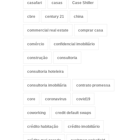
casafari
casas
Case Shiller
cbre
century 21
china
commercial real estate
comprar casa
comércio
confidencial imobiliário
construção
consultoria
consultoria hoteleira
consultoria imobiliária
contrato promessa
core
coronavirus
covid19
coworking
credit default swaps
crédito habitação
crédito imobiliário