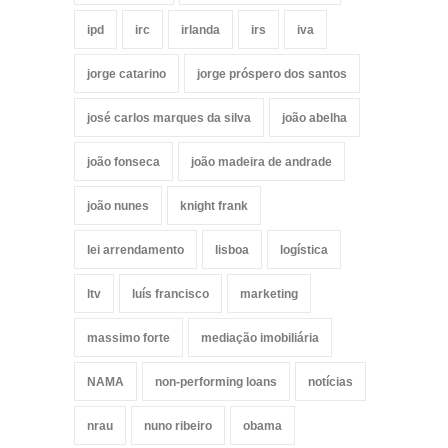
ipd
irc
irlanda
irs
iva
jorge catarino
jorge próspero dos santos
josé carlos marques da silva
joão abelha
joão fonseca
joão madeira de andrade
joão nunes
knight frank
lei arrendamento
lisboa
logística
ltv
luís francisco
marketing
massimo forte
mediação imobiliária
NAMA
non-performing loans
notícias
nrau
nuno ribeiro
obama