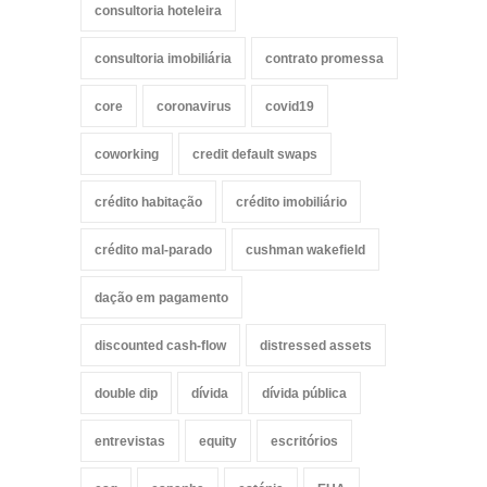
consultoria hoteleira
consultoria imobiliária
contrato promessa
core
coronavirus
covid19
coworking
credit default swaps
crédito habitação
crédito imobiliário
crédito mal-parado
cushman wakefield
dação em pagamento
discounted cash-flow
distressed assets
double dip
dívida
dívida pública
entrevistas
equity
escritórios