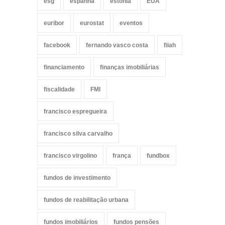
esg
espanha
estónia
EUA
euribor
eurostat
eventos
facebook
fernando vasco costa
fiiah
financiamento
finanças imobiliárias
fiscalidade
FMI
francisco espregueira
francisco silva carvalho
francisco virgolino
frança
fundbox
fundos de investimento
fundos de reabilitação urbana
fundos imobiliários
fundos pensões