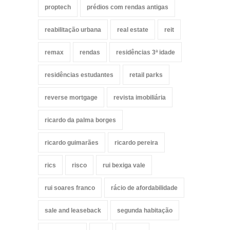
proptech
prédios com rendas antigas
reabilitação urbana
real estate
reit
remax
rendas
residências 3ª idade
residências estudantes
retail parks
reverse mortgage
revista imobiliária
ricardo da palma borges
ricardo guimarães
ricardo pereira
rics
risco
rui bexiga vale
rui soares franco
rácio de afordabilidade
sale and leaseback
segunda habitação