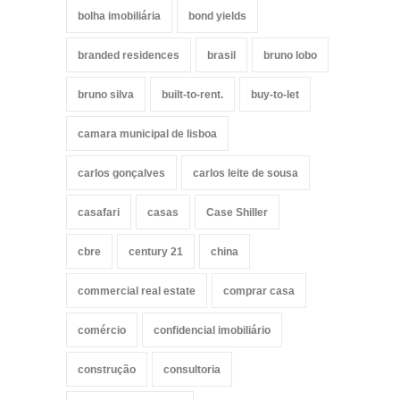
bolha imobiliária
bond yields
branded residences
brasil
bruno lobo
bruno silva
built-to-rent.
buy-to-let
camara municipal de lisboa
carlos gonçalves
carlos leite de sousa
casafari
casas
Case Shiller
cbre
century 21
china
commercial real estate
comprar casa
comércio
confidencial imobiliário
construção
consultoria