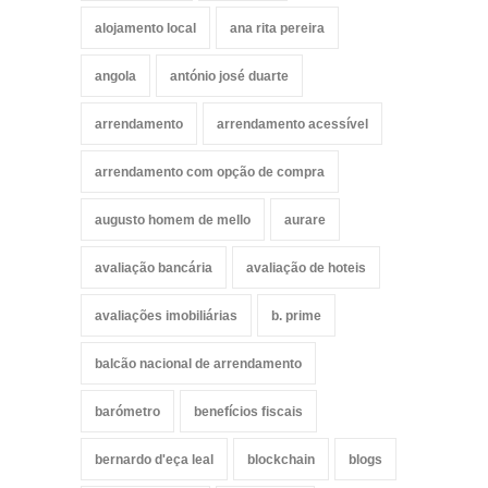
alojamento local
ana rita pereira
angola
antónio josé duarte
arrendamento
arrendamento acessível
arrendamento com opção de compra
augusto homem de mello
aurare
avaliação bancária
avaliação de hoteis
avaliações imobiliárias
b. prime
balcão nacional de arrendamento
barómetro
benefícios fiscais
bernardo d'eça leal
blockchain
blogs