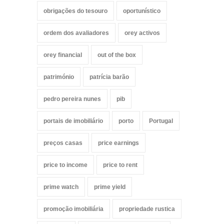
obrigações do tesouro
oportunístico
ordem dos avaliadores
orey activos
orey financial
out of the box
património
patrícia barão
pedro pereira nunes
pib
portais de imobiliário
porto
Portugal
preços casas
price earnings
price to income
price to rent
prime watch
prime yield
promoção imobiliária
propriedade rustica