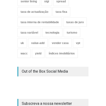
senior living
sigi
spread
taxa de actualização
taxa fixa
taxa interna de rentabilidade
taxas de juro
taxa variável
tecnologia
turismo
uk
value-add
vender casa
vpt
wacc
yield
índices imobiliários
Out of the Box Social Media
Subscreva a nossa newsletter