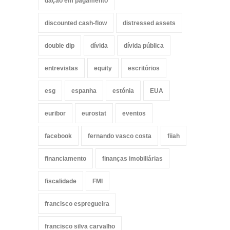
dação em pagamento
discounted cash-flow
distressed assets
double dip
dívida
dívida pública
entrevistas
equity
escritórios
esg
espanha
estónia
EUA
euribor
eurostat
eventos
facebook
fernando vasco costa
fiiah
financiamento
finanças imobiliárias
fiscalidade
FMI
francisco espregueira
francisco silva carvalho