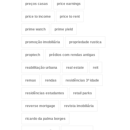
preços casas
price earnings
price to income
price to rent
prime watch
prime yield
promoção imobiliária
propriedade rustica
proptech
prédios com rendas antigas
reabilitação urbana
real estate
reit
remax
rendas
residências 3ª idade
residências estudantes
retail parks
reverse mortgage
revista imobiliária
ricardo da palma borges