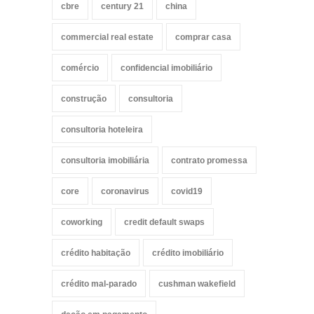
cbre
century 21
china
commercial real estate
comprar casa
comércio
confidencial imobiliário
construção
consultoria
consultoria hoteleira
consultoria imobiliária
contrato promessa
core
coronavirus
covid19
coworking
credit default swaps
crédito habitação
crédito imobiliário
crédito mal-parado
cushman wakefield