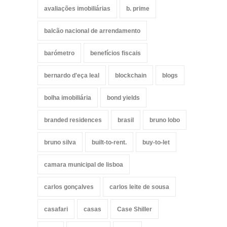
avaliações imobiliárias
b. prime
balcão nacional de arrendamento
barómetro
benefícios fiscais
bernardo d'eça leal
blockchain
blogs
bolha imobiliária
bond yields
branded residences
brasil
bruno lobo
bruno silva
built-to-rent.
buy-to-let
camara municipal de lisboa
carlos gonçalves
carlos leite de sousa
casafari
casas
Case Shiller