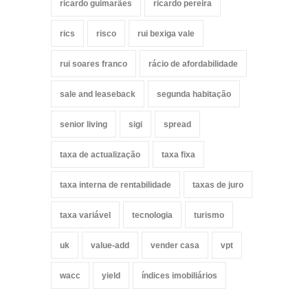
ricardo guimarães
ricardo pereira
rics
risco
rui bexiga vale
rui soares franco
rácio de afordabilidade
sale and leaseback
segunda habitação
senior living
sigi
spread
taxa de actualização
taxa fixa
taxa interna de rentabilidade
taxas de juro
taxa variável
tecnologia
turismo
uk
value-add
vender casa
vpt
wacc
yield
índices imobiliários