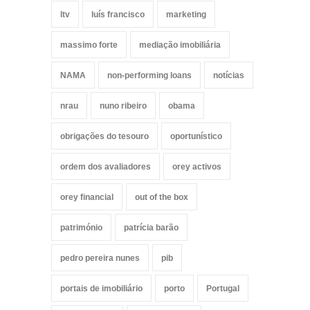
ltv
luís francisco
marketing
massimo forte
mediação imobiliária
NAMA
non-performing loans
notícias
nrau
nuno ribeiro
obama
obrigações do tesouro
oportunístico
ordem dos avaliadores
orey activos
orey financial
out of the box
património
patrícia barão
pedro pereira nunes
pib
portais de imobiliário
porto
Portugal