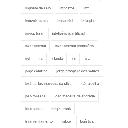
imposto de selo
impostos
imt
imóveis banca
industrial
inflação
inprop fund
inteligência artificial
investimento
investimento imobiliário
ipd
irc
irlanda
irs
iva
jorge catarino
jorge próspero dos santos
josé carlos marques da silva
joão abelha
joão fonseca
joão madeira de andrade
joão nunes
knight frank
lei arrendamento
lisboa
logística