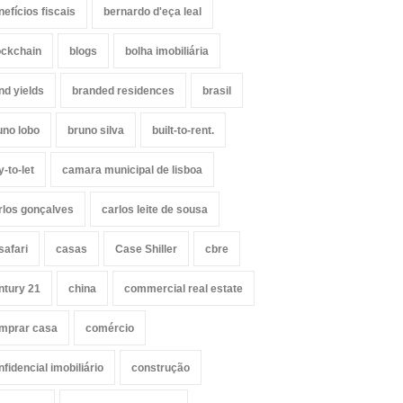
nefícios fiscais
bernardo d'eça leal
ockchain
blogs
bolha imobiliária
nd yields
branded residences
brasil
uno lobo
bruno silva
built-to-rent.
y-to-let
camara municipal de lisboa
rlos gonçalves
carlos leite de sousa
safari
casas
Case Shiller
cbre
ntury 21
china
commercial real estate
mprar casa
comércio
nfidencial imobiliário
construção