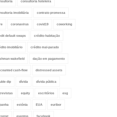
nsultoria
consultoria hoteleira
nsultoria imobiliária
contrato promessa
re
coronavirus
covid19
coworking
edit default swaps
crédito habitação
édito imobiliário
crédito mal-parado
shman wakefield
dação em pagamento
scounted cash-flow
distressed assets
uble dip
dívida
dívida pública
trevistas
equity
escritórios
esg
panha
estónia
EUA
euribor
rostat
eventos
facebook