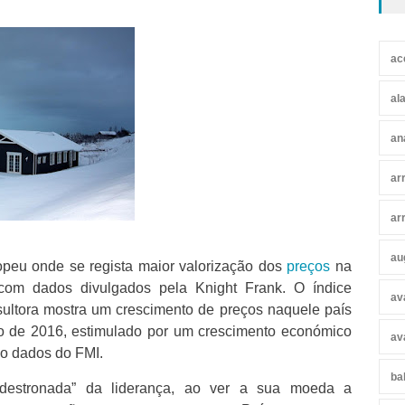
ac
al
an
ar
ar
au
ropeu onde se regista maior valorização dos
preços
na
com dados divulgados pela Knight Frank. O índice
av
sultora mostra um crescimento de preços naquele país
o de 2016, estimulado por um crescimento económico
av
o dados do FMI.
ba
“destronada” da liderança, ao ver a sua moeda a