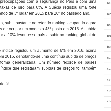
er preocupações com a segurança no País e com uma
be
taxas de juro para 8%. A Suécia registou uma forte
ando de 3º lugar em 2015 para 20º no passado ano.
bl
rno, subiu bastante no referido ranking, ocupando agora
bo
is de ocupar um modesto 43º posto em 2015. A subida
or a 10% levou esse país a subir no ranking global de
br
bu
o índice registou um aumento de 6% em 2016, acima
 em 2015, denotando-se uma contínua subida de preços
ca
forma generalizada. Um número recorde de países
 índice que registaram subidas de preços foi também
ca
ce
ios)!
co
co