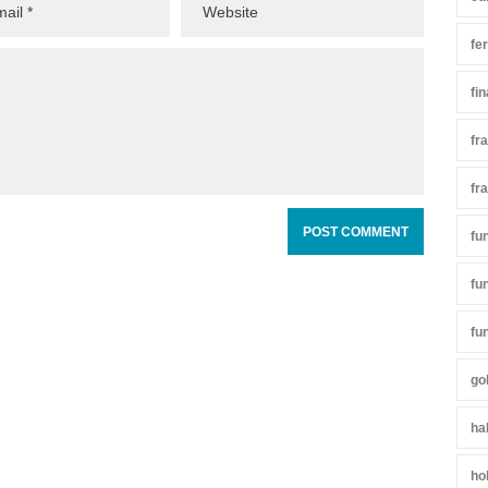
fe
fi
fr
fr
fu
fu
fu
go
ha
ho