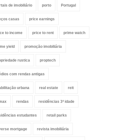
rtais de imobiliário
porto
Portugal
eços casas
price earnings
ice to income
price to rent
prime watch
ime yield
promoção imobiliária
opriedade rustica
proptech
édios com rendas antigas
abilitação urbana
real estate
reit
max
rendas
residências 3ª idade
sidências estudantes
retail parks
verse mortgage
revista imobiliária