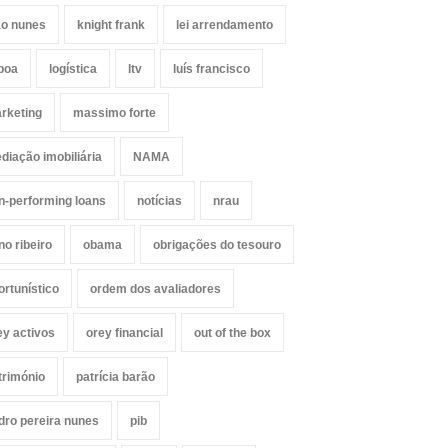
ão nunes
knight frank
lei arrendamento
sboa
logística
ltv
luís francisco
rketing
massimo forte
diação imobiliária
NAMA
n-performing loans
notícias
nrau
no ribeiro
obama
obrigações do tesouro
ortunístico
ordem dos avaliadores
ey activos
orey financial
out of the box
trimónio
patrícia barão
dro pereira nunes
pib