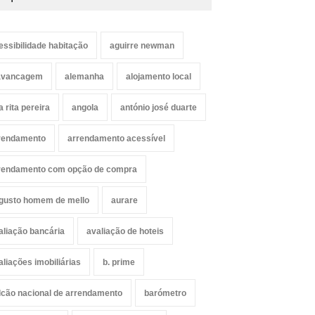
essibilidade habitação
aguirre newman
avancagem
alemanha
alojamento local
a rita pereira
angola
antónio josé duarte
rendamento
arrendamento acessível
rendamento com opção de compra
gusto homem de mello
aurare
aliação bancária
avaliação de hoteis
aliações imobiliárias
b. prime
lcão nacional de arrendamento
barómetro