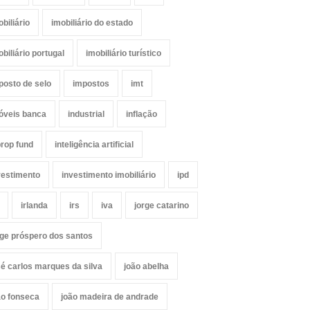
obiliário
imobiliário do estado
obiliário portugal
imobiliário turístico
posto de selo
impostos
imt
óveis banca
industrial
inflação
prop fund
inteligência artificial
vestimento
investimento imobiliário
ipd
irlanda
irs
iva
jorge catarino
rge próspero dos santos
sé carlos marques da silva
joão abelha
ão fonseca
joão madeira de andrade