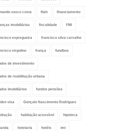
rnando vasco costa
fiiah
financiamento
nanças imobiliárias
fiscalidade
FMI
ancisco espregueira
francisco silva carvalho
ancisco virgolino
frança
fundbox
ndos de investimento
ndos de reabilitação urbana
ndos imobiliários
fundos pensões
lden visa
Gonçalo Nascimento Rodrigues
bitação
habitação acessível
hipoteca
landa
hotelaria
hotéis
imi