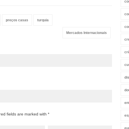
co
co
preços casas
turquia
co
Mercados Internacionais
cr
cr
cu
di
do
en
red fields are marked with *
es
eu