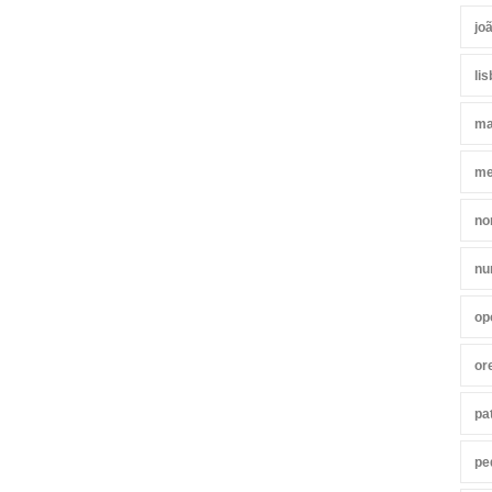
jo
li
ma
me
no
nu
op
or
pa
pe