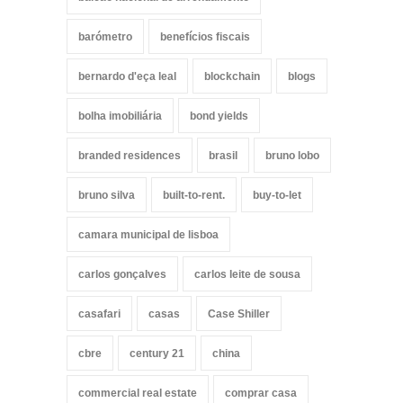
barómetro
benefícios fiscais
bernardo d'eça leal
blockchain
blogs
bolha imobiliária
bond yields
branded residences
brasil
bruno lobo
bruno silva
built-to-rent.
buy-to-let
camara municipal de lisboa
carlos gonçalves
carlos leite de sousa
casafari
casas
Case Shiller
cbre
century 21
china
commercial real estate
comprar casa