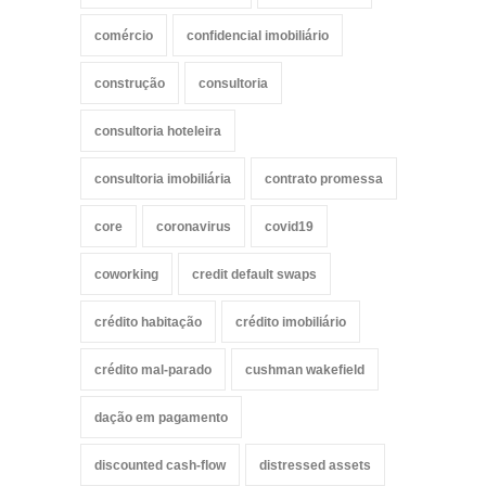
comércio
confidencial imobiliário
construção
consultoria
consultoria hoteleira
consultoria imobiliária
contrato promessa
core
coronavirus
covid19
coworking
credit default swaps
crédito habitação
crédito imobiliário
crédito mal-parado
cushman wakefield
dação em pagamento
discounted cash-flow
distressed assets