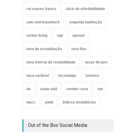
rui soares franco
rácio de afordabilidade
sale and leaseback
segunda habitação
senior living
sigi
spread
taxa de actualização
taxa fixa
taxa interna de rentabilidade
taxas de juro
taxa variável
tecnologia
turismo
uk
value-add
vender casa
vpt
wacc
yield
índices imobiliários
Out of the Box Social Media