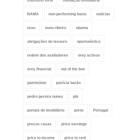
massimo forte
mediação imobiliária
NAMA
non-performing loans
notícias
nrau
nuno ribeiro
obama
obrigações do tesouro
oportunístico
ordem dos avaliadores
orey activos
orey financial
out of the box
património
patrícia barão
pedro pereira nunes
pib
portais de imobiliário
porto
Portugal
preços casas
price earnings
price to income
price to rent