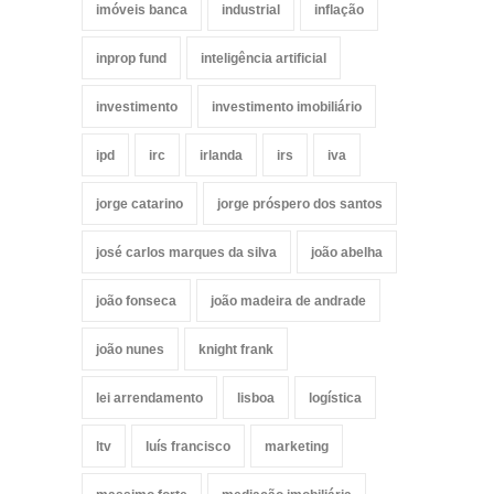
imóveis banca
industrial
inflação
inprop fund
inteligência artificial
investimento
investimento imobiliário
ipd
irc
irlanda
irs
iva
jorge catarino
jorge próspero dos santos
josé carlos marques da silva
joão abelha
joão fonseca
joão madeira de andrade
joão nunes
knight frank
lei arrendamento
lisboa
logística
ltv
luís francisco
marketing