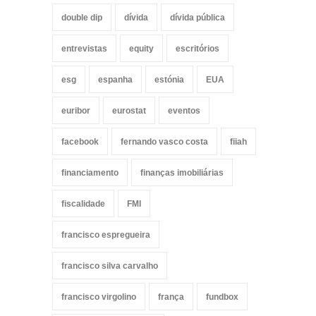
double dip
dívida
dívida pública
entrevistas
equity
escritórios
esg
espanha
estónia
EUA
euribor
eurostat
eventos
facebook
fernando vasco costa
fiiah
financiamento
finanças imobiliárias
fiscalidade
FMI
francisco espregueira
francisco silva carvalho
francisco virgolino
frança
fundbox