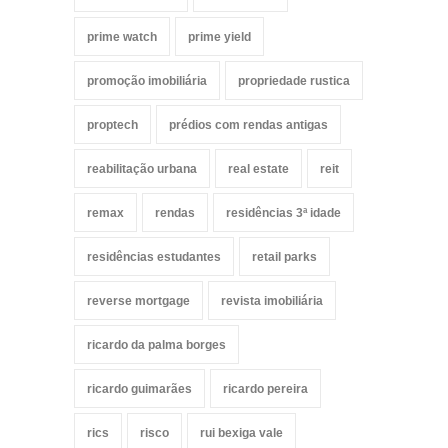
prime watch
prime yield
promoção imobiliária
propriedade rustica
proptech
prédios com rendas antigas
reabilitação urbana
real estate
reit
remax
rendas
residências 3ª idade
residências estudantes
retail parks
reverse mortgage
revista imobiliária
ricardo da palma borges
ricardo guimarães
ricardo pereira
rics
risco
rui bexiga vale