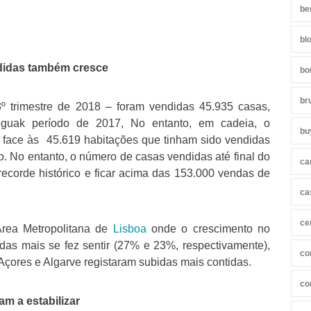
be
bl
didas também cresce
bo
br
 trimestre de 2018 – foram vendidas 45.935 casas,
guak período de 2017, No entanto, em cadeia, o
bu
al face às 45.619 habitações que tinham sido vendidas
no. No entanto, o número de casas vendidas até final do
ca
recorde histórico e ficar acima das 153.000 vendas de
ca
ce
Área Metropolitana de
Lisboa
onde o crescimento no
as mais se fez sentir (27% e 23%, respectivamente),
co
çores e Algarve registaram subidas mais contidas.
co
m a estabilizar