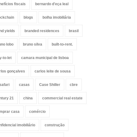
nefícios fiscais
bernardo d'eça leal
ockchain
blogs
bolha imobiliária
nd yields
branded residences
brasil
uno lobo
bruno silva
built-to-rent.
y-to-let
camara municipal de lisboa
rlos gonçalves
carlos leite de sousa
safari
casas
Case Shiller
cbre
ntury 21
china
commercial real estate
mprar casa
comércio
nfidencial imobiliário
construção