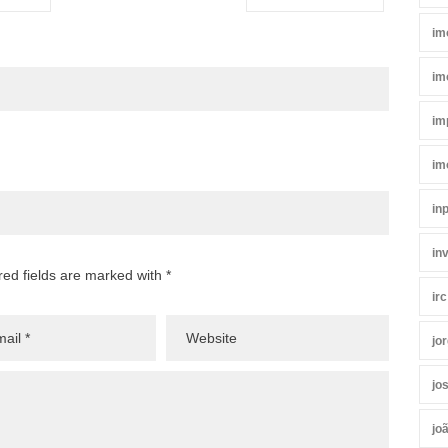
im
im
im
im
in
in
red fields are marked with *
irc
jo
jo
jo