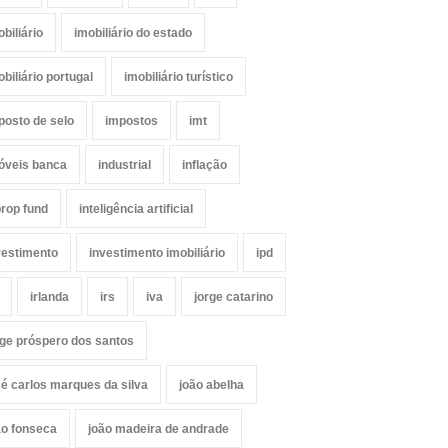
obiliário
imobiliário do estado
obiliário portugal
imobiliário turístico
posto de selo
impostos
imt
óveis banca
industrial
inflação
prop fund
inteligência artificial
vestimento
investimento imobiliário
ipd
irlanda
irs
iva
jorge catarino
rge próspero dos santos
sé carlos marques da silva
joão abelha
ão fonseca
joão madeira de andrade