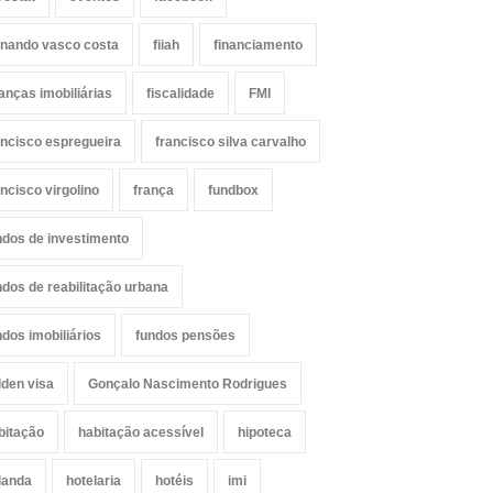
rnando vasco costa
fiiah
financiamento
nanças imobiliárias
fiscalidade
FMI
ancisco espregueira
francisco silva carvalho
ancisco virgolino
frança
fundbox
ndos de investimento
ndos de reabilitação urbana
ndos imobiliários
fundos pensões
lden visa
Gonçalo Nascimento Rodrigues
bitação
habitação acessível
hipoteca
landa
hotelaria
hotéis
imi