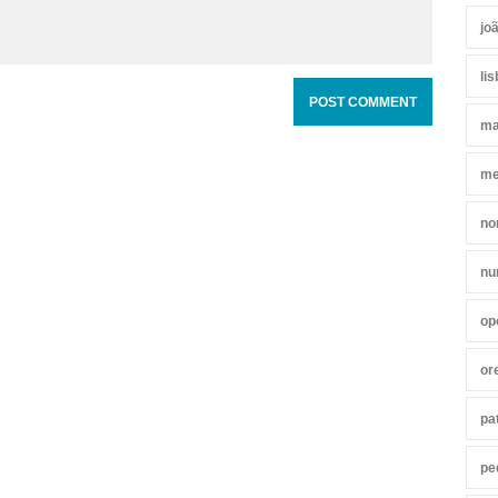
jo
li
ma
me
no
nu
op
or
pa
pe