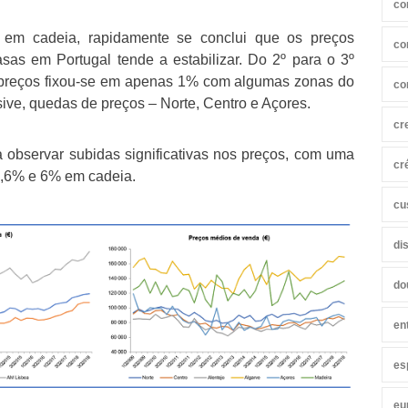
co
 em cadeia, rapidamente se conclui que os preços
co
as em Portugal tende a estabilizar. Do 2º para o 3º
s preços fixou-se em apenas 1% com algumas zonas do
co
sive, quedas de preços – Norte, Centro e Açores.
cr
a observar subidas significativas nos preços, com uma
cr
9,6% e 6% em cadeia.
cu
di
do
en
es
eu