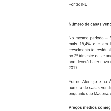
Fonte: INE
Número de casas ven
No mesmo período – 3º
mais 18,4% que em i
crescimento foi residu
no 2º trimestre deste a
ano deverá bater novo 
2017.
Foi no Alentejo e na 
número de casas vendid
enquanto que Madeira, A
Preços médios começa