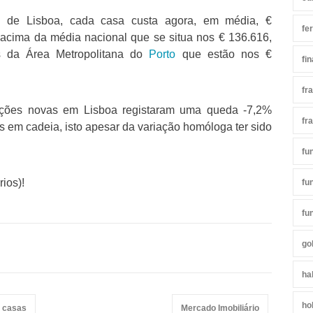
a de Lisboa, cada casa custa agora, em média, €
fe
acima da média nacional que se situa nos € 136.616,
 da Área Metropolitana do
Porto
que estão nos €
fi
fr
cções novas em Lisboa registaram uma queda -7,2%
fr
 em cadeia, isto apesar da variação homóloga ter sido
fu
ios)!
fu
fu
go
ha
ho
 casas
Mercado Imobiliário