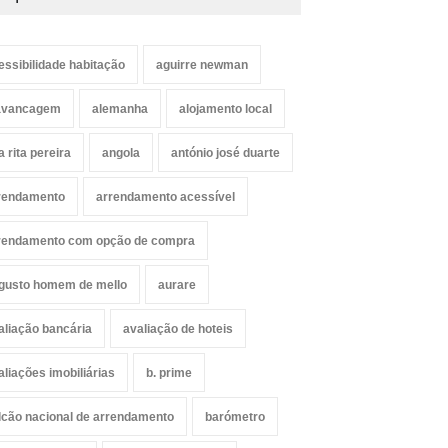
essibilidade habitação
aguirre newman
avancagem
alemanha
alojamento local
a rita pereira
angola
antónio josé duarte
rendamento
arrendamento acessível
rendamento com opção de compra
gusto homem de mello
aurare
aliação bancária
avaliação de hoteis
aliações imobiliárias
b. prime
lcão nacional de arrendamento
barómetro