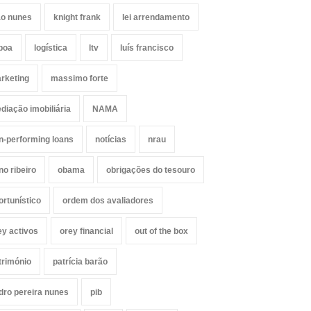
ão nunes
knight frank
lei arrendamento
sboa
logística
ltv
luís francisco
rketing
massimo forte
diação imobiliária
NAMA
n-performing loans
notícias
nrau
no ribeiro
obama
obrigações do tesouro
ortunístico
ordem dos avaliadores
ey activos
orey financial
out of the box
trimónio
patrícia barão
dro pereira nunes
pib