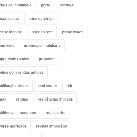
rtais de imobiliário
porto
Portugal
eços casas
price earnings
ice to income
price to rent
prime watch
ime yield
promoção imobiliária
opriedade rustica
proptech
édios com rendas antigas
abilitação urbana
real estate
reit
max
rendas
residências 3ª idade
sidências estudantes
retail parks
verse mortgage
revista imobiliária