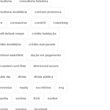
nsultoria
consultoria hoteleira
nsultoria imobiliária
contrato promessa
re
coronavirus
covid19
coworking
edit default swaps
crédito habitação
édito imobiliário
crédito mal-parado
shman wakefield
dação em pagamento
scounted cash-flow
distressed assets
uble dip
dívida
dívida pública
trevistas
equity
escritórios
esg
panha
estónia
EUA
euribor
rostat
eventos
facebook