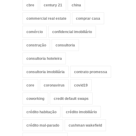
cbre
century 21
china
commercial real estate
comprar casa
comércio
confidencial imobiliário
construção
consultoria
consultoria hoteleira
consultoria imobiliária
contrato promessa
core
coronavirus
covid19
coworking
credit default swaps
crédito habitação
crédito imobiliário
crédito mal-parado
cushman wakefield