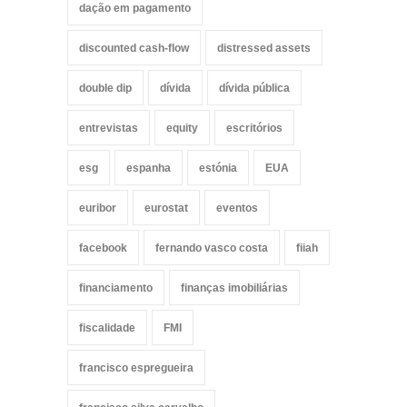
dação em pagamento
discounted cash-flow
distressed assets
double dip
dívida
dívida pública
entrevistas
equity
escritórios
esg
espanha
estónia
EUA
euribor
eurostat
eventos
facebook
fernando vasco costa
fiiah
financiamento
finanças imobiliárias
fiscalidade
FMI
francisco espregueira