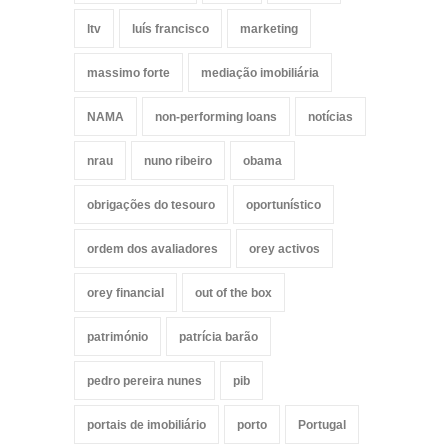
ltv
luís francisco
marketing
massimo forte
mediação imobiliária
NAMA
non-performing loans
notícias
nrau
nuno ribeiro
obama
obrigações do tesouro
oportunístico
ordem dos avaliadores
orey activos
orey financial
out of the box
património
patrícia barão
pedro pereira nunes
pib
portais de imobiliário
porto
Portugal