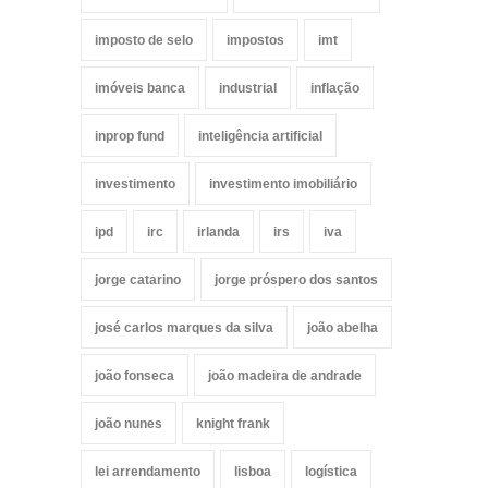
imposto de selo
impostos
imt
imóveis banca
industrial
inflação
inprop fund
inteligência artificial
investimento
investimento imobiliário
ipd
irc
irlanda
irs
iva
jorge catarino
jorge próspero dos santos
josé carlos marques da silva
joão abelha
joão fonseca
joão madeira de andrade
joão nunes
knight frank
lei arrendamento
lisboa
logística