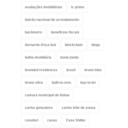
avaliações imobiliárias
b. prime
balcão nacional de arrendamento
barómetro
benefícios fiscais
bernardo d'eça leal
blockchain
blogs
bolha imobiliária
bond yields
branded residences
brasil
bruno lobo
bruno silva
built-to-rent.
buy-to-let
camara municipal de lisboa
carlos gonçalves
carlos leite de sousa
casafari
casas
Case Shiller