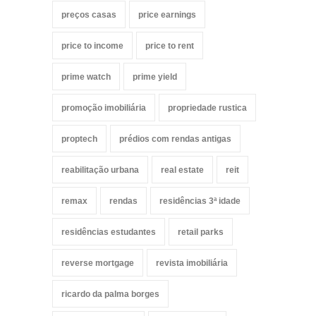
preços casas
price earnings
price to income
price to rent
prime watch
prime yield
promoção imobiliária
propriedade rustica
proptech
prédios com rendas antigas
reabilitação urbana
real estate
reit
remax
rendas
residências 3ª idade
residências estudantes
retail parks
reverse mortgage
revista imobiliária
ricardo da palma borges