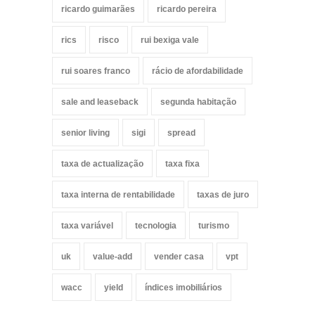
ricardo guimarães
ricardo pereira
rics
risco
rui bexiga vale
rui soares franco
rácio de afordabilidade
sale and leaseback
segunda habitação
senior living
sigi
spread
taxa de actualização
taxa fixa
taxa interna de rentabilidade
taxas de juro
taxa variável
tecnologia
turismo
uk
value-add
vender casa
vpt
wacc
yield
índices imobiliários