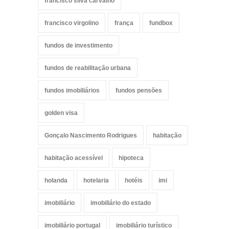
francisco silva carvalho
francisco virgolino
frança
fundbox
fundos de investimento
fundos de reabilitação urbana
fundos imobiliários
fundos pensões
golden visa
Gonçalo Nascimento Rodrigues
habitação
habitação acessível
hipoteca
holanda
hotelaria
hotéis
imi
imobiliário
imobiliário do estado
imobiliário portugal
imobiliário turístico