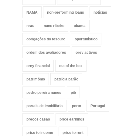
NAMA
non-performing loans
notícias
nrau
nuno ribeiro
obama
obrigações do tesouro
oportunístico
ordem dos avaliadores
orey activos
orey financial
out of the box
património
patrícia barão
pedro pereira nunes
pib
portais de imobiliário
porto
Portugal
preços casas
price earnings
price to income
price to rent