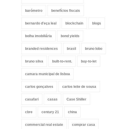
barómetro
benefícios fiscais
bernardo d'eça leal
blockchain
blogs
bolha imobiliária
bond yields
branded residences
brasil
bruno lobo
bruno silva
built-to-rent.
buy-to-let
camara municipal de lisboa
carlos gonçalves
carlos leite de sousa
casafari
casas
Case Shiller
cbre
century 21
china
commercial real estate
comprar casa