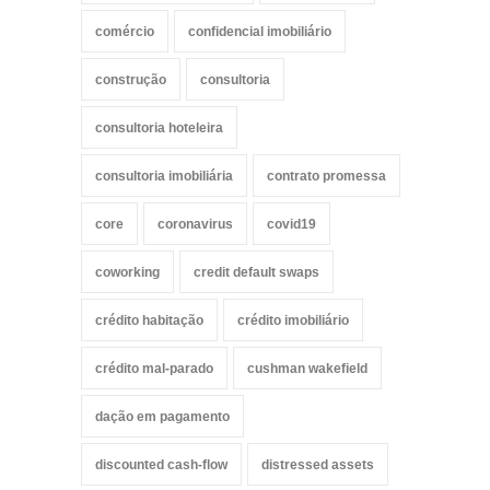
comércio
confidencial imobiliário
construção
consultoria
consultoria hoteleira
consultoria imobiliária
contrato promessa
core
coronavirus
covid19
coworking
credit default swaps
crédito habitação
crédito imobiliário
crédito mal-parado
cushman wakefield
dação em pagamento
discounted cash-flow
distressed assets