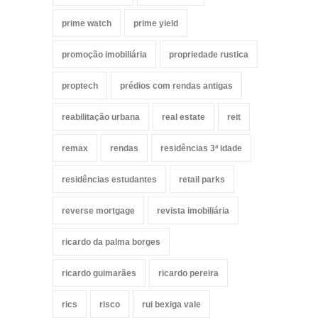
prime watch
prime yield
promoção imobiliária
propriedade rustica
proptech
prédios com rendas antigas
reabilitação urbana
real estate
reit
remax
rendas
residências 3ª idade
residências estudantes
retail parks
reverse mortgage
revista imobiliária
ricardo da palma borges
ricardo guimarães
ricardo pereira
rics
risco
rui bexiga vale