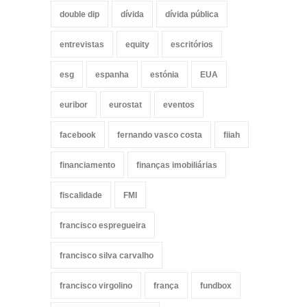
double dip
dívida
dívida pública
entrevistas
equity
escritórios
esg
espanha
estónia
EUA
euribor
eurostat
eventos
facebook
fernando vasco costa
fiiah
financiamento
finanças imobiliárias
fiscalidade
FMI
francisco espregueira
francisco silva carvalho
francisco virgolino
frança
fundbox