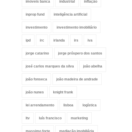
imóveis banca
industrial
inflação
inprop fund
inteligência artificial
investimento
investimento imobiliário
ipd
irc
irlanda
irs
iva
jorge catarino
jorge próspero dos santos
josé carlos marques da silva
joão abelha
joão fonseca
joão madeira de andrade
joão nunes
knight frank
lei arrendamento
lisboa
logística
ltv
luís francisco
marketing
massimo forte
mediação imobiliária