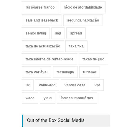
rui soares franco
rácio de afordabilidade
sale and leaseback
segunda habitação
senior living
sigi
spread
taxa de actualização
taxa fixa
taxa interna de rentabilidade
taxas de juro
taxa variável
tecnologia
turismo
uk
value-add
vender casa
vpt
wacc
yield
índices imobiliários
Out of the Box Social Media