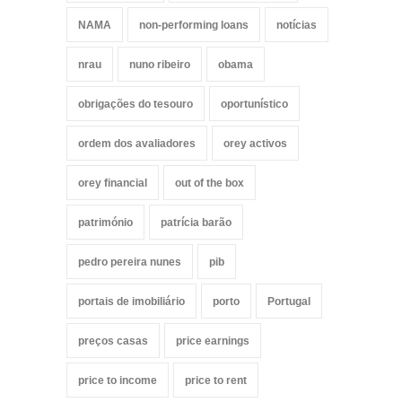
NAMA
non-performing loans
notícias
nrau
nuno ribeiro
obama
obrigações do tesouro
oportunístico
ordem dos avaliadores
orey activos
orey financial
out of the box
património
patrícia barão
pedro pereira nunes
pib
portais de imobiliário
porto
Portugal
preços casas
price earnings
price to income
price to rent