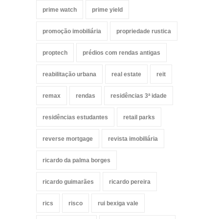
prime watch
prime yield
promoção imobiliária
propriedade rustica
proptech
prédios com rendas antigas
reabilitação urbana
real estate
reit
remax
rendas
residências 3ª idade
residências estudantes
retail parks
reverse mortgage
revista imobiliária
ricardo da palma borges
ricardo guimarães
ricardo pereira
rics
risco
rui bexiga vale