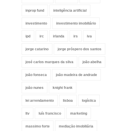
inprop fund
inteligência artificial
investimento
investimento imobiliário
ipd
irc
irlanda
irs
iva
jorge catarino
jorge próspero dos santos
josé carlos marques da silva
joão abelha
joão fonseca
joão madeira de andrade
joão nunes
knight frank
lei arrendamento
lisboa
logística
ltv
luís francisco
marketing
massimo forte
mediação imobiliária