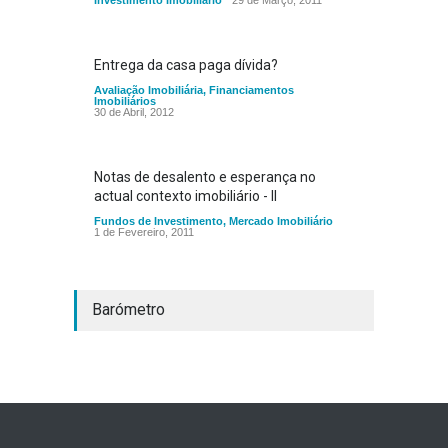
Investimento Imobiliário
29 de Março, 2011
Entrega da casa paga dívida?
Avaliação Imobiliária
,
Financiamentos
Imobiliários
30 de Abril, 2012
Notas de desalento e esperança no
actual contexto imobiliário - II
Fundos de Investimento
,
Mercado Imobiliário
1 de Fevereiro, 2011
Barómetro