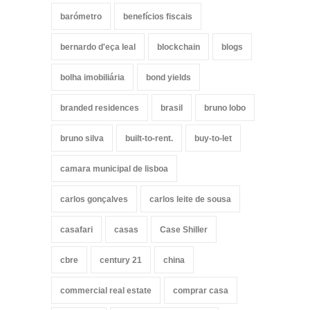
barómetro
benefícios fiscais
bernardo d'eça leal
blockchain
blogs
bolha imobiliária
bond yields
branded residences
brasil
bruno lobo
bruno silva
built-to-rent.
buy-to-let
camara municipal de lisboa
carlos gonçalves
carlos leite de sousa
casafari
casas
Case Shiller
cbre
century 21
china
commercial real estate
comprar casa