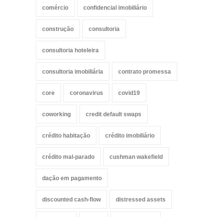
comércio
confidencial imobiliário
construção
consultoria
consultoria hoteleira
consultoria imobiliária
contrato promessa
core
coronavirus
covid19
coworking
credit default swaps
crédito habitação
crédito imobiliário
crédito mal-parado
cushman wakefield
dação em pagamento
discounted cash-flow
distressed assets