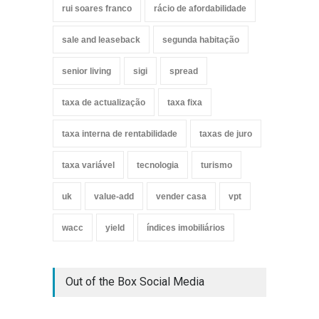
rui soares franco
rácio de afordabilidade
sale and leaseback
segunda habitação
senior living
sigi
spread
taxa de actualização
taxa fixa
taxa interna de rentabilidade
taxas de juro
taxa variável
tecnologia
turismo
uk
value-add
vender casa
vpt
wacc
yield
índices imobiliários
Out of the Box Social Media