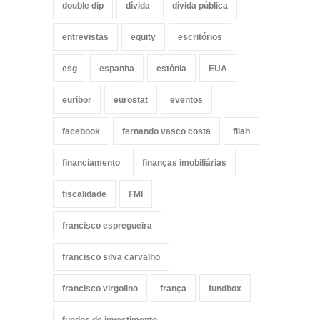
double dip
dívida
dívida pública
entrevistas
equity
escritórios
esg
espanha
estónia
EUA
euribor
eurostat
eventos
facebook
fernando vasco costa
fiiah
financiamento
finanças imobiliárias
fiscalidade
FMI
francisco espregueira
francisco silva carvalho
francisco virgolino
frança
fundbox