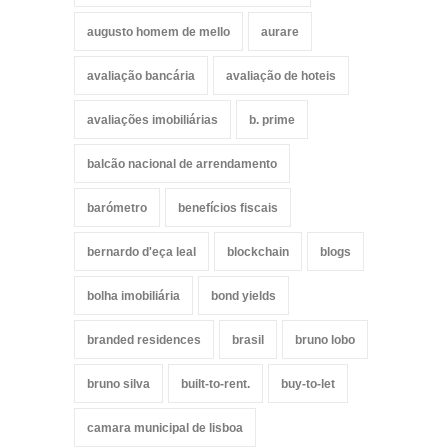
augusto homem de mello
aurare
avaliação bancária
avaliação de hoteis
avaliações imobiliárias
b. prime
balcão nacional de arrendamento
barómetro
benefícios fiscais
bernardo d'eça leal
blockchain
blogs
bolha imobiliária
bond yields
branded residences
brasil
bruno lobo
bruno silva
built-to-rent.
buy-to-let
camara municipal de lisboa