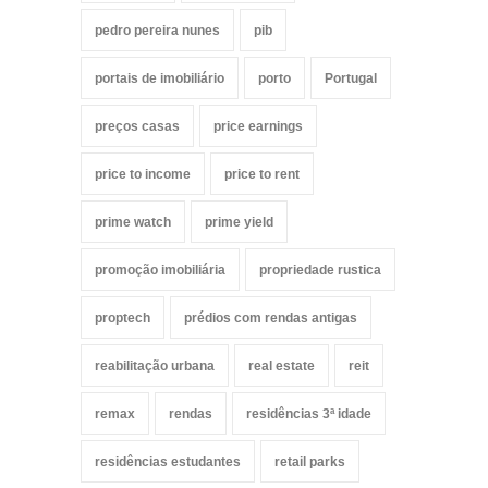
pedro pereira nunes
pib
portais de imobiliário
porto
Portugal
preços casas
price earnings
price to income
price to rent
prime watch
prime yield
promoção imobiliária
propriedade rustica
proptech
prédios com rendas antigas
reabilitação urbana
real estate
reit
remax
rendas
residências 3ª idade
residências estudantes
retail parks