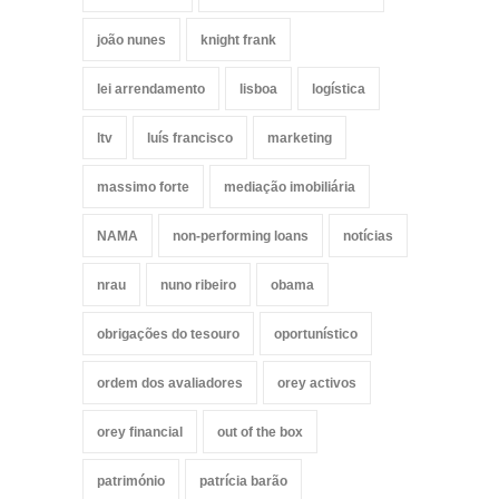
joão nunes
knight frank
lei arrendamento
lisboa
logística
ltv
luís francisco
marketing
massimo forte
mediação imobiliária
NAMA
non-performing loans
notícias
nrau
nuno ribeiro
obama
obrigações do tesouro
oportunístico
ordem dos avaliadores
orey activos
orey financial
out of the box
património
patrícia barão