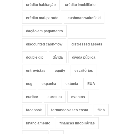
crédito habitação
crédito imobiliário
crédito mal-parado
cushman wakefield
dação em pagamento
discounted cash-flow
distressed assets
double dip
dívida
dívida pública
entrevistas
equity
escritórios
esg
espanha
estónia
EUA
euribor
eurostat
eventos
facebook
fernando vasco costa
fiiah
financiamento
finanças imobiliárias