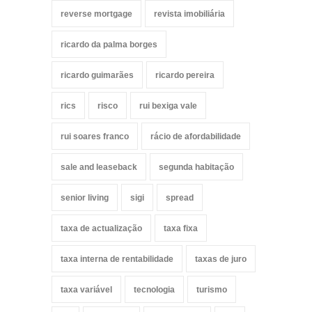
reverse mortgage
revista imobiliária
ricardo da palma borges
ricardo guimarães
ricardo pereira
rics
risco
rui bexiga vale
rui soares franco
rácio de afordabilidade
sale and leaseback
segunda habitação
senior living
sigi
spread
taxa de actualização
taxa fixa
taxa interna de rentabilidade
taxas de juro
taxa variável
tecnologia
turismo