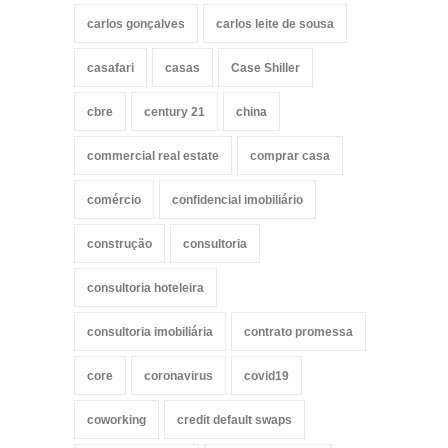
carlos gonçalves
carlos leite de sousa
casafari
casas
Case Shiller
cbre
century 21
china
commercial real estate
comprar casa
comércio
confidencial imobiliário
construção
consultoria
consultoria hoteleira
consultoria imobiliária
contrato promessa
core
coronavirus
covid19
coworking
credit default swaps