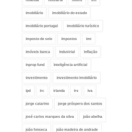
holanda
hotelaria
hotéis
imi
imobiliário
imobiliário do estado
imobiliário portugal
imobiliário turístico
imposto de selo
impostos
imt
imóveis banca
industrial
inflação
inprop fund
inteligência artificial
investimento
investimento imobiliário
ipd
irc
irlanda
irs
iva
jorge catarino
jorge próspero dos santos
josé carlos marques da silva
joão abelha
joão fonseca
joão madeira de andrade