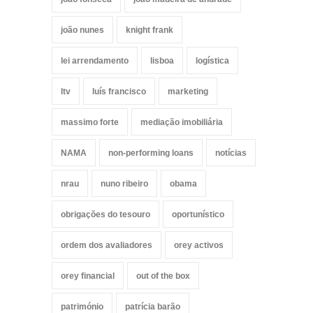
joão nunes
knight frank
lei arrendamento
lisboa
logística
ltv
luís francisco
marketing
massimo forte
mediação imobiliária
NAMA
non-performing loans
notícias
nrau
nuno ribeiro
obama
obrigações do tesouro
oportunístico
ordem dos avaliadores
orey activos
orey financial
out of the box
património
patrícia barão