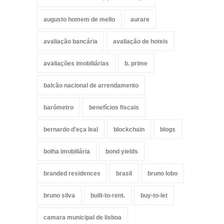
augusto homem de mello
aurare
avaliação bancária
avaliação de hoteis
avaliações imobiliárias
b. prime
balcão nacional de arrendamento
barómetro
benefícios fiscais
bernardo d'eça leal
blockchain
blogs
bolha imobiliária
bond yields
branded residences
brasil
bruno lobo
bruno silva
built-to-rent.
buy-to-let
camara municipal de lisboa