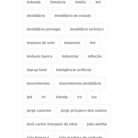
holanda
hotelaria
hotéis
imi
imobiliário
imobiliário do estado
imobiliário portugal
imobiliário turístico
imposto de selo
impostos
imt
imóveis banca
industrial
inflação
inprop fund
inteligência artificial
investimento
investimento imobiliário
ipd
irc
irlanda
irs
iva
jorge catarino
jorge próspero dos santos
josé carlos marques da silva
joão abelha
joão fonseca
joão madeira de andrade