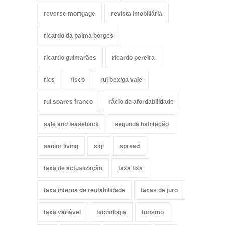
reverse mortgage
revista imobiliária
ricardo da palma borges
ricardo guimarães
ricardo pereira
rics
risco
rui bexiga vale
rui soares franco
rácio de afordabilidade
sale and leaseback
segunda habitação
senior living
sigi
spread
taxa de actualização
taxa fixa
taxa interna de rentabilidade
taxas de juro
taxa variável
tecnologia
turismo