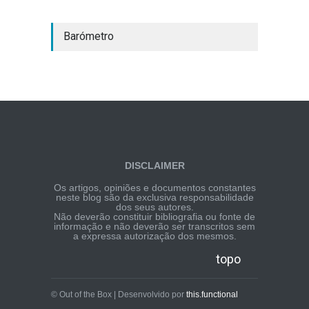
Barómetro
DISCLAIMER
Os artigos, opiniões e documentos constantes
neste blog são da exclusiva responsabilidade
dos seus autores.
Não deverão constituir bibliografia ou fonte de
informação e não deverão ser transcritos sem
a expressa autorização dos mesmos.
topo
© Out of the Box | Desenvolvido por
this.functional