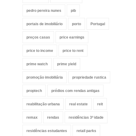
pedro pereira nunes
pib
portais de imobiliário
porto
Portugal
preços casas
price earnings
price to income
price to rent
prime watch
prime yield
promoção imobiliária
propriedade rustica
proptech
prédios com rendas antigas
reabilitação urbana
real estate
reit
remax
rendas
residências 3ª idade
residências estudantes
retail parks