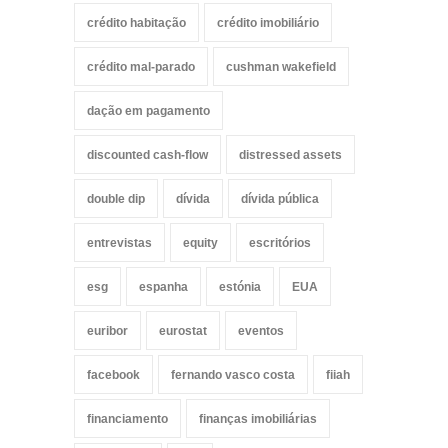
crédito habitação
crédito imobiliário
crédito mal-parado
cushman wakefield
dação em pagamento
discounted cash-flow
distressed assets
double dip
dívida
dívida pública
entrevistas
equity
escritórios
esg
espanha
estónia
EUA
euribor
eurostat
eventos
facebook
fernando vasco costa
fiiah
financiamento
finanças imobiliárias