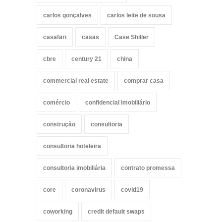
carlos gonçalves
carlos leite de sousa
casafari
casas
Case Shiller
cbre
century 21
china
commercial real estate
comprar casa
comércio
confidencial imobiliário
construção
consultoria
consultoria hoteleira
consultoria imobiliária
contrato promessa
core
coronavirus
covid19
coworking
credit default swaps