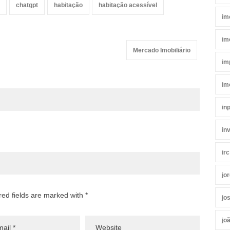
chatgpt
habitação
habitação acessível
im
im
Mercado Imobiliário
im
im
in
in
irc
jo
red fields are marked with *
jo
jo