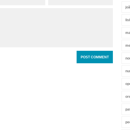
jo
li
ma
me
no
nu
op
or
pa
pe