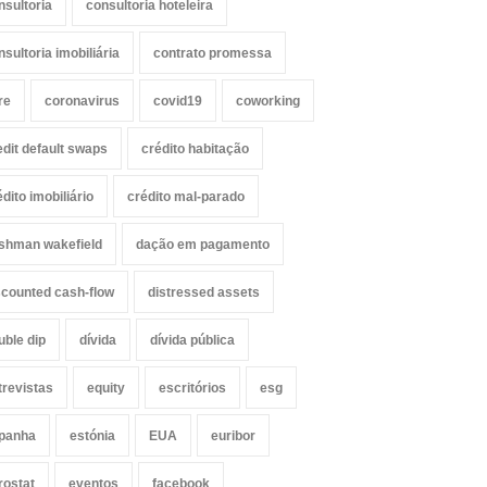
nsultoria
consultoria hoteleira
nsultoria imobiliária
contrato promessa
re
coronavirus
covid19
coworking
edit default swaps
crédito habitação
édito imobiliário
crédito mal-parado
shman wakefield
dação em pagamento
scounted cash-flow
distressed assets
uble dip
dívida
dívida pública
trevistas
equity
escritórios
esg
panha
estónia
EUA
euribor
rostat
eventos
facebook