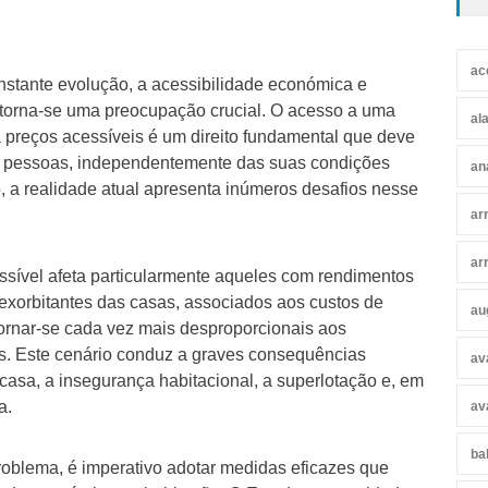
ac
tante evolução, a acessibilidade económica e
 torna-se uma preocupação crucial. O acesso a uma
al
 preços acessíveis é um direito fundamental que deve
as pessoas, independentemente das suas condições
an
 a realidade atual apresenta inúmeros desafios nesse
ar
ar
essível afeta particularmente aqueles com rendimentos
exorbitantes das casas, associados aos custos de
au
ornar-se cada vez mais desproporcionais aos
as. Este cenário conduz a graves consequências
av
 casa, a insegurança habitacional, a superlotação e, em
a.
av
ba
problema, é imperativo adotar medidas eficazes que