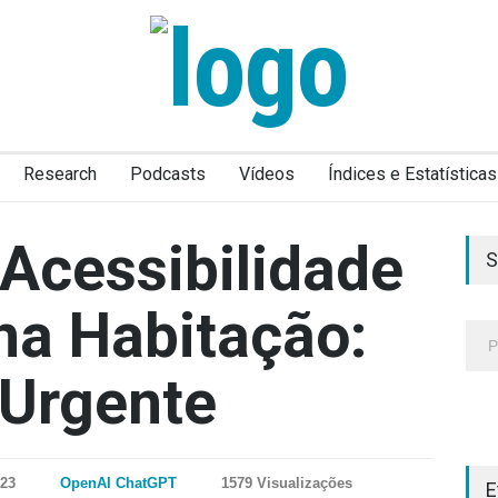
Research
Podcasts
Vídeos
Índices e Estatísticas
Acessibilidade
S
na Habitação:
 Urgente
023
OpenAI ChatGPT
1579 Visualizações
E