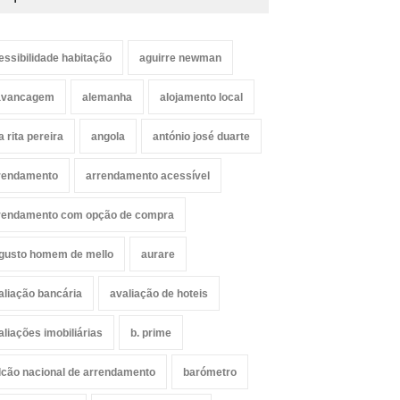
essibilidade habitação
aguirre newman
avancagem
alemanha
alojamento local
a rita pereira
angola
antónio josé duarte
rendamento
arrendamento acessível
rendamento com opção de compra
gusto homem de mello
aurare
aliação bancária
avaliação de hoteis
aliações imobiliárias
b. prime
lcão nacional de arrendamento
barómetro