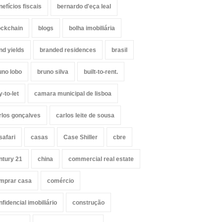
nefícios fiscais
bernardo d'eça leal
ockchain
blogs
bolha imobiliária
nd yields
branded residences
brasil
uno lobo
bruno silva
built-to-rent.
y-to-let
camara municipal de lisboa
rlos gonçalves
carlos leite de sousa
safari
casas
Case Shiller
cbre
ntury 21
china
commercial real estate
mprar casa
comércio
nfidencial imobiliário
construção