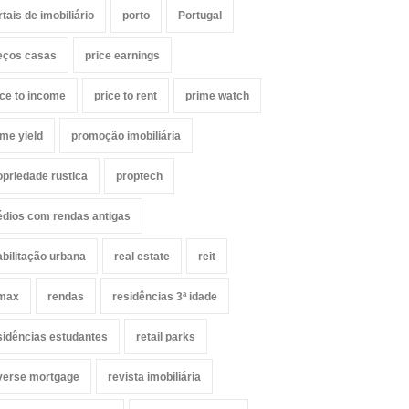
rtais de imobiliário
porto
Portugal
eços casas
price earnings
ice to income
price to rent
prime watch
ime yield
promoção imobiliária
opriedade rustica
proptech
édios com rendas antigas
abilitação urbana
real estate
reit
max
rendas
residências 3ª idade
sidências estudantes
retail parks
verse mortgage
revista imobiliária