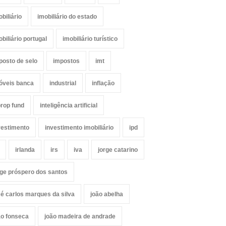
obiliário
imobiliário do estado
obiliário portugal
imobiliário turístico
posto de selo
impostos
imt
óveis banca
industrial
inflação
prop fund
inteligência artificial
vestimento
investimento imobiliário
ipd
irlanda
irs
iva
jorge catarino
rge próspero dos santos
sé carlos marques da silva
joão abelha
ão fonseca
joão madeira de andrade