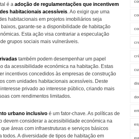
co
tal é a
adoção de regulamentações que incentivem
des habitacionais acessíveis
. Ao exigir que uma
co
s habitacionais em projetos imobiliários seja
 baixos, garante-se a disponibilidade de habitação
co
onómicas. Esta ação visa contrariar a especulação
 de grupos sociais mais vulneráveis.
cr
cr
privadas
também podem desempenhar um papel
ão da acessibilidade económica na habitação. Estas
cu
er incentivos concedidos às empresas de construção
os com unidades habitacionais acessíveis. Deste
di
 interesse privado ao interesse público, criando mais
soas com rendimentos limitados.
do
en
to urbano inclusivo
é um fator-chave. As políticas de
io devem considerar a acessibilidade económica na
es
que áreas com infraestruturas e serviços básicos
a todos. A diversidade de tipos de habitação em
eu