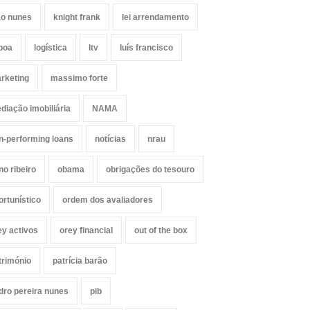
ão nunes
knight frank
lei arrendamento
sboa
logística
ltv
luís francisco
rketing
massimo forte
diação imobiliária
NAMA
n-performing loans
notícias
nrau
no ribeiro
obama
obrigações do tesouro
ortunístico
ordem dos avaliadores
ey activos
orey financial
out of the box
trimónio
patrícia barão
dro pereira nunes
pib