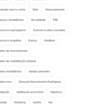
rnando vasco costa
fiiah
financiamento
nanças imobiliárias
fiscalidade
FMI
ancisco espregueira
francisco silva carvalho
ancisco virgolino
frança
fundbox
ndos de investimento
ndos de reabilitação urbana
ndos imobiliários
fundos pensões
lden visa
Gonçalo Nascimento Rodrigues
bitação
habitação acessível
hipoteca
landa
hotelaria
hotéis
imi