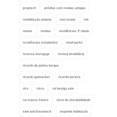
proptech
prédios com rendas antigas
reabilitação urbana
real estate
reit
remax
rendas
residências 3ª idade
residências estudantes
retail parks
reverse mortgage
revista imobiliária
ricardo da palma borges
ricardo guimarães
ricardo pereira
rics
risco
rui bexiga vale
rui soares franco
rácio de afordabilidade
sale and leaseback
segunda habitação