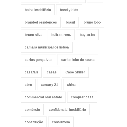
bolha imobiliária
bond yields
branded residences
brasil
bruno lobo
bruno silva
built-to-rent.
buy-to-let
camara municipal de lisboa
carlos gonçalves
carlos leite de sousa
casafari
casas
Case Shiller
cbre
century 21
china
commercial real estate
comprar casa
comércio
confidencial imobiliário
construção
consultoria