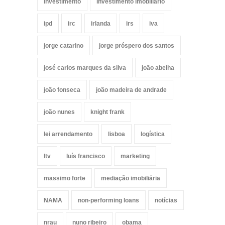
investimento
investimento imobiliário
ipd
irc
irlanda
irs
iva
jorge catarino
jorge próspero dos santos
josé carlos marques da silva
joão abelha
joão fonseca
joão madeira de andrade
joão nunes
knight frank
lei arrendamento
lisboa
logística
ltv
luís francisco
marketing
massimo forte
mediação imobiliária
NAMA
non-performing loans
notícias
nrau
nuno ribeiro
obama