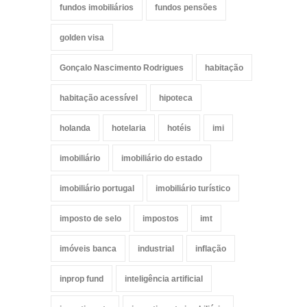
fundos imobiliários
fundos pensões
golden visa
Gonçalo Nascimento Rodrigues
habitação
habitação acessível
hipoteca
holanda
hotelaria
hotéis
imi
imobiliário
imobiliário do estado
imobiliário portugal
imobiliário turístico
imposto de selo
impostos
imt
imóveis banca
industrial
inflação
inprop fund
inteligência artificial