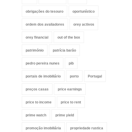
obrigações do tesouro
oportunístico
ordem dos avaliadores
orey activos
orey financial
out of the box
património
patrícia barão
pedro pereira nunes
pib
portais de imobiliário
porto
Portugal
preços casas
price earnings
price to income
price to rent
prime watch
prime yield
promoção imobiliária
propriedade rustica