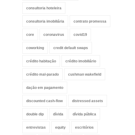
consultoria hoteleira
consultoria imobiliária
contrato promessa
core
coronavirus
covid19
coworking
credit default swaps
crédito habitação
crédito imobiliário
crédito mal-parado
cushman wakefield
dação em pagamento
discounted cash-flow
distressed assets
double dip
dívida
dívida pública
entrevistas
equity
escritórios