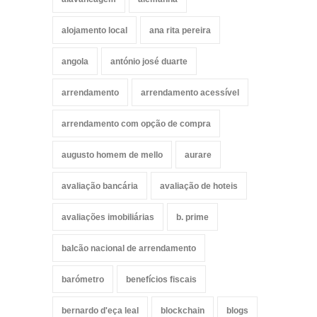
alojamento local
ana rita pereira
angola
antónio josé duarte
arrendamento
arrendamento acessível
arrendamento com opção de compra
augusto homem de mello
aurare
avaliação bancária
avaliação de hoteis
avaliações imobiliárias
b. prime
balcão nacional de arrendamento
barómetro
benefícios fiscais
bernardo d'eça leal
blockchain
blogs