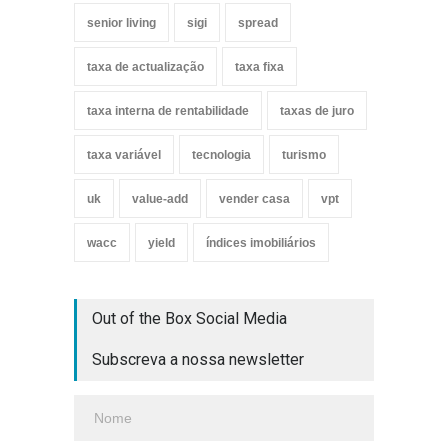
senior living
sigi
spread
taxa de actualização
taxa fixa
taxa interna de rentabilidade
taxas de juro
taxa variável
tecnologia
turismo
uk
value-add
vender casa
vpt
wacc
yield
índices imobiliários
Out of the Box Social Media
Subscreva a nossa newsletter