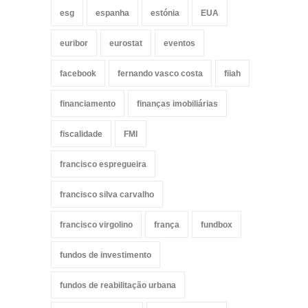
esg
espanha
estónia
EUA
euribor
eurostat
eventos
facebook
fernando vasco costa
fiiah
financiamento
finanças imobiliárias
fiscalidade
FMI
francisco espregueira
francisco silva carvalho
francisco virgolino
frança
fundbox
fundos de investimento
fundos de reabilitação urbana