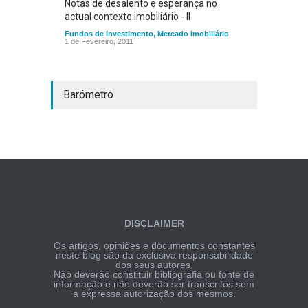
Notas de desalento e esperança no
actual contexto imobiliário - II
Fundos de Investimento
,
Mercado Imobiliário
1 de Fevereiro, 2011
Barómetro
DISCLAIMER
Os artigos, opiniões e documentos constantes
neste blog são da exclusiva responsabilidade
dos seus autores.
Não deverão constituir bibliografia ou fonte de
informação e não deverão ser transcritos sem
a expressa autorização dos mesmos.