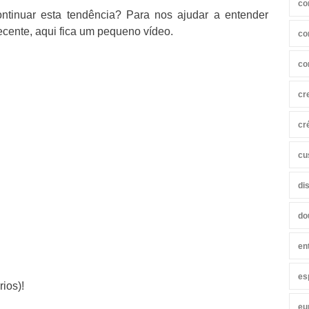
co
ontinuar esta tendência? Para nos ajudar a entender
ecente, aqui fica um pequeno vídeo.
co
co
cr
cr
cu
di
do
en
es
ios)!
eu