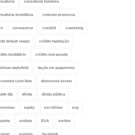
nsultoria
consultoria hoteleira
nsultoria imobiliária
contrato promessa
re
coronavirus
covid19
coworking
edit default swaps
crédito habitação
édito imobiliário
crédito mal-parado
shman wakefield
dação em pagamento
scounted cash-flow
distressed assets
uble dip
dívida
dívida pública
trevistas
equity
escritórios
esg
panha
estónia
EUA
euribor
rostat
eventos
facebook