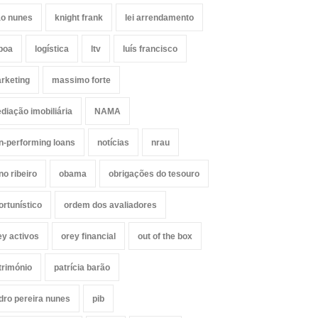
ão nunes
knight frank
lei arrendamento
sboa
logística
ltv
luís francisco
rketing
massimo forte
diação imobiliária
NAMA
n-performing loans
notícias
nrau
no ribeiro
obama
obrigações do tesouro
ortunístico
ordem dos avaliadores
ey activos
orey financial
out of the box
trimónio
patrícia barão
dro pereira nunes
pib