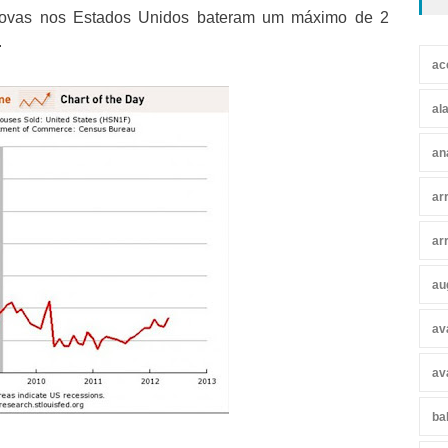
ovas nos Estados Unidos bateram um máximo de 2
.
ac
al
an
ar
ar
au
av
av
ba