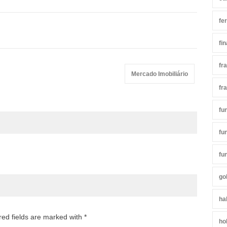
fe
fi
fr
Mercado Imobiliário
fr
fu
fu
fu
go
ha
red fields are marked with *
ho