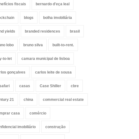
nefícios fiscais
bernardo d'eça leal
ockchain
blogs
bolha imobiliária
nd yields
branded residences
brasil
uno lobo
bruno silva
built-to-rent.
y-to-let
camara municipal de lisboa
rlos gonçalves
carlos leite de sousa
safari
casas
Case Shiller
cbre
ntury 21
china
commercial real estate
mprar casa
comércio
nfidencial imobiliário
construção