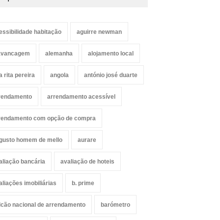
essibilidade habitação
aguirre newman
avancagem
alemanha
alojamento local
a rita pereira
angola
antónio josé duarte
rendamento
arrendamento acessível
rendamento com opção de compra
gusto homem de mello
aurare
aliação bancária
avaliação de hoteis
aliações imobiliárias
b. prime
lcão nacional de arrendamento
barómetro