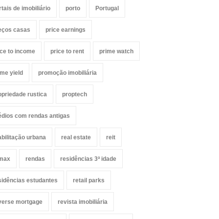
rtais de imobiliário
porto
Portugal
eços casas
price earnings
ice to income
price to rent
prime watch
ime yield
promoção imobiliária
opriedade rustica
proptech
édios com rendas antigas
abilitação urbana
real estate
reit
max
rendas
residências 3ª idade
sidências estudantes
retail parks
verse mortgage
revista imobiliária