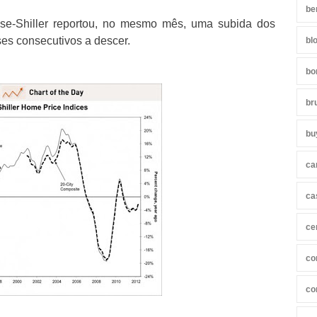
be
Case-Shiller reportou, no mesmo mês, uma subida dos
es consecutivos a descer.
bl
bo
br
bu
ca
ca
ce
co
co