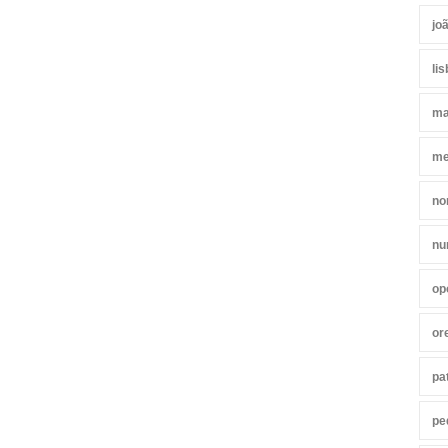
jo
li
ma
me
no
nu
op
or
pa
pe