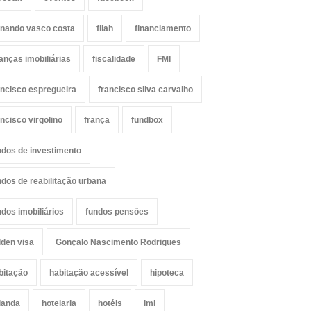
rnando vasco costa
fiiah
financiamento
nanças imobiliárias
fiscalidade
FMI
ancisco espregueira
francisco silva carvalho
ancisco virgolino
frança
fundbox
ndos de investimento
ndos de reabilitação urbana
ndos imobiliários
fundos pensões
lden visa
Gonçalo Nascimento Rodrigues
bitação
habitação acessível
hipoteca
landa
hotelaria
hotéis
imi