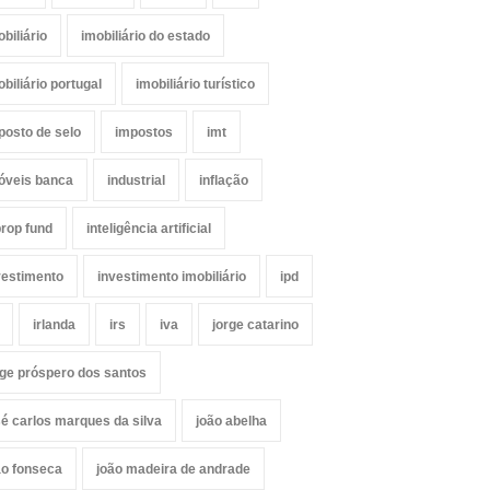
obiliário
imobiliário do estado
obiliário portugal
imobiliário turístico
posto de selo
impostos
imt
óveis banca
industrial
inflação
prop fund
inteligência artificial
vestimento
investimento imobiliário
ipd
irlanda
irs
iva
jorge catarino
rge próspero dos santos
sé carlos marques da silva
joão abelha
ão fonseca
joão madeira de andrade