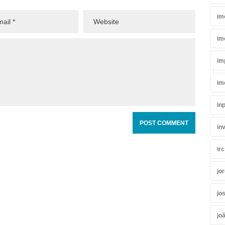
im
im
im
im
in
in
irc
jo
jo
jo