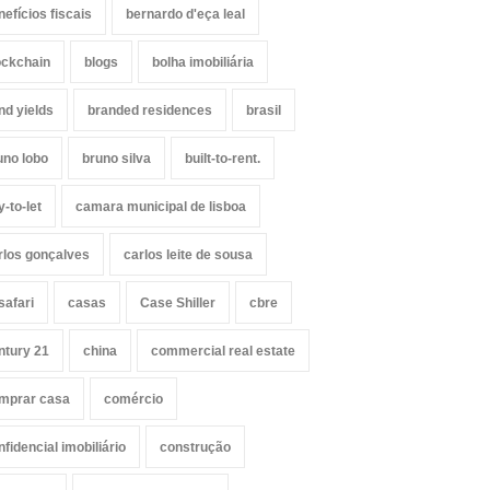
nefícios fiscais
bernardo d'eça leal
ockchain
blogs
bolha imobiliária
nd yields
branded residences
brasil
uno lobo
bruno silva
built-to-rent.
y-to-let
camara municipal de lisboa
rlos gonçalves
carlos leite de sousa
safari
casas
Case Shiller
cbre
ntury 21
china
commercial real estate
mprar casa
comércio
nfidencial imobiliário
construção