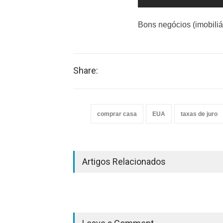
Bons negócios (imobiliár
Share:
comprar casa
EUA
taxas de juro
Artigos Relacionados