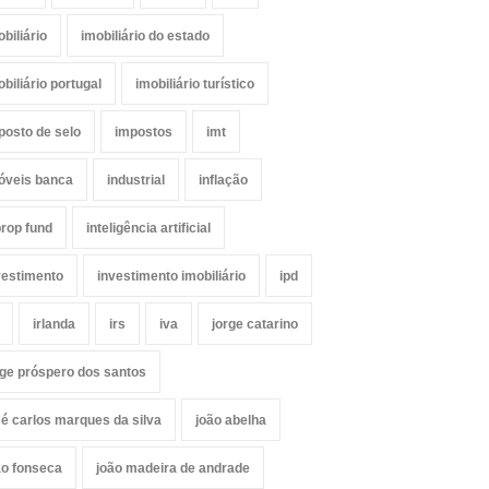
obiliário
imobiliário do estado
obiliário portugal
imobiliário turístico
posto de selo
impostos
imt
óveis banca
industrial
inflação
prop fund
inteligência artificial
vestimento
investimento imobiliário
ipd
irlanda
irs
iva
jorge catarino
rge próspero dos santos
sé carlos marques da silva
joão abelha
ão fonseca
joão madeira de andrade