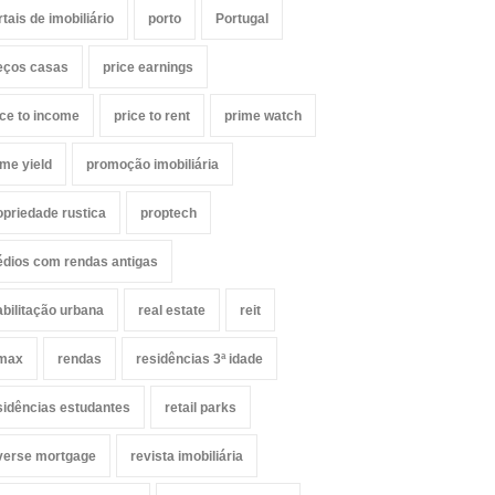
rtais de imobiliário
porto
Portugal
eços casas
price earnings
ice to income
price to rent
prime watch
ime yield
promoção imobiliária
opriedade rustica
proptech
édios com rendas antigas
abilitação urbana
real estate
reit
max
rendas
residências 3ª idade
sidências estudantes
retail parks
verse mortgage
revista imobiliária