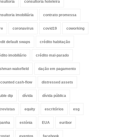
nsultoria
consultoria hoteleira
nsultoria imobiliária
contrato promessa
re
coronavirus
covid19
coworking
edit default swaps
crédito habitação
édito imobiliário
crédito mal-parado
shman wakefield
dação em pagamento
scounted cash-flow
distressed assets
uble dip
dívida
dívida pública
trevistas
equity
escritórios
esg
panha
estónia
EUA
euribor
rostat
eventos
facebook