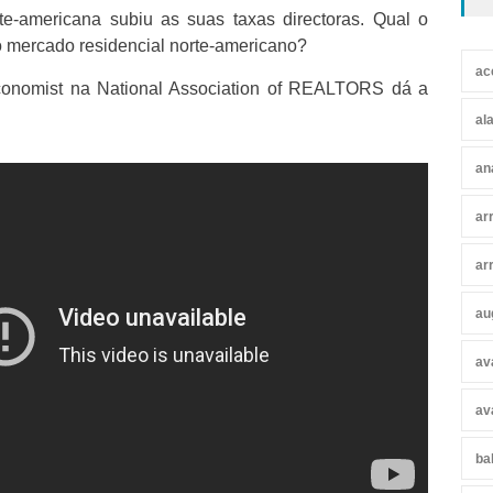
te-americana subiu as suas taxas directoras. Qual o
o mercado residencial norte-americano?
ac
conomist na National Association of REALTORS dá a
al
an
ar
ar
au
av
av
ba