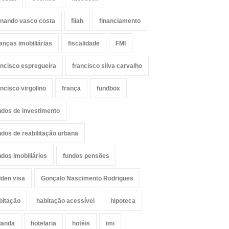
rnando vasco costa
fiiah
financiamento
nanças imobiliárias
fiscalidade
FMI
ancisco espregueira
francisco silva carvalho
ancisco virgolino
frança
fundbox
ndos de investimento
ndos de reabilitação urbana
ndos imobiliários
fundos pensões
lden visa
Gonçalo Nascimento Rodrigues
bitação
habitação acessível
hipoteca
landa
hotelaria
hotéis
imi