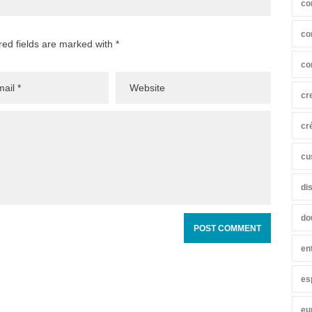
co
co
red fields are marked with *
co
cr
cr
cu
di
do
en
es
eu