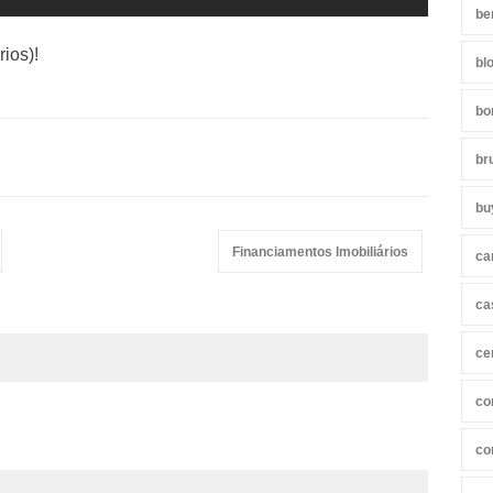
be
ios)!
bl
bo
br
bu
Financiamentos Imobiliários
ca
ca
ce
co
co