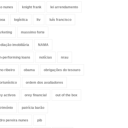
ão nunes
knight frank
lei arrendamento
sboa
logística
ltv
luís francisco
rketing
massimo forte
diação imobiliária
NAMA
n-performing loans
notícias
nrau
no ribeiro
obama
obrigações do tesouro
ortunístico
ordem dos avaliadores
ey activos
orey financial
out of the box
trimónio
patrícia barão
dro pereira nunes
pib