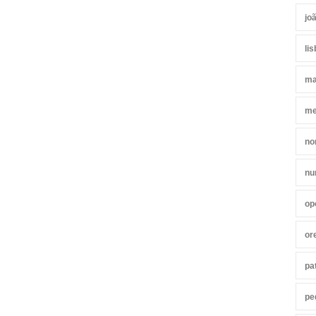
jo
li
ma
me
no
nu
op
or
pa
pe