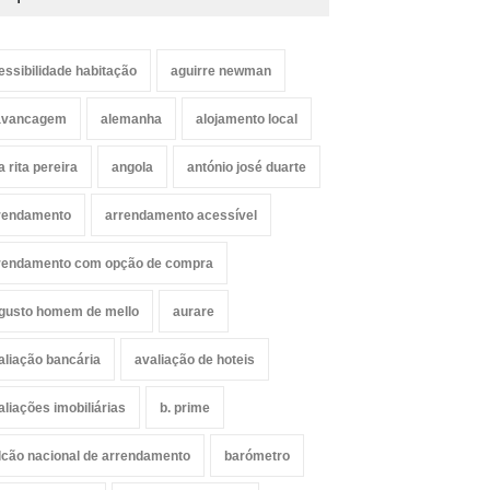
essibilidade habitação
aguirre newman
avancagem
alemanha
alojamento local
a rita pereira
angola
antónio josé duarte
rendamento
arrendamento acessível
rendamento com opção de compra
gusto homem de mello
aurare
aliação bancária
avaliação de hoteis
aliações imobiliárias
b. prime
lcão nacional de arrendamento
barómetro