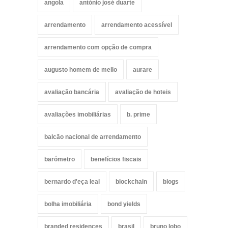
angola
antónio josé duarte
arrendamento
arrendamento acessível
arrendamento com opção de compra
augusto homem de mello
aurare
avaliação bancária
avaliação de hoteis
avaliações imobiliárias
b. prime
balcão nacional de arrendamento
barómetro
benefícios fiscais
bernardo d'eça leal
blockchain
blogs
bolha imobiliária
bond yields
branded residences
brasil
bruno lobo