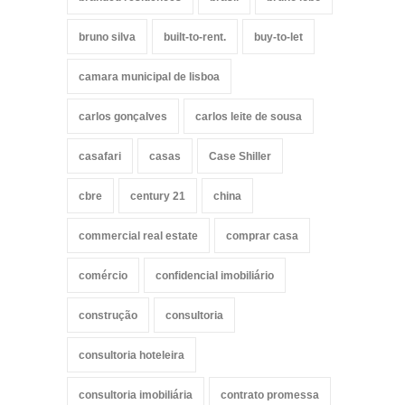
bruno silva
built-to-rent.
buy-to-let
camara municipal de lisboa
carlos gonçalves
carlos leite de sousa
casafari
casas
Case Shiller
cbre
century 21
china
commercial real estate
comprar casa
comércio
confidencial imobiliário
construção
consultoria
consultoria hoteleira
consultoria imobiliária
contrato promessa