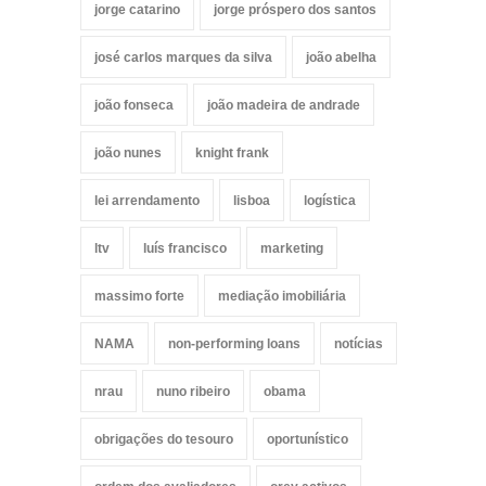
jorge catarino
jorge próspero dos santos
josé carlos marques da silva
joão abelha
joão fonseca
joão madeira de andrade
joão nunes
knight frank
lei arrendamento
lisboa
logística
ltv
luís francisco
marketing
massimo forte
mediação imobiliária
NAMA
non-performing loans
notícias
nrau
nuno ribeiro
obama
obrigações do tesouro
oportunístico