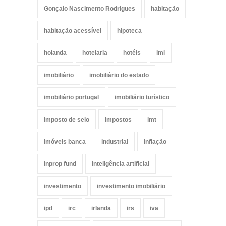
Gonçalo Nascimento Rodrigues
habitação
habitação acessível
hipoteca
holanda
hotelaria
hotéis
imi
imobiliário
imobiliário do estado
imobiliário portugal
imobiliário turístico
imposto de selo
impostos
imt
imóveis banca
industrial
inflação
inprop fund
inteligência artificial
investimento
investimento imobiliário
ipd
irc
irlanda
irs
iva