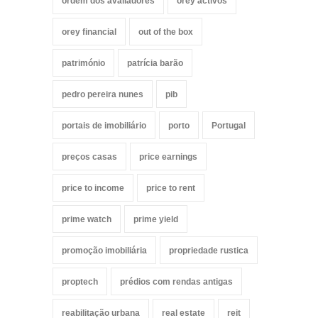
ordem dos avaliadores
orey activos
orey financial
out of the box
património
patrícia barão
pedro pereira nunes
pib
portais de imobiliário
porto
Portugal
preços casas
price earnings
price to income
price to rent
prime watch
prime yield
promoção imobiliária
propriedade rustica
proptech
prédios com rendas antigas
reabilitação urbana
real estate
reit