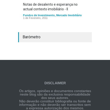
Notas de desalento e esperança no
actual contexto imobiliário - II
Fundos de Investimento
,
Mercado Imobiliário
1 de Fevereiro, 2011
Barómetro
DISCLAIMER
Os artigos, opiniões e documentos constantes
neste blog são da exclusiva responsabilidade
dos seus autores.
Não deverão constituir bibliografia ou fonte de
informação e não deverão ser transcritos sem
a expressa autorização dos mesmos.