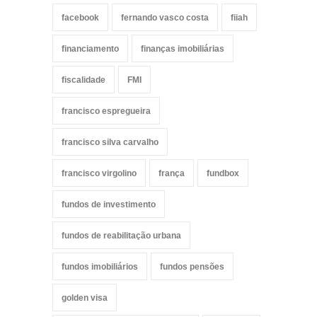
facebook
fernando vasco costa
fiiah
financiamento
finanças imobiliárias
fiscalidade
FMI
francisco espregueira
francisco silva carvalho
francisco virgolino
frança
fundbox
fundos de investimento
fundos de reabilitação urbana
fundos imobiliários
fundos pensões
golden visa