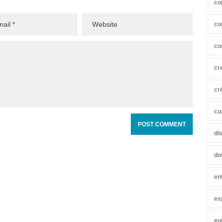
co
co
co
cr
cr
cu
di
do
en
es
eu