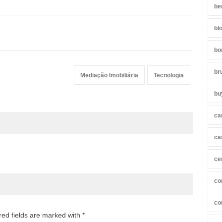
be
bl
bo
br
Mediação Imobiliária
Tecnologia
bu
ca
ca
ce
co
co
red fields are marked with *