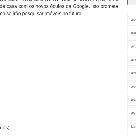
 de casa com os novos óculos da Google. Isto promete
mo se irão pesquisar imóveis no futuro.
ac
al
an
ar
ar
au
av
av
ba
ios)!