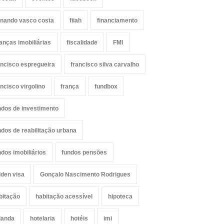
rnando vasco costa
fiiah
financiamento
nanças imobiliárias
fiscalidade
FMI
ancisco espregueira
francisco silva carvalho
ancisco virgolino
frança
fundbox
ndos de investimento
ndos de reabilitação urbana
ndos imobiliários
fundos pensões
lden visa
Gonçalo Nascimento Rodrigues
bitação
habitação acessível
hipoteca
landa
hotelaria
hotéis
imi