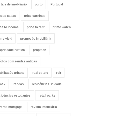
rtais de imobiliário
porto
Portugal
eços casas
price earnings
ice to income
price to rent
prime watch
ime yield
promoção imobiliária
opriedade rustica
proptech
édios com rendas antigas
abilitação urbana
real estate
reit
max
rendas
residências 3ª idade
sidências estudantes
retail parks
verse mortgage
revista imobiliária