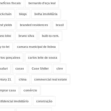
nefícios fiscais
bernardo d'eça leal
ockchain
blogs
bolha imobiliária
nd yields
branded residences
brasil
uno lobo
bruno silva
built-to-rent.
y-to-let
camara municipal de lisboa
rlos gonçalves
carlos leite de sousa
safari
casas
Case Shiller
cbre
ntury 21
china
commercial real estate
mprar casa
comércio
nfidencial imobiliário
construção