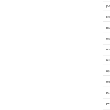
jo
li
ma
me
no
nu
op
or
pa
pe