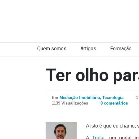
Quem somos
Artigos
Formação
Ter olho pa
Em
Mediação Imobiliária
,
Tecnologia
1
1139 Visualizações
0 comentários
A isto é que eu chamo, v
A
Trulia
, um portal i