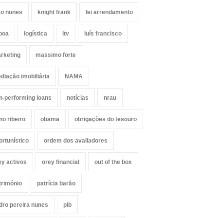
ão nunes
knight frank
lei arrendamento
sboa
logística
ltv
luís francisco
rketing
massimo forte
diação imobiliária
NAMA
n-performing loans
notícias
nrau
no ribeiro
obama
obrigações do tesouro
ortunístico
ordem dos avaliadores
ey activos
orey financial
out of the box
trimónio
patrícia barão
dro pereira nunes
pib