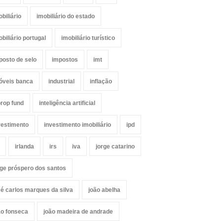
obiliário
imobiliário do estado
obiliário portugal
imobiliário turístico
posto de selo
impostos
imt
óveis banca
industrial
inflação
prop fund
inteligência artificial
vestimento
investimento imobiliário
ipd
irlanda
irs
iva
jorge catarino
rge próspero dos santos
sé carlos marques da silva
joão abelha
ão fonseca
joão madeira de andrade