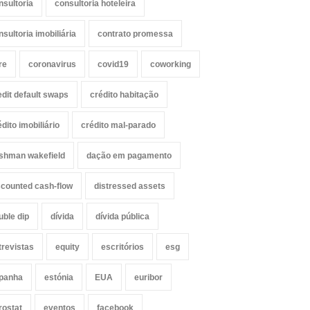
nsultoria
consultoria hoteleira
nsultoria imobiliária
contrato promessa
re
coronavirus
covid19
coworking
edit default swaps
crédito habitação
édito imobiliário
crédito mal-parado
shman wakefield
dação em pagamento
scounted cash-flow
distressed assets
uble dip
dívida
dívida pública
trevistas
equity
escritórios
esg
panha
estónia
EUA
euribor
rostat
eventos
facebook