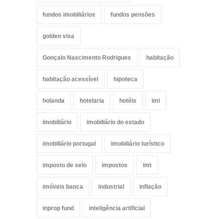
fundos imobiliários
fundos pensões
golden visa
Gonçalo Nascimento Rodrigues
habitação
habitação acessível
hipoteca
holanda
hotelaria
hotéis
imi
imobiliário
imobiliário do estado
imobiliário portugal
imobiliário turístico
imposto de selo
impostos
imt
imóveis banca
industrial
inflação
inprop fund
inteligência artificial