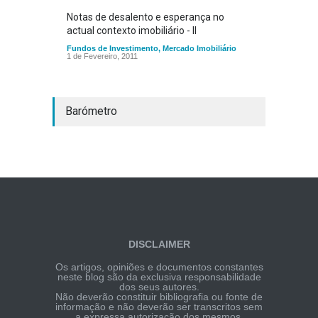
Notas de desalento e esperança no
actual contexto imobiliário - II
Fundos de Investimento
,
Mercado Imobiliário
1 de Fevereiro, 2011
Barómetro
DISCLAIMER
Os artigos, opiniões e documentos constantes
neste blog são da exclusiva responsabilidade
dos seus autores.
Não deverão constituir bibliografia ou fonte de
informação e não deverão ser transcritos sem
a expressa autorização dos mesmos.