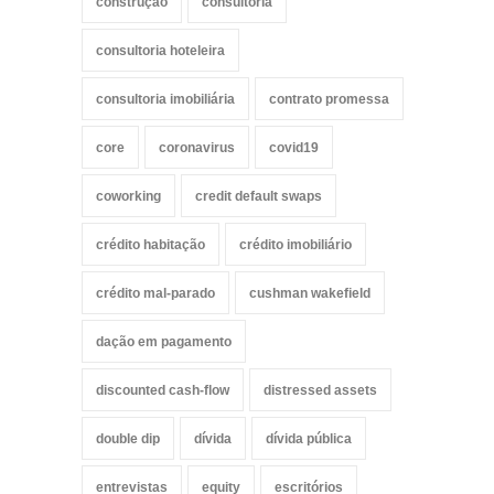
construção
consultoria
consultoria hoteleira
consultoria imobiliária
contrato promessa
core
coronavirus
covid19
coworking
credit default swaps
crédito habitação
crédito imobiliário
crédito mal-parado
cushman wakefield
dação em pagamento
discounted cash-flow
distressed assets
double dip
dívida
dívida pública
entrevistas
equity
escritórios