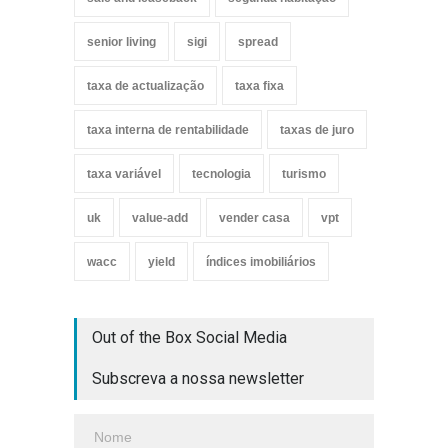
senior living
sigi
spread
taxa de actualização
taxa fixa
taxa interna de rentabilidade
taxas de juro
taxa variável
tecnologia
turismo
uk
value-add
vender casa
vpt
wacc
yield
índices imobiliários
Out of the Box Social Media
Subscreva a nossa newsletter