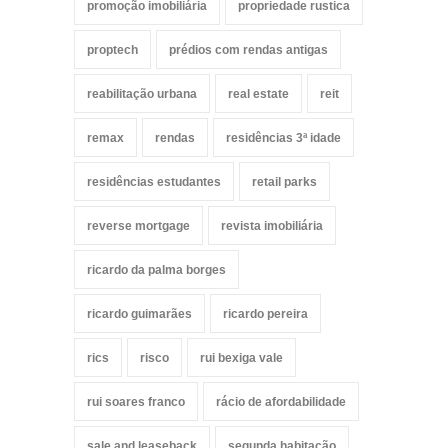
promoção imobiliária
propriedade rustica
proptech
prédios com rendas antigas
reabilitação urbana
real estate
reit
remax
rendas
residências 3ª idade
residências estudantes
retail parks
reverse mortgage
revista imobiliária
ricardo da palma borges
ricardo guimarães
ricardo pereira
rics
risco
rui bexiga vale
rui soares franco
rácio de afordabilidade
sale and leaseback
segunda habitação