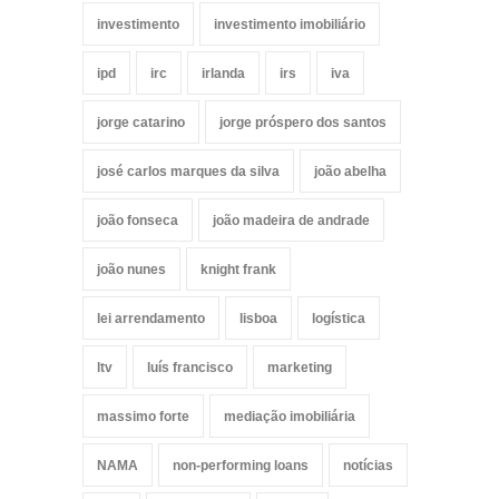
investimento
investimento imobiliário
ipd
irc
irlanda
irs
iva
jorge catarino
jorge próspero dos santos
josé carlos marques da silva
joão abelha
joão fonseca
joão madeira de andrade
joão nunes
knight frank
lei arrendamento
lisboa
logística
ltv
luís francisco
marketing
massimo forte
mediação imobiliária
NAMA
non-performing loans
notícias