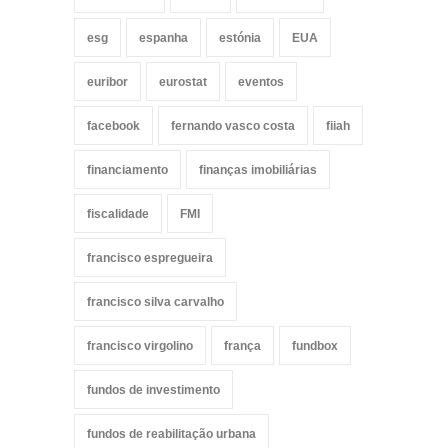
esg
espanha
estónia
EUA
euribor
eurostat
eventos
facebook
fernando vasco costa
fiiah
financiamento
finanças imobiliárias
fiscalidade
FMI
francisco espregueira
francisco silva carvalho
francisco virgolino
frança
fundbox
fundos de investimento
fundos de reabilitação urbana