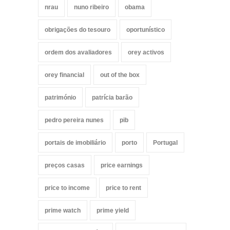
nrau
nuno ribeiro
obama
obrigações do tesouro
oportunístico
ordem dos avaliadores
orey activos
orey financial
out of the box
património
patrícia barão
pedro pereira nunes
pib
portais de imobiliário
porto
Portugal
preços casas
price earnings
price to income
price to rent
prime watch
prime yield