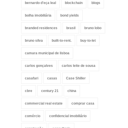
bernardo d'eça leal
blockchain
blogs
bolha imobiliária
bond yields
branded residences
brasil
bruno lobo
bruno silva
built-to-rent.
buy-to-let
camara municipal de lisboa
carlos gonçalves
carlos leite de sousa
casafari
casas
Case Shiller
cbre
century 21
china
commercial real estate
comprar casa
comércio
confidencial imobiliário