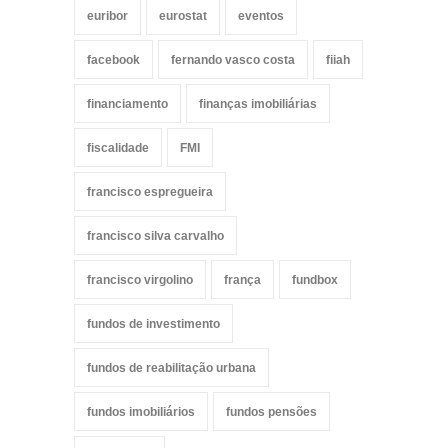
euribor
eurostat
eventos
facebook
fernando vasco costa
fiiah
financiamento
finanças imobiliárias
fiscalidade
FMI
francisco espregueira
francisco silva carvalho
francisco virgolino
frança
fundbox
fundos de investimento
fundos de reabilitação urbana
fundos imobiliários
fundos pensões