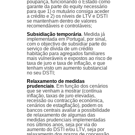
poupança, funcionando o Estado como
garante da parte do equity necessário
para que 1) o mutuário consiga aceder
a crédito e 2) os níveis de LTV e DSTI
se mantenham dentro de valores
recomendáveis e controláveis;
Subsidiação temporária
. Medida já
implementada em Portugal, por sinal,
com o objectivo de subsidiar parte do
serviço de dívida de um crédito
habitação para agregados familiares
mais vulneráveis e expostos ao risco de
taxa de juro e taxa de inflação, e que
tenham visto um aumento substancial
no seu DSTI;
Relaxamento de medidas
prudenciais
. Em função dos cenários
que se venham a mostrar (contínua
inflação, taxas de juro elevadas,
recessão ou contracção económica,
cenários de estagflação), podem os
bancos centrais avaliar a possibilidade
de relaxamento de algumas das
medidas prudenciais implementadas
nos últimos anos, seja por via do
aumento do DSTI e/ou LTV, seja por
relaxamento dos prazos de concessão