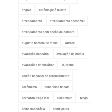
angola
antónio josé duarte
arrendamento
arrendamento acessível
arrendamento com opção de compra
augusto homem de mello
aurare
avaliação bancária
avaliação de hoteis
avaliações imobiliárias
b. prime
balcão nacional de arrendamento
barómetro
benefícios fiscais
bernardo d'eça leal
blockchain
blogs
bolha imobiliária
bond yields