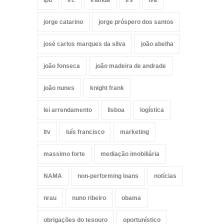
jorge catarino
jorge próspero dos santos
josé carlos marques da silva
joão abelha
joão fonseca
joão madeira de andrade
joão nunes
knight frank
lei arrendamento
lisboa
logística
ltv
luís francisco
marketing
massimo forte
mediação imobiliária
NAMA
non-performing loans
notícias
nrau
nuno ribeiro
obama
obrigações do tesouro
oportunístico