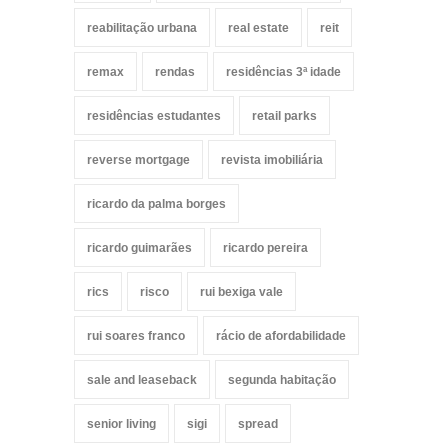
reabilitação urbana
real estate
reit
remax
rendas
residências 3ª idade
residências estudantes
retail parks
reverse mortgage
revista imobiliária
ricardo da palma borges
ricardo guimarães
ricardo pereira
rics
risco
rui bexiga vale
rui soares franco
rácio de afordabilidade
sale and leaseback
segunda habitação
senior living
sigi
spread