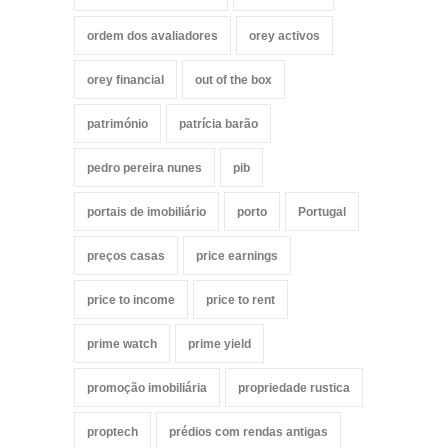
ordem dos avaliadores
orey activos
orey financial
out of the box
património
patrícia barão
pedro pereira nunes
pib
portais de imobiliário
porto
Portugal
preços casas
price earnings
price to income
price to rent
prime watch
prime yield
promoção imobiliária
propriedade rustica
proptech
prédios com rendas antigas