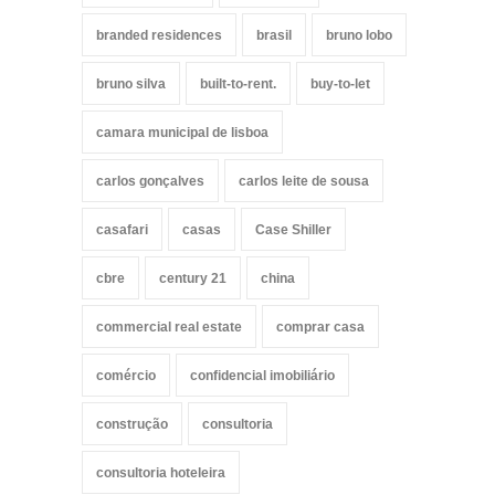
branded residences
brasil
bruno lobo
bruno silva
built-to-rent.
buy-to-let
camara municipal de lisboa
carlos gonçalves
carlos leite de sousa
casafari
casas
Case Shiller
cbre
century 21
china
commercial real estate
comprar casa
comércio
confidencial imobiliário
construção
consultoria
consultoria hoteleira