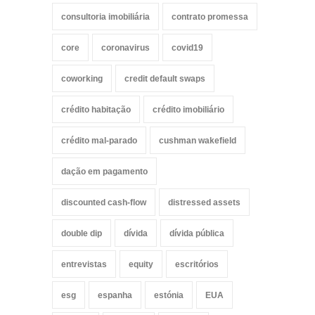
consultoria imobiliária
contrato promessa
core
coronavirus
covid19
coworking
credit default swaps
crédito habitação
crédito imobiliário
crédito mal-parado
cushman wakefield
dação em pagamento
discounted cash-flow
distressed assets
double dip
dívida
dívida pública
entrevistas
equity
escritórios
esg
espanha
estónia
EUA