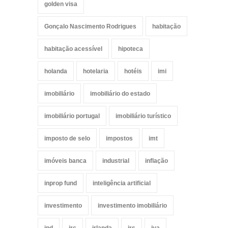
golden visa
Gonçalo Nascimento Rodrigues
habitação
habitação acessível
hipoteca
holanda
hotelaria
hotéis
imi
imobiliário
imobiliário do estado
imobiliário portugal
imobiliário turístico
imposto de selo
impostos
imt
imóveis banca
industrial
inflação
inprop fund
inteligência artificial
investimento
investimento imobiliário
ipd
irc
irlanda
irs
iva