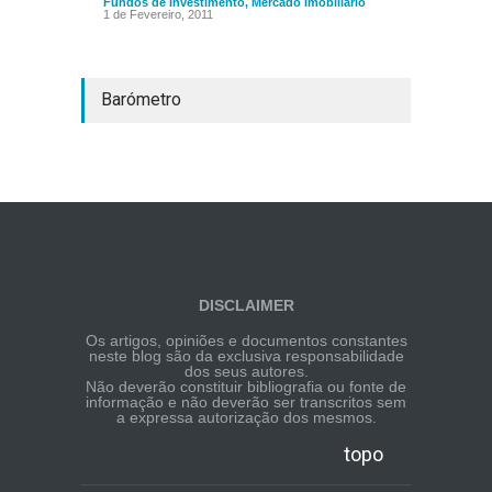
Fundos de Investimento
,
Mercado Imobiliário
1 de Fevereiro, 2011
Barómetro
DISCLAIMER
Os artigos, opiniões e documentos constantes
neste blog são da exclusiva responsabilidade
dos seus autores.
Não deverão constituir bibliografia ou fonte de
informação e não deverão ser transcritos sem
a expressa autorização dos mesmos.
topo