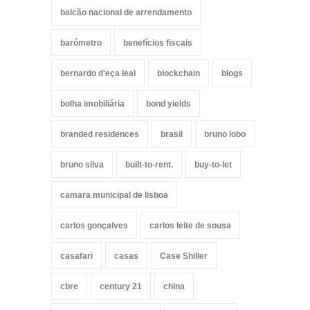
balcão nacional de arrendamento
barómetro
benefícios fiscais
bernardo d'eça leal
blockchain
blogs
bolha imobiliária
bond yields
branded residences
brasil
bruno lobo
bruno silva
built-to-rent.
buy-to-let
camara municipal de lisboa
carlos gonçalves
carlos leite de sousa
casafari
casas
Case Shiller
cbre
century 21
china