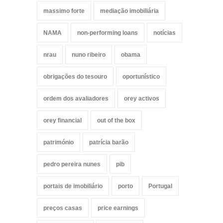
massimo forte
mediação imobiliária
NAMA
non-performing loans
notícias
nrau
nuno ribeiro
obama
obrigações do tesouro
oportunístico
ordem dos avaliadores
orey activos
orey financial
out of the box
património
patrícia barão
pedro pereira nunes
pib
portais de imobiliário
porto
Portugal
preços casas
price earnings