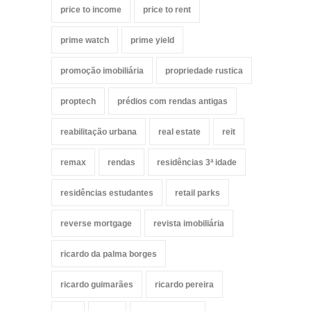
price to income
price to rent
prime watch
prime yield
promoção imobiliária
propriedade rustica
proptech
prédios com rendas antigas
reabilitação urbana
real estate
reit
remax
rendas
residências 3ª idade
residências estudantes
retail parks
reverse mortgage
revista imobiliária
ricardo da palma borges
ricardo guimarães
ricardo pereira