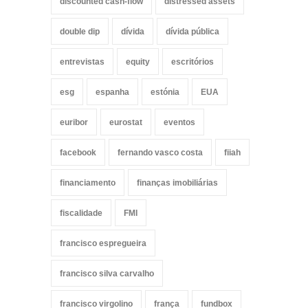
discounted cash-flow
distressed assets
double dip
dívida
dívida pública
entrevistas
equity
escritórios
esg
espanha
estónia
EUA
euribor
eurostat
eventos
facebook
fernando vasco costa
fiiah
financiamento
finanças imobiliárias
fiscalidade
FMI
francisco espregueira
francisco silva carvalho
francisco virgolino
frança
fundbox