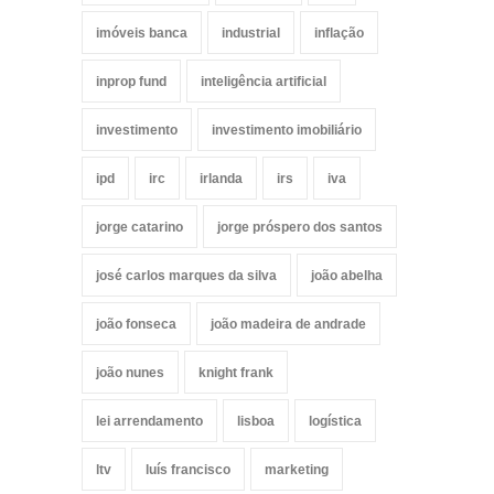
imóveis banca
industrial
inflação
inprop fund
inteligência artificial
investimento
investimento imobiliário
ipd
irc
irlanda
irs
iva
jorge catarino
jorge próspero dos santos
josé carlos marques da silva
joão abelha
joão fonseca
joão madeira de andrade
joão nunes
knight frank
lei arrendamento
lisboa
logística
ltv
luís francisco
marketing