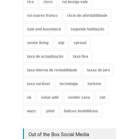
rics
risco
rui bexiga vale
rui soares franco
rácio de afordabilidade
sale and leaseback
segunda habitação
senior living
sigi
spread
taxa de actualização
taxa fixa
taxa interna de rentabilidade
taxas de juro
taxa variável
tecnologia
turismo
uk
value-add
vender casa
vpt
wacc
yield
índices imobiliários
Out of the Box Social Media