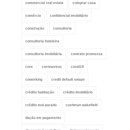
commercial real estate
comprar casa
comércio
confidencial imobiliário
construção
consultoria
consultoria hoteleira
consultoria imobiliária
contrato promessa
core
coronavirus
covid19
coworking
credit default swaps
crédito habitação
crédito imobiliário
crédito mal-parado
cushman wakefield
dação em pagamento