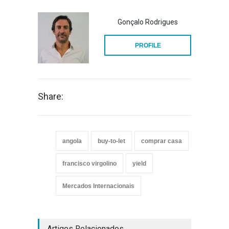
Gonçalo Rodrigues
PROFILE
Share:
angola
buy-to-let
comprar casa
francisco virgolino
yield
Mercados Internacionais
Artigos Relacionados