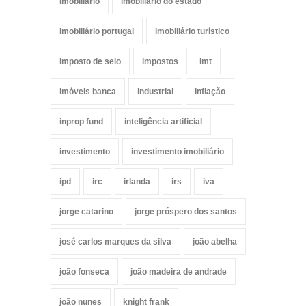
imobiliário
imobiliário do estado
imobiliário portugal
imobiliário turístico
imposto de selo
impostos
imt
imóveis banca
industrial
inflação
inprop fund
inteligência artificial
investimento
investimento imobiliário
ipd
irc
irlanda
irs
iva
jorge catarino
jorge próspero dos santos
josé carlos marques da silva
joão abelha
joão fonseca
joão madeira de andrade
joão nunes
knight frank