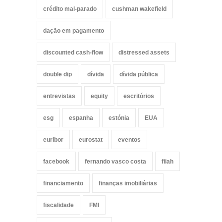
crédito mal-parado
cushman wakefield
dação em pagamento
discounted cash-flow
distressed assets
double dip
dívida
dívida pública
entrevistas
equity
escritórios
esg
espanha
estónia
EUA
euribor
eurostat
eventos
facebook
fernando vasco costa
fiiah
financiamento
finanças imobiliárias
fiscalidade
FMI