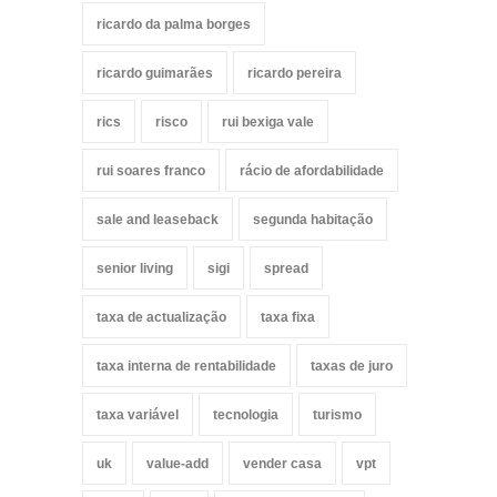
ricardo da palma borges
ricardo guimarães
ricardo pereira
rics
risco
rui bexiga vale
rui soares franco
rácio de afordabilidade
sale and leaseback
segunda habitação
senior living
sigi
spread
taxa de actualização
taxa fixa
taxa interna de rentabilidade
taxas de juro
taxa variável
tecnologia
turismo
uk
value-add
vender casa
vpt