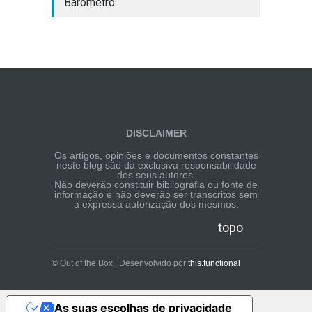
Barómetro
DISCLAIMER
Os artigos, opiniões e documentos constantes
neste blog são da exclusiva responsabilidade
dos seus autores.
Não deverão constituir bibliografia ou fonte de
informação e não deverão ser transcritos sem
a expressa autorização dos mesmos.
topo
© Out of the Box | Desenvolvido por
this.functional
As suas escolhas de privacidade