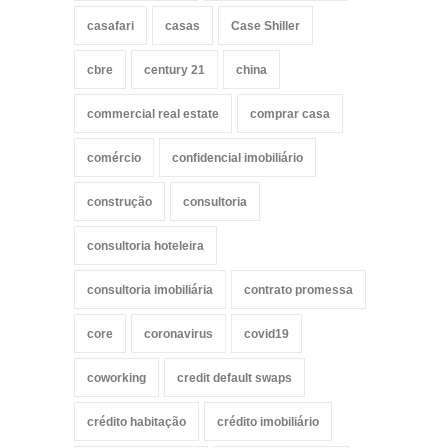
casafari
casas
Case Shiller
cbre
century 21
china
commercial real estate
comprar casa
comércio
confidencial imobiliário
construção
consultoria
consultoria hoteleira
consultoria imobiliária
contrato promessa
core
coronavirus
covid19
coworking
credit default swaps
crédito habitação
crédito imobiliário