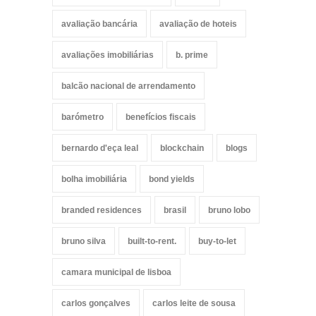
avaliação bancária
avaliação de hoteis
avaliações imobiliárias
b. prime
balcão nacional de arrendamento
barómetro
benefícios fiscais
bernardo d'eça leal
blockchain
blogs
bolha imobiliária
bond yields
branded residences
brasil
bruno lobo
bruno silva
built-to-rent.
buy-to-let
camara municipal de lisboa
carlos gonçalves
carlos leite de sousa