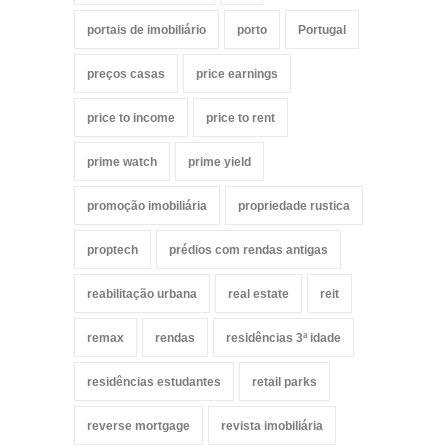
portais de imobiliário
porto
Portugal
preços casas
price earnings
price to income
price to rent
prime watch
prime yield
promoção imobiliária
propriedade rustica
proptech
prédios com rendas antigas
reabilitação urbana
real estate
reit
remax
rendas
residências 3ª idade
residências estudantes
retail parks
reverse mortgage
revista imobiliária