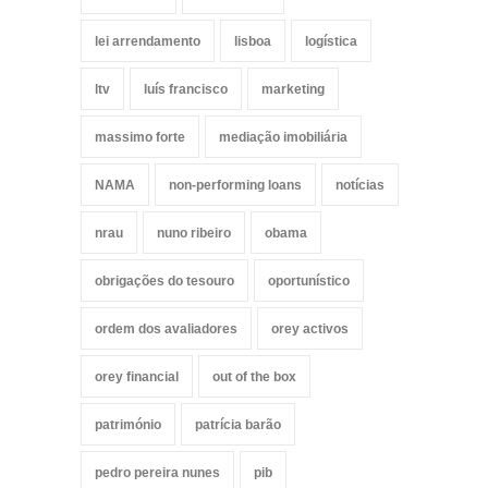
lei arrendamento
lisboa
logística
ltv
luís francisco
marketing
massimo forte
mediação imobiliária
NAMA
non-performing loans
notícias
nrau
nuno ribeiro
obama
obrigações do tesouro
oportunístico
ordem dos avaliadores
orey activos
orey financial
out of the box
património
patrícia barão
pedro pereira nunes
pib