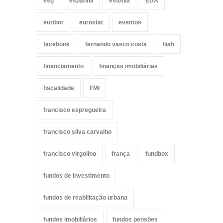
esg
espanha
estónia
EUA
euribor
eurostat
eventos
facebook
fernando vasco costa
fiiah
financiamento
finanças imobiliárias
fiscalidade
FMI
francisco espregueira
francisco silva carvalho
francisco virgolino
frança
fundbox
fundos de investimento
fundos de reabilitação urbana
fundos imobiliários
fundos pensões