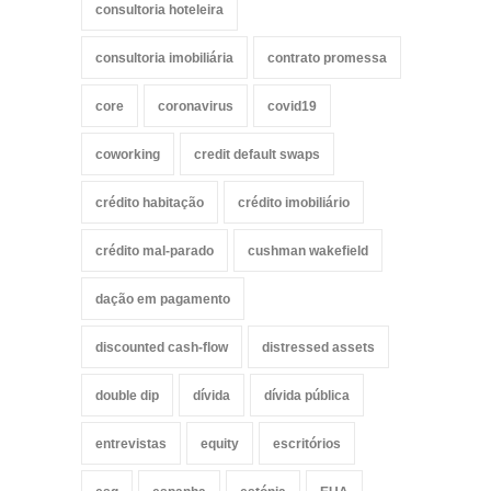
consultoria hoteleira
consultoria imobiliária
contrato promessa
core
coronavirus
covid19
coworking
credit default swaps
crédito habitação
crédito imobiliário
crédito mal-parado
cushman wakefield
dação em pagamento
discounted cash-flow
distressed assets
double dip
dívida
dívida pública
entrevistas
equity
escritórios