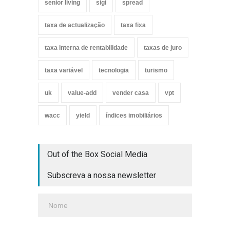
senior living
sigi
spread
taxa de actualização
taxa fixa
taxa interna de rentabilidade
taxas de juro
taxa variável
tecnologia
turismo
uk
value-add
vender casa
vpt
wacc
yield
índices imobiliários
Out of the Box Social Media
Subscreva a nossa newsletter