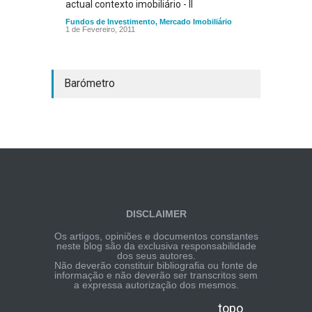
actual contexto imobiliário - II
Fundos de Investimento
,
Mercado Imobiliário
1 de Fevereiro, 2011
Barómetro
DISCLAIMER
Os artigos, opiniões e documentos constantes
neste blog são da exclusiva responsabilidade
dos seus autores.
Não deverão constituir bibliografia ou fonte de
informação e não deverão ser transcritos sem
a expressa autorização dos mesmos.
topo