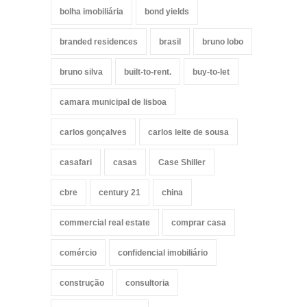
bolha imobiliária
bond yields
branded residences
brasil
bruno lobo
bruno silva
built-to-rent.
buy-to-let
camara municipal de lisboa
carlos gonçalves
carlos leite de sousa
casafari
casas
Case Shiller
cbre
century 21
china
commercial real estate
comprar casa
comércio
confidencial imobiliário
construção
consultoria