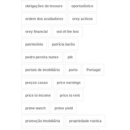
obrigações do tesouro
oportunístico
ordem dos avaliadores
orey activos
orey financial
out of the box
património
patrícia barão
pedro pereira nunes
pib
portais de imobiliário
porto
Portugal
preços casas
price earnings
price to income
price to rent
prime watch
prime yield
promoção imobiliária
propriedade rustica