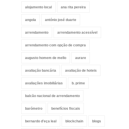
alojamento local
ana rita pereira
angola
antónio josé duarte
arrendamento
arrendamento acessível
arrendamento com opção de compra
augusto homem de mello
aurare
avaliação bancária
avaliação de hoteis
avaliações imobiliárias
b. prime
balcão nacional de arrendamento
barómetro
benefícios fiscais
bernardo d'eça leal
blockchain
blogs