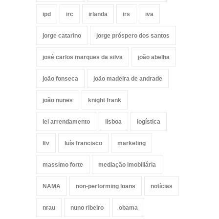
ipd
irc
irlanda
irs
iva
jorge catarino
jorge próspero dos santos
josé carlos marques da silva
joão abelha
joão fonseca
joão madeira de andrade
joão nunes
knight frank
lei arrendamento
lisboa
logística
ltv
luís francisco
marketing
massimo forte
mediação imobiliária
NAMA
non-performing loans
notícias
nrau
nuno ribeiro
obama