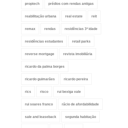
proptech
prédios com rendas antigas
reabilitação urbana
real estate
reit
remax
rendas
residências 3ª idade
residências estudantes
retail parks
reverse mortgage
revista imobiliária
ricardo da palma borges
ricardo guimarães
ricardo pereira
rics
risco
rui bexiga vale
rui soares franco
rácio de afordabilidade
sale and leaseback
segunda habitação