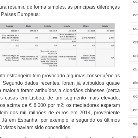
co
ra resumir, de forma simples, as principais diferenças
 Países Europeus:
co
co
cr
cr
cu
nto estrangeiro tem provocado algumas consequências
. Segundo dados recentes, foram já atribuídos quase
di
a maioria foram atribuídos a cidadãos chineses (cerca
do
as casas em Lisboa, de um segmento mais elevado,
os acima de € 6.000 por m2; os mediadores esperam
en
dem dos mil milhões de euros em 2014, proveniente
s. Já em Espanha, por exemplo, e segundo os últimos
es
0 vistos haviam sido concedidos.
eu