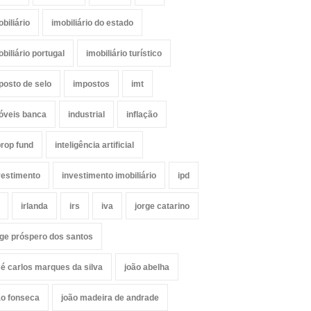
obiliário
imobiliário do estado
obiliário portugal
imobiliário turístico
posto de selo
impostos
imt
óveis banca
industrial
inflação
prop fund
inteligência artificial
vestimento
investimento imobiliário
ipd
irlanda
irs
iva
jorge catarino
rge próspero dos santos
sé carlos marques da silva
joão abelha
ão fonseca
joão madeira de andrade