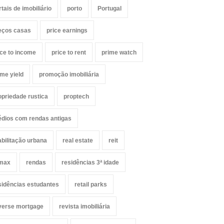
rtais de imobiliário
porto
Portugal
eços casas
price earnings
ice to income
price to rent
prime watch
ime yield
promoção imobiliária
opriedade rustica
proptech
édios com rendas antigas
abilitação urbana
real estate
reit
max
rendas
residências 3ª idade
sidências estudantes
retail parks
verse mortgage
revista imobiliária