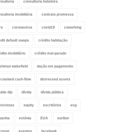
nsultoria
consultoria hoteleira
nsultoria imobiliária
contrato promessa
re
coronavirus
covid19
coworking
edit default swaps
crédito habitação
édito imobiliário
crédito mal-parado
shman wakefield
dação em pagamento
scounted cash-flow
distressed assets
uble dip
dívida
dívida pública
trevistas
equity
escritórios
esg
panha
estónia
EUA
euribor
rostat
eventos
facebook