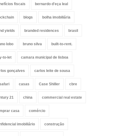
nefícios fiscais
bernardo d'eça leal
ockchain
blogs
bolha imobiliária
nd yields
branded residences
brasil
uno lobo
bruno silva
built-to-rent.
y-to-let
camara municipal de lisboa
rlos gonçalves
carlos leite de sousa
safari
casas
Case Shiller
cbre
ntury 21
china
commercial real estate
mprar casa
comércio
nfidencial imobiliário
construção