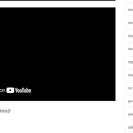
im
im
im
im
in
in
irc
jo
ios)!
jo
jo