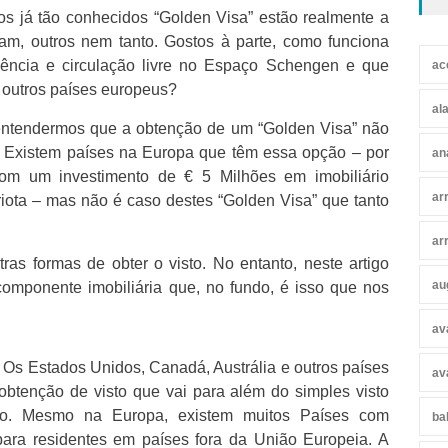
os já tão conhecidos “Golden Visa” estão realmente a
tam, outros nem tanto. Gostos à parte, como funciona
ência e circulação livre no Espaço Schengen e que
ac
 outros países europeus?
al
entendermos que a obtenção de um “Golden Visa” não
a. Existem países na Europa que têm essa opção – por
an
om um investimento de € 5 Milhões em imobiliário
ar
riota – mas não é caso destes “Golden Visa” que tanto
ar
ras formas de obter o visto. No entanto, neste artigo
au
omponente imobiliária que, no fundo, é isso que nos
av
Os Estados Unidos, Canadá, Austrália e outros países
av
obtenção de visto que vai para além do simples visto
alho. Mesmo na Europa, existem muitos Países com
ba
para residentes em países fora da União Europeia. A