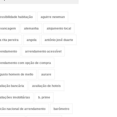
essibilidade habitação
aguirre newman
avancagem
alemanha
alojamento local
a rita pereira
angola
antónio josé duarte
rendamento
arrendamento acessível
rendamento com opção de compra
gusto homem de mello
aurare
aliação bancária
avaliação de hoteis
aliações imobiliárias
b. prime
lcão nacional de arrendamento
barómetro