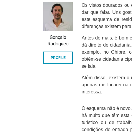
Os vistos dourados ou 
dar que falar. Uns gos
este esquema de resid
diferenças existem para
Gonçalo
Antes de mais, é bom 
Rodrigues
dá direito de cidadani
exemplo, no Chipre, c
PROFILE
obtém-se cidadania cip
se fala.
Além disso, existem out
apenas me focarei na c
interessa.
O esquema não é novo. 
há muito que têm esta 
turístico ou de trab
condições de entrada 