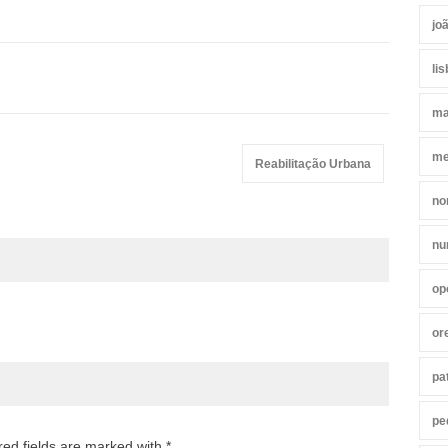
jo
li
ma
me
Reabilitação Urbana
no
nu
op
or
pa
pe
red fields are marked with *