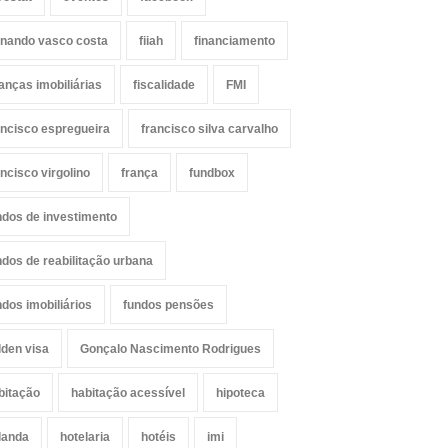
rnando vasco costa
fiiah
financiamento
nanças imobiliárias
fiscalidade
FMI
ancisco espregueira
francisco silva carvalho
ancisco virgolino
frança
fundbox
ndos de investimento
ndos de reabilitação urbana
ndos imobiliários
fundos pensões
lden visa
Gonçalo Nascimento Rodrigues
bitação
habitação acessível
hipoteca
landa
hotelaria
hotéis
imi