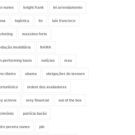
ão nunes
knight frank
lei arrendamento
sboa
logística
ltv
luís francisco
rketing
massimo forte
diação imobiliária
NAMA
n-performing loans
notícias
nrau
no ribeiro
obama
obrigações do tesouro
ortunístico
ordem dos avaliadores
ey activos
orey financial
out of the box
trimónio
patrícia barão
dro pereira nunes
pib