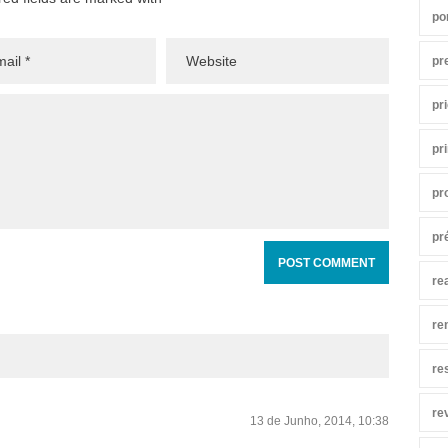
po
pr
pr
pr
pr
pr
re
re
re
re
13 de Junho, 2014, 10:38