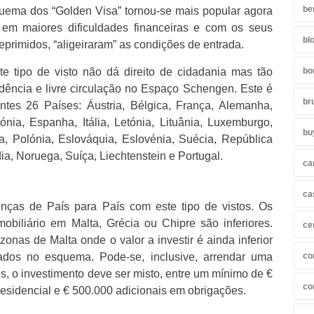
be
uema dos “Golden Visa” tornou-se mais popular agora
 em maiores dificuldades financeiras e com os seus
bl
eprimidos, “aligeiraram” as condições de entrada.
ste tipo de visto não dá direito de cidadania mas tão
bo
idência e livre circulação no Espaço Schengen. Este é
br
intes 26 Países: Áustria, Bélgica, França, Alemanha,
ónia, Espanha, Itália, Letónia, Lituânia, Luxemburgo,
bu
a, Polónia, Eslováquia, Eslovénia, Suécia, República
dia, Noruega, Suíça,
Liechtenstein
e Portugal.
ca
ca
enças de País para País com este tipo de vistos. Os
mobiliário em Malta, Grécia ou Chipre são inferiores.
ce
zonas de Malta onde o valor a investir é ainda inferior
dos no esquema. Pode-se, inclusive, arrendar uma
co
ês, o investimento deve ser misto, entre um mínimo de €
co
residencial e € 500.000 adicionais em obrigações.