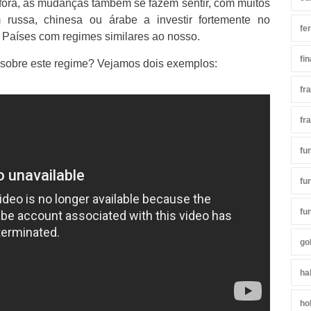
ora, as mudanças também se fazem sentir, com muitos
m russa, chinesa ou árabe a investir fortemente no
fe
 Países com regimes similares ao nosso.
fi
la sobre este regime? Vejamos dois exemplos:
fr
fr
fu
fu
fu
go
ha
ho