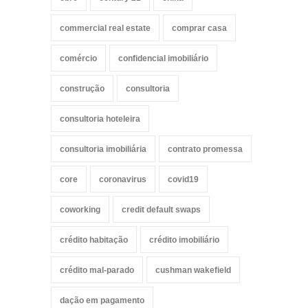
commercial real estate
comprar casa
comércio
confidencial imobiliário
construção
consultoria
consultoria hoteleira
consultoria imobiliária
contrato promessa
core
coronavirus
covid19
coworking
credit default swaps
crédito habitação
crédito imobiliário
crédito mal-parado
cushman wakefield
dação em pagamento