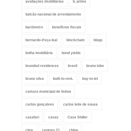
avaliações imobiliárias
b. prime
balcão nacional de arrendamento
barómetro
benefícios fiscais
bernardo d'eça leal
blockchain
blogs
bolha imobiliária
bond yields
branded residences
brasil
bruno lobo
bruno silva
built-to-rent.
buy-to-let
camara municipal de lisboa
carlos gonçalves
carlos leite de sousa
casafari
casas
Case Shiller
cbre
century 21
china