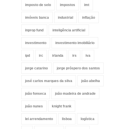
imposto de selo
impostos
imt
imóveis banca
industrial
inflação
inprop fund
inteligência artificial
investimento
investimento imobiliário
ipd
irc
irlanda
irs
iva
jorge catarino
jorge próspero dos santos
josé carlos marques da silva
joão abelha
joão fonseca
joão madeira de andrade
joão nunes
knight frank
lei arrendamento
lisboa
logística