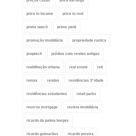
preços casas
price earnings
price to income
price to rent
prime watch
prime yield
promoção imobiliária
propriedade rustica
proptech
prédios com rendas antigas
reabilitação urbana
real estate
reit
remax
rendas
residências 3ª idade
residências estudantes
retail parks
reverse mortgage
revista imobiliária
ricardo da palma borges
ricardo guimarães
ricardo pereira