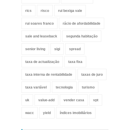
rics
risco
rui bexiga vale
rui soares franco
rácio de afordabilidade
sale and leaseback
segunda habitação
senior living
sigi
spread
taxa de actualização
taxa fixa
taxa interna de rentabilidade
taxas de juro
taxa variável
tecnologia
turismo
uk
value-add
vender casa
vpt
wacc
yield
índices imobiliários