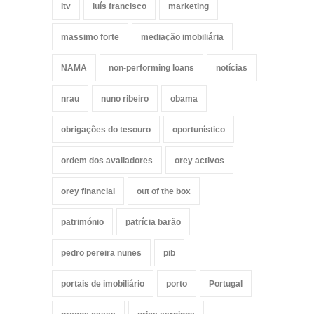
ltv
luís francisco
marketing
massimo forte
mediação imobiliária
NAMA
non-performing loans
notícias
nrau
nuno ribeiro
obama
obrigações do tesouro
oportunístico
ordem dos avaliadores
orey activos
orey financial
out of the box
património
patrícia barão
pedro pereira nunes
pib
portais de imobiliário
porto
Portugal