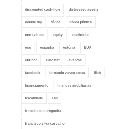
discounted cash-flow
distressed assets
double dip
dívida
dívida pública
entrevistas
equity
escritórios
esg
espanha
estónia
EUA
euribor
eurostat
eventos
facebook
fernando vasco costa
fiiah
financiamento
finanças imobiliárias
fiscalidade
FMI
francisco espregueira
francisco silva carvalho