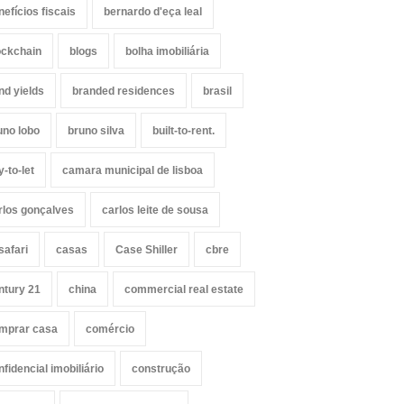
nefícios fiscais
bernardo d'eça leal
ockchain
blogs
bolha imobiliária
nd yields
branded residences
brasil
uno lobo
bruno silva
built-to-rent.
y-to-let
camara municipal de lisboa
rlos gonçalves
carlos leite de sousa
safari
casas
Case Shiller
cbre
ntury 21
china
commercial real estate
mprar casa
comércio
nfidencial imobiliário
construção