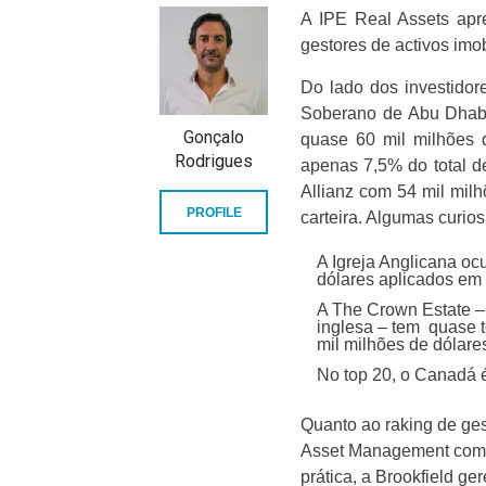
A IPE Real Assets apr
gestores de activos imo
Do lado dos investidor
Soberano de Abu Dhabi
Gonçalo
quase 60 mil milhões 
Rodrigues
apenas 7,5% do total d
Allianz com 54 mil mil
PROFILE
carteira. Algumas curios
A Igreja Anglicana oc
dólares aplicados em 
A The Crown Estate – 
inglesa – tem quase t
mil milhões de dólare
No top 20, o Canadá é
Quanto ao raking de ges
Asset Management com m
prática, a Brookfield g