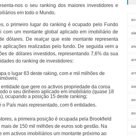
esenta-nos o seu ranking dos maiores investidores e
biliários em todo o Mundo.
ac
es, o primeiro lugar do ranking é ocupado pelo Fundo
 com um montante global aplicado em imobiliário de
al
de dólares. De realçar que este montante representa
e aplicações realizadas pelo fundo. De seguida vem a
an
hões de dólares investidos, representando 7,6% da sua
ar
idades do ranking de investidores:
upa o lugar 83 deste raking, com e mil milhões de
ar
imóveis;
entidade que gere os activos propriedade da coroa
au
odo o seu dinheiro aplicado em imobiliário (quase 18
s), ocupando a posição 15 deste ranking;
av
 o País mais representado, com 6 entidades.
av
tores, a primeira posição é ocupada pela Brookfield
ais de 150 mil milhões de euros sob gestão. Na
ba
ere em activos imobiliários um montante próximo ao