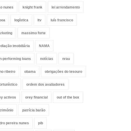
ão nunes
knight frank
lei arrendamento
sboa
logística
ltv
luís francisco
rketing
massimo forte
diação imobiliária
NAMA
n-performing loans
notícias
nrau
no ribeiro
obama
obrigações do tesouro
ortunístico
ordem dos avaliadores
ey activos
orey financial
out of the box
trimónio
patrícia barão
dro pereira nunes
pib