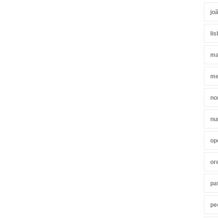
jo
li
ma
me
no
nu
op
or
pa
pe