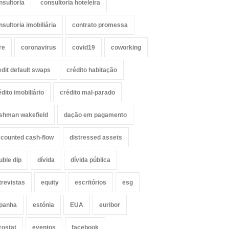
nsultoria
consultoria hoteleira
nsultoria imobiliária
contrato promessa
re
coronavirus
covid19
coworking
edit default swaps
crédito habitação
édito imobiliário
crédito mal-parado
shman wakefield
dação em pagamento
scounted cash-flow
distressed assets
uble dip
dívida
dívida pública
trevistas
equity
escritórios
esg
panha
estónia
EUA
euribor
rostat
eventos
facebook