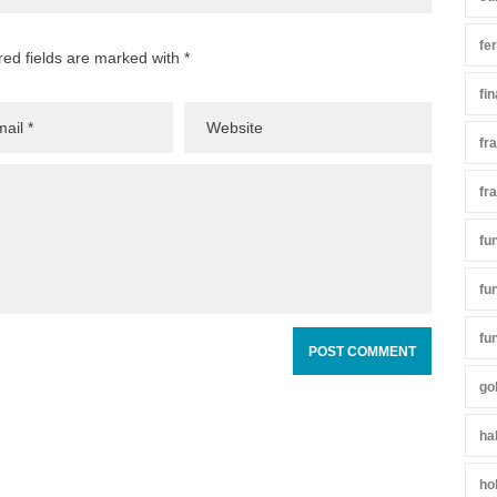
fe
red fields are marked with *
fi
fr
fr
fu
fu
fu
go
ha
ho