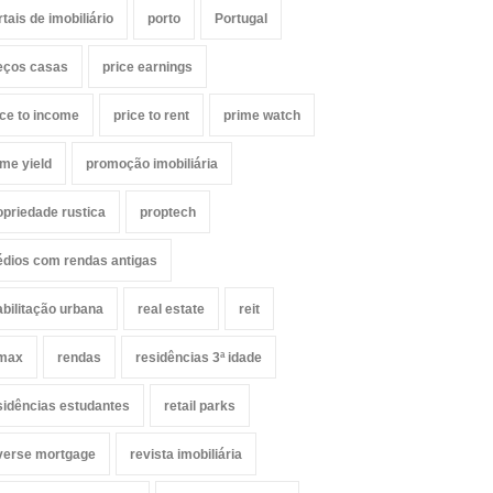
rtais de imobiliário
porto
Portugal
eços casas
price earnings
ice to income
price to rent
prime watch
ime yield
promoção imobiliária
opriedade rustica
proptech
édios com rendas antigas
abilitação urbana
real estate
reit
max
rendas
residências 3ª idade
sidências estudantes
retail parks
verse mortgage
revista imobiliária