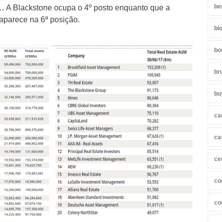
be
… A Blackstone ocupa o 4º posto enquanto que a
aparece na 6ª posição.
bl
bo
br
bu
ca
ca
ce
co
co