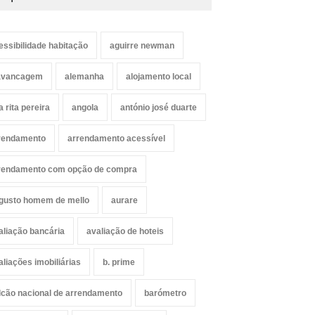
essibilidade habitação
aguirre newman
avancagem
alemanha
alojamento local
a rita pereira
angola
antónio josé duarte
rendamento
arrendamento acessível
rendamento com opção de compra
gusto homem de mello
aurare
aliação bancária
avaliação de hoteis
aliações imobiliárias
b. prime
lcão nacional de arrendamento
barómetro