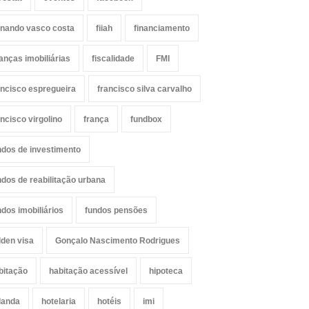
rnando vasco costa
fiiah
financiamento
nanças imobiliárias
fiscalidade
FMI
ancisco espregueira
francisco silva carvalho
ancisco virgolino
frança
fundbox
ndos de investimento
ndos de reabilitação urbana
ndos imobiliários
fundos pensões
lden visa
Gonçalo Nascimento Rodrigues
bitação
habitação acessível
hipoteca
landa
hotelaria
hotéis
imi