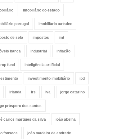
obiliário
imobiliário do estado
obiliário portugal
imobiliário turístico
posto de selo
impostos
imt
óveis banca
industrial
inflação
prop fund
inteligência artificial
vestimento
investimento imobiliário
ipd
irlanda
irs
iva
jorge catarino
rge próspero dos santos
sé carlos marques da silva
joão abelha
ão fonseca
joão madeira de andrade