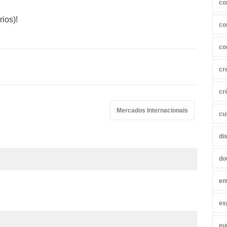
co
ios)!
co
co
cr
cr
Mercados Internacionais
cu
di
do
en
es
eu