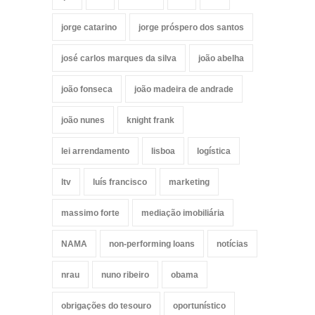
jorge catarino
jorge próspero dos santos
josé carlos marques da silva
joão abelha
joão fonseca
joão madeira de andrade
joão nunes
knight frank
lei arrendamento
lisboa
logística
ltv
luís francisco
marketing
massimo forte
mediação imobiliária
NAMA
non-performing loans
notícias
nrau
nuno ribeiro
obama
obrigações do tesouro
oportunístico