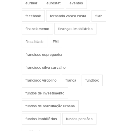
euribor
eurostat
eventos
facebook
fernando vasco costa
fiiah
financiamento
finanças imobiliárias
fiscalidade
FMI
francisco espregueira
francisco silva carvalho
francisco virgolino
frança
fundbox
fundos de investimento
fundos de reabilitação urbana
fundos imobiliários
fundos pensões