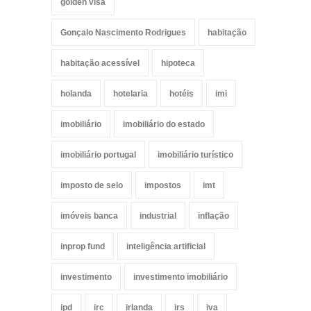
golden visa
Gonçalo Nascimento Rodrigues
habitação
habitação acessível
hipoteca
holanda
hotelaria
hotéis
imi
imobiliário
imobiliário do estado
imobiliário portugal
imobiliário turístico
imposto de selo
impostos
imt
imóveis banca
industrial
inflação
inprop fund
inteligência artificial
investimento
investimento imobiliário
ipd
irc
irlanda
irs
iva