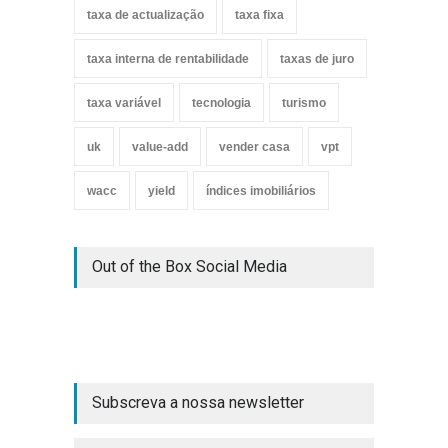
taxa de actualização
taxa fixa
taxa interna de rentabilidade
taxas de juro
taxa variável
tecnologia
turismo
uk
value-add
vender casa
vpt
wacc
yield
índices imobiliários
Out of the Box Social Media
Subscreva a nossa newsletter