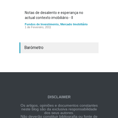
Notas de desalento e esperança no
actual contexto imobiliário - II
Fundos de Investimento
,
Mercado Imobiliário
1 de Fevereiro, 2011
Barómetro
DISCLAIMER
Os artigos, opiniões e documentos constantes
neste blog são da exclusiva responsabilidade
dos seus autores.
Não deverão constituir bibliografia ou fonte de