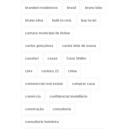
branded residences
brasil
bruno lobo
bruno silva
built-to-rent.
buy-to-let
camara municipal de lisboa
carlos gonçalves
carlos leite de sousa
casafari
casas
Case Shiller
cbre
century 21
china
commercial real estate
comprar casa
comércio
confidencial imobiliário
construção
consultoria
consultoria hoteleira