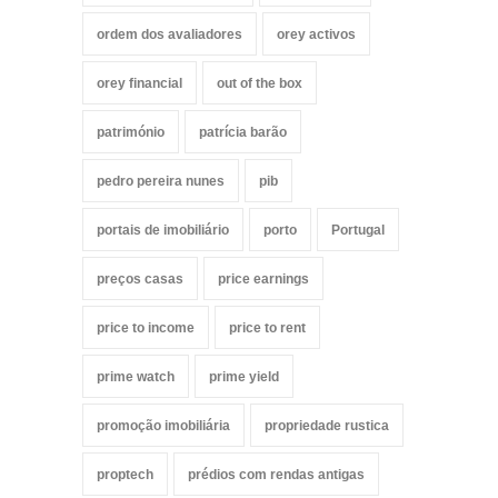
ordem dos avaliadores
orey activos
orey financial
out of the box
património
patrícia barão
pedro pereira nunes
pib
portais de imobiliário
porto
Portugal
preços casas
price earnings
price to income
price to rent
prime watch
prime yield
promoção imobiliária
propriedade rustica
proptech
prédios com rendas antigas