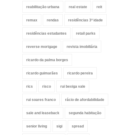
reabilitação urbana
real estate
reit
remax
rendas
residências 3ª idade
residências estudantes
retail parks
reverse mortgage
revista imobiliária
ricardo da palma borges
ricardo guimarães
ricardo pereira
rics
risco
rui bexiga vale
rui soares franco
rácio de afordabilidade
sale and leaseback
segunda habitação
senior living
sigi
spread