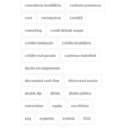
consultoria imobiliária
contrato promessa
core
coronavirus
covid19
coworking
credit default swaps
crédito habitação
crédito imobiliário
crédito mal-parado
cushman wakefield
dação em pagamento
discounted cash-flow
distressed assets
double dip
dívida
dívida pública
entrevistas
equity
escritórios
esg
espanha
estónia
EUA