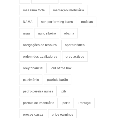
massimo forte
mediação imobiliária
NAMA
non-performing loans
notícias
nrau
nuno ribeiro
obama
obrigações do tesouro
oportunístico
ordem dos avaliadores
orey activos
orey financial
out of the box
património
patrícia barão
pedro pereira nunes
pib
portais de imobiliário
porto
Portugal
preços casas
price earnings