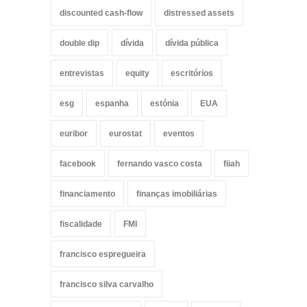
discounted cash-flow
distressed assets
double dip
dívida
dívida pública
entrevistas
equity
escritórios
esg
espanha
estónia
EUA
euribor
eurostat
eventos
facebook
fernando vasco costa
fiiah
financiamento
finanças imobiliárias
fiscalidade
FMI
francisco espregueira
francisco silva carvalho