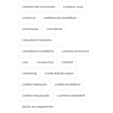
commercial real estate
comprar casa
comércio
confidencial imobiliário
construção
consultoria
consultoria hoteleira
consultoria imobiliária
contrato promessa
core
coronavirus
covid19
coworking
credit default swaps
crédito habitação
crédito imobiliário
crédito mal-parado
cushman wakefield
dação em pagamento