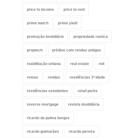
price to income
price to rent
prime watch
prime yield
promoção imobiliária
propriedade rustica
proptech
prédios com rendas antigas
reabilitação urbana
real estate
reit
remax
rendas
residências 3ª idade
residências estudantes
retail parks
reverse mortgage
revista imobiliária
ricardo da palma borges
ricardo guimarães
ricardo pereira