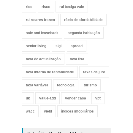
rics
risco
rui bexiga vale
rui soares franco
rácio de afordabilidade
sale and leaseback
segunda habitação
senior living
sigi
spread
taxa de actualização
taxa fixa
taxa interna de rentabilidade
taxas de juro
taxa variável
tecnologia
turismo
uk
value-add
vender casa
vpt
wacc
yield
índices imobiliários