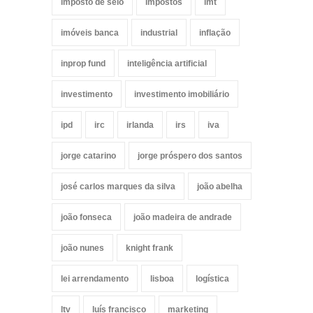
imposto de selo
impostos
imt
imóveis banca
industrial
inflação
inprop fund
inteligência artificial
investimento
investimento imobiliário
ipd
irc
irlanda
irs
iva
jorge catarino
jorge próspero dos santos
josé carlos marques da silva
joão abelha
joão fonseca
joão madeira de andrade
joão nunes
knight frank
lei arrendamento
lisboa
logística
ltv
luís francisco
marketing