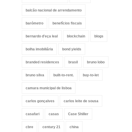
balcão nacional de arrendamento
barómetro
benefícios fiscais
bernardo d'eça leal
blockchain
blogs
bolha imobiliária
bond yields
branded residences
brasil
bruno lobo
bruno silva
built-to-rent.
buy-to-let
camara municipal de lisboa
carlos gonçalves
carlos leite de sousa
casafari
casas
Case Shiller
cbre
century 21
china