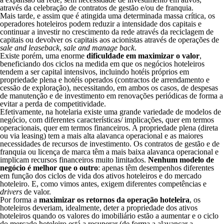
através da celebração de contratos de gestão e/ou de franquia.
Mais tarde, e assim que é atingida uma determinada massa crítica, os
operadores hoteleiros podem reduzir a intensidade dos capitais e
continuar a investir no crescimento da rede através da reciclagem de
capitais ou devolver os capitais aos acionistas através de operações de
sale and leaseback
,
sale and manage back
.
Existe porém, uma enorme
dificuldade em maximizar o valor
,
beneficiando dos ciclos na medida em que os negócios hoteleiros
tendem a ser capital intensivos, incluindo hotéis próprios em
propriedade plena e hotéis operados (contractos de arrendamento e
cessão de exploração), necessitando, em ambos os casos, de despesas
de manutenção e de investimento em renovações periódicas de forma a
evitar a perda de competitividade.
Efetivamente, na hotelaria existe uma grande variedade de modelos de
negócio, com diferentes características/ implicações, quer em termos
operacionais, quer em termos financeiros. A propriedade plena (direta
ou via leasing) tem a mais alta alavanca operacional e as maiores
necessidades de recursos de investimento. Os contratos de gestão e de
franquia ou licença de marca têm a mais baixa alavanca operacional e
implicam recursos financeiros muito limitados.
Nenhum modelo de
negócio é melhor que o outro
: apenas têm desempenhos diferentes
em função dos ciclos de vida dos ativos hoteleiros e do mercado
hoteleiro. E, como vimos antes, exigem diferentes competências e
drivers
de valor.
Por forma a
maximizar os retornos da operação hoteleira
, os
hoteleiros deveriam, idealmente, deter a propriedade dos ativos
hoteleiros quando os valores do imobiliário estão a aumentar e o ciclo
do mercado hoteleiro está a recuperar (de forma a alavancar a