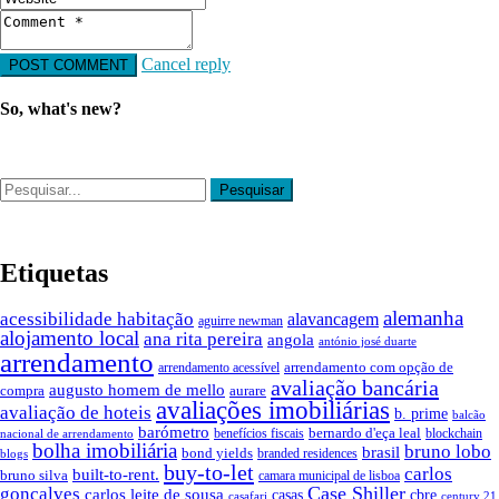
Cancel reply
So, what's new?
Etiquetas
alemanha
acessibilidade habitação
alavancagem
aguirre newman
alojamento local
ana rita pereira
angola
antónio josé duarte
arrendamento
arrendamento com opção de
arrendamento acessível
avaliação bancária
augusto homem de mello
compra
aurare
avaliações imobiliárias
avaliação de hoteis
b. prime
balcão
barómetro
bernardo d'eça leal
benefícios fiscais
blockchain
nacional de arrendamento
bolha imobiliária
bruno lobo
brasil
bond yields
branded residences
blogs
buy-to-let
carlos
built-to-rent.
bruno silva
camara municipal de lisboa
Case Shiller
gonçalves
carlos leite de sousa
cbre
casas
casafari
century 21