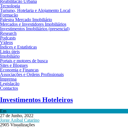
Reabilitação Urbana
Tecnologia
Turismo, Hotelaria e Alojamento Local
Formação
Palestra Mercado Imobiliário
Mercados e Investidores Imobiliários
Investimentos Imobiliários (presencial)
Research
Podcasts
Vídeos
Índices e Estatísticas
Links úteis
Imobiliário
Portais e motores de busca
Sites e Blogues
Economia e Finanças
Associações e Ordens Profissionais
Imprensa
Legislação
Contactos
Investimentos Hoteleiros
Em
Turismo, Hotelaria e Alojamento Local
27 de Junho, 2022
Jorge Aníbal Catarino
2905 Visualizações