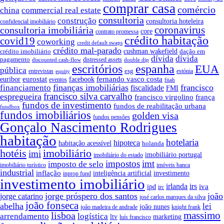
comprar casa
comércio
china
commercial real estate
consultoria
construção
consultoria hoteleira
confidencial imobiliário
coronavirus
consultoria imobiliária
core
contrato promessa
crédito habitação
covid19
coworking
credit default swaps
crédito mal-parado
crédito imobiliário
cushman wakefield
dação em
dívida
dívida
pagamento
distressed assets
discounted cash-flow
double dip
escritórios
espanha
EUA
pública
esg
entrevistas
estónia
equity
euribor
eurostat
fernando vasco costa
facebook
eventos
fiiah
finanças imobiliárias
francisco
financiamento
fiscalidade
FMI
francisco silva carvalho
espregueira
francisco virgolino
frança
fundos de investimento
fundos de reabilitação urbana
fundbox
fundos imobiliários
golden visa
fundos pensões
Gonçalo Nascimento Rodrigues
habitação
hotelaria
hipoteca
habitação acessível
holanda
hotéis
imobiliário
imi
imobiliário portugal
imobiliário do estado
impostos
imt
imposto de selo
imobiliário turístico
imóveis banca
industrial
inflação
inteligência artificial
investimento
inprop fund
investimento imobiliário
irlanda
irs
iva
ipd
irc
jorge próspero dos santos
joão
jorge catarino
josé carlos marques da silva
joão fonseca
abelha
lei
joão nunes
joão madeira de andrade
knight frank
massimo
lisboa
arrendamento
logística
ltv
marketing
luís francisco