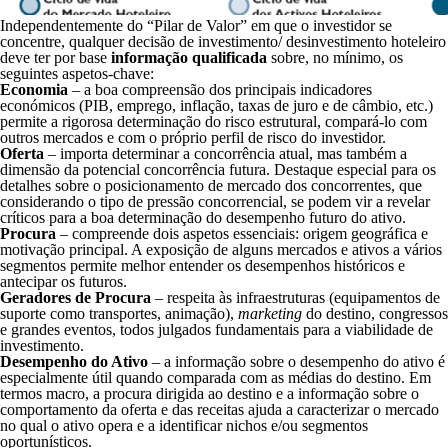
Independentemente do “Pilar de Valor” em que o investidor se
concentre, qualquer decisão de investimento/ desinvestimento hoteleiro
deve ter por base
informação qualificada
sobre, no mínimo, os
seguintes aspetos-chave:
Economia
– a boa compreensão dos principais indicadores
económicos (PIB, emprego, inflação, taxas de juro e de câmbio, etc.)
permite a rigorosa determinação do risco estrutural, compará-lo com
outros mercados e com o próprio perfil de risco do investidor.
Oferta
– importa determinar a concorrência atual, mas também a
dimensão da potencial concorrência futura. Destaque especial para os
detalhes sobre o posicionamento de mercado dos concorrentes, que
considerando o tipo de pressão concorrencial, se podem vir a revelar
críticos para a boa determinação do desempenho futuro do ativo.
Procura
– compreende dois aspetos essenciais: origem geográfica e
motivação principal. A exposição de alguns mercados e ativos a vários
segmentos permite melhor entender os desempenhos históricos e
antecipar os futuros.
Geradores de Procura
– respeita às infraestruturas (equipamentos de
suporte como transportes, animação),
marketing
do destino, congressos
e grandes eventos, todos julgados fundamentais para a viabilidade de
investimento.
Desempenho do Ativo
– a informação sobre o desempenho do ativo é
especialmente útil quando comparada com as médias do destino. Em
termos macro, a procura dirigida ao destino e a informação sobre o
comportamento da oferta e das receitas ajuda a caracterizar o mercado
no qual o ativo opera e a identificar nichos e/ou segmentos
oportunísticos.