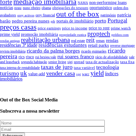
mediação imobiliária
forte
non-performing loans
NAMA
notícias
oportunístico
nrau
obrigações do tesouro
obama
ordem dos
nuno ribeiro
out of the box
patrícia
avaliadores
orey financial
património
orey activos
Portugal
porto
pedro pereira nunes
barão
portais de imobiliário
pib
preços casas
price earnings
price to income
price to rent
prime watch
proptech
prime yield
promoção imobiliária
propriedade rustica
prédios com
reabilitação urbana
reit
rendas
real estate
remax
rendas antigas
residências estudantes
residências 3ª idade
retail parks
reverse mortgage
ricardo
ricardo da palma borges
revista imobiliária
ricardo guimarães
pereira
rui soares franco
rics
risco
rui bexiga vale
sale
rácio de afordabilidade
spread
taxa de actualização
taxa fixa
and leaseback
segunda habitação
senior living
sigi
taxas de juro
tecnologia
taxa variável
taxa interna de rentabilidade
yield
uk
turismo
vender casa
índices
value-add
wacc
vpt
imobiliários
Out of the Box Social Media
Subscreva a nossa newsletter