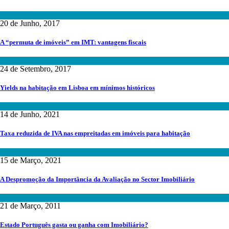
Fiscalidade
20 de Junho, 2017
A “permuta de imóveis” em IMT: vantagens fiscais
Fiscalidade
24 de Setembro, 2017
Yields na habitação em Lisboa em mínimos históricos
Mercado Imobiliário
14 de Junho, 2021
Taxa reduzida de IVA nas empreitadas em imóveis para habitação
Fiscalidade
,
Reabilitação Urbana
15 de Março, 2021
A Despromoção da Importância da Avaliação no Sector Imobiliário
Avaliação Imobiliária
21 de Março, 2011
Estado Português gasta ou ganha com Imobiliário?