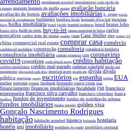
arrendamento
arrendamento com opção de
arrendamento acessível
avaliação bancária
augusto homem de mello
compra
aurare
avaliações imobiliárias
avaliação de hoteis
b. prime
balcão
barómetro
bernardo d'eça leal
benefícios fiscais
blockchain
nacional de arrendamento
bolha imobiliária
bruno lobo
brasil
bond yields
branded residences
blogs
buy-to-let
carlos
built-to-rent.
bruno silva
camara municipal de lisboa
Case Shiller
gonçalves
carlos leite de sousa
cbre
casas
casafari
century 21
comprar casa
comércio
china
commercial real estate
consultoria
construção
consultoria hoteleira
confidencial imobiliário
coronavirus
consultoria imobiliária
core
contrato promessa
crédito habitação
covid19
coworking
credit default swaps
crédito mal-parado
crédito imobiliário
cushman wakefield
dação em
dívida
dívida
pagamento
distressed assets
discounted cash-flow
double dip
escritórios
espanha
EUA
pública
esg
entrevistas
estónia
equity
euribor
eurostat
fernando vasco costa
facebook
eventos
fiiah
finanças imobiliárias
francisco
financiamento
fiscalidade
FMI
francisco silva carvalho
espregueira
francisco virgolino
frança
fundos de investimento
fundos de reabilitação urbana
fundbox
fundos imobiliários
golden visa
fundos pensões
Gonçalo Nascimento Rodrigues
habitação
hotelaria
hipoteca
habitação acessível
holanda
hotéis
imobiliário
imi
imobiliário portugal
imobiliário do estado