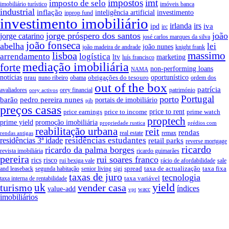
impostos
imt
imposto de selo
imobiliário turístico
imóveis banca
industrial
inflação
inteligência artificial
investimento
inprop fund
investimento imobiliário
irlanda
irs
iva
ipd
irc
jorge próspero dos santos
joão
jorge catarino
josé carlos marques da silva
joão fonseca
abelha
lei
joão nunes
joão madeira de andrade
knight frank
massimo
lisboa
arrendamento
logística
ltv
marketing
luís francisco
mediação imobiliária
forte
non-performing loans
NAMA
notícias
oportunístico
nrau
obrigações do tesouro
obama
ordem dos
nuno ribeiro
out of the box
patrícia
avaliadores
orey financial
património
orey activos
Portugal
porto
pedro pereira nunes
barão
portais de imobiliário
pib
preços casas
price earnings
price to income
price to rent
prime watch
proptech
prime yield
promoção imobiliária
propriedade rustica
prédios com
reabilitação urbana
reit
rendas
real estate
remax
rendas antigas
residências estudantes
residências 3ª idade
retail parks
reverse mortgage
ricardo
ricardo da palma borges
revista imobiliária
ricardo guimarães
pereira
rui soares franco
rics
risco
rui bexiga vale
sale
rácio de afordabilidade
spread
taxa de actualização
taxa fixa
and leaseback
segunda habitação
senior living
sigi
taxas de juro
tecnologia
taxa variável
taxa interna de rentabilidade
yield
uk
turismo
vender casa
índices
value-add
wacc
vpt
imobiliários