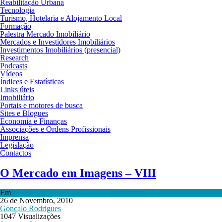
Reabilitação Urbana
Tecnologia
Turismo, Hotelaria e Alojamento Local
Formação
Palestra Mercado Imobiliário
Mercados e Investidores Imobiliários
Investimentos Imobiliários (presencial)
Research
Podcasts
Vídeos
Índices e Estatísticas
Links úteis
Imobiliário
Portais e motores de busca
Sites e Blogues
Economia e Finanças
Associações e Ordens Profissionais
Imprensa
Legislação
Contactos
O Mercado em Imagens – VIII
Em
Mercados Internacionais
26 de Novembro, 2010
Gonçalo Rodrigues
1047 Visualizações