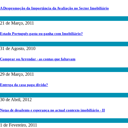
A Despromoção da Importância da Avaliação no Sector Imobiliário
Avaliação Imobiliária
21 de Março, 2011
Estado Português gasta ou ganha com Imobiliário?
Mercado Imobiliário
31 de Agosto, 2010
Comprar ou Arrendar - as contas que faltavam
Investimento Imobiliário
29 de Março, 2011
Entrega da casa paga dívida?
Avaliação Imobiliária
,
Financiamentos Imobiliários
30 de Abril, 2012
Notas de desalento e esperança no actual contexto imobiliário - II
Fundos de Investimento
,
Mercado Imobiliário
1 de Fevereiro, 2011