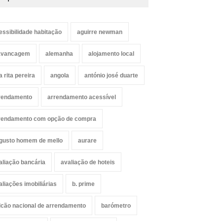
essibilidade habitação
aguirre newman
avancagem
alemanha
alojamento local
a rita pereira
angola
antónio josé duarte
rendamento
arrendamento acessível
rendamento com opção de compra
gusto homem de mello
aurare
aliação bancária
avaliação de hoteis
aliações imobiliárias
b. prime
lcão nacional de arrendamento
barómetro