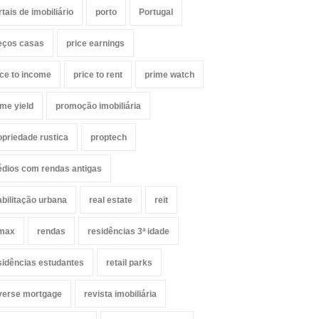
rtais de imobiliário
porto
Portugal
eços casas
price earnings
ice to income
price to rent
prime watch
ime yield
promoção imobiliária
opriedade rustica
proptech
édios com rendas antigas
abilitação urbana
real estate
reit
max
rendas
residências 3ª idade
sidências estudantes
retail parks
verse mortgage
revista imobiliária