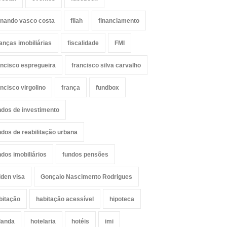
rnando vasco costa
fiiah
financiamento
nanças imobiliárias
fiscalidade
FMI
ancisco espregueira
francisco silva carvalho
ancisco virgolino
frança
fundbox
ndos de investimento
ndos de reabilitação urbana
ndos imobiliários
fundos pensões
lden visa
Gonçalo Nascimento Rodrigues
bitação
habitação acessível
hipoteca
landa
hotelaria
hotéis
imi