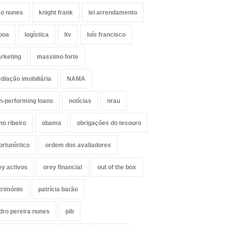
ão nunes
knight frank
lei arrendamento
sboa
logística
ltv
luís francisco
rketing
massimo forte
diação imobiliária
NAMA
n-performing loans
notícias
nrau
no ribeiro
obama
obrigações do tesouro
ortunístico
ordem dos avaliadores
ey activos
orey financial
out of the box
trimónio
patrícia barão
dro pereira nunes
pib