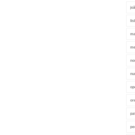
jo
li
ma
me
no
nu
op
or
pa
pe