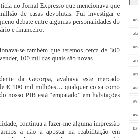
otícia no Jornal Expresso que mencionava que
milhão de casas devolutas. Fui investigar e
queno debate entre algumas personalidades do
ac
ário e financeiro.
al
an
ionava-se também que teremos cerca de 300
vender, 100 mil das quais são novas.
ar
ar
idente da Gecorpa, avaliava este mercado
de € 100 mil milhões… qualquer coisa como
au
o nosso PIB está “empatado” em habitações
av
av
lidade, continua a fazer-me alguma impressão
ba
uarmos a não a apostar na reabilitação em