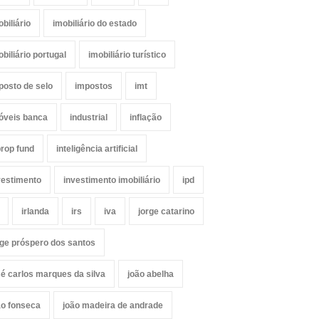
obiliário
imobiliário do estado
obiliário portugal
imobiliário turístico
posto de selo
impostos
imt
óveis banca
industrial
inflação
prop fund
inteligência artificial
vestimento
investimento imobiliário
ipd
irlanda
irs
iva
jorge catarino
rge próspero dos santos
sé carlos marques da silva
joão abelha
ão fonseca
joão madeira de andrade