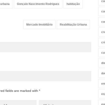
co
o urbana
Gonçalo Nascimento Rodrigues
habitação
co
co
Mercado Imobiliário
Reabilitação Urbana
cr
cr
cu
di
do
en
red fields are marked with *
es
eu