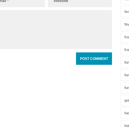
fe
fi
fr
fr
fu
fu
fu
go
ha
ho