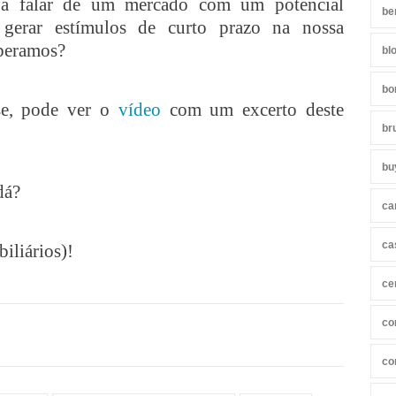
 a falar de um mercado com um potencial
be
gerar estímulos de curto prazo na nossa
peramos?
bl
bo
sse, pode ver o
vídeo
com um excerto deste
br
bu
dá?
ca
ca
iliários)!
ce
co
co