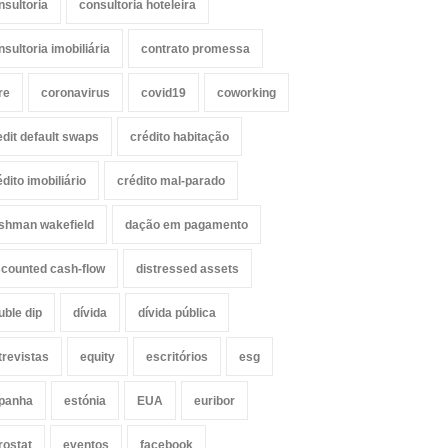
nsultoria
consultoria hoteleira
nsultoria imobiliária
contrato promessa
re
coronavirus
covid19
coworking
edit default swaps
crédito habitação
édito imobiliário
crédito mal-parado
shman wakefield
dação em pagamento
scounted cash-flow
distressed assets
uble dip
dívida
dívida pública
trevistas
equity
escritórios
esg
panha
estónia
EUA
euribor
rostat
eventos
facebook