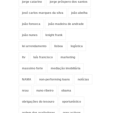
jorge catarino
jorge próspero dos santos
josé carlos marques da silva
joão abelha
joão fonseca
joão madeira de andrade
joão nunes
knight frank
lei arrendamento
lisboa
logística
ltv
luís francisco
marketing
massimo forte
mediação imobiliária
NAMA
non-performing loans
notícias
nrau
nuno ribeiro
obama
obrigações do tesouro
oportunístico
ordem dos avaliadores
orey activos