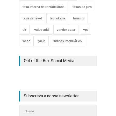
taxa interna de rentabilidade
taxas de juro
taxa variável
tecnologia
turismo
uk
value-add
vender casa
vpt
wacc
yield
índices imobiliários
Out of the Box Social Media
Subscreva a nossa newsletter