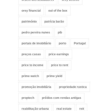
orey financial
out of the box
património
patrícia barão
pedro pereira nunes
pib
portais de imobiliário
porto
Portugal
preços casas
price earnings
price to income
price to rent
prime watch
prime yield
promoção imobiliária
propriedade rustica
proptech
prédios com rendas antigas
reabilitação urbana
real estate
reit