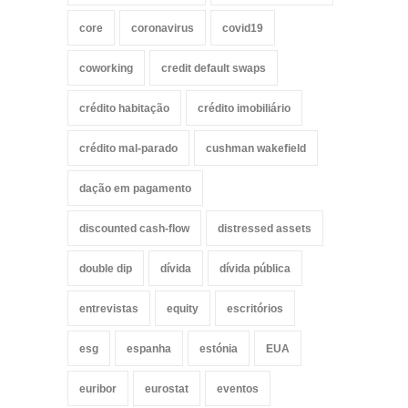
core
coronavirus
covid19
coworking
credit default swaps
crédito habitação
crédito imobiliário
crédito mal-parado
cushman wakefield
dação em pagamento
discounted cash-flow
distressed assets
double dip
dívida
dívida pública
entrevistas
equity
escritórios
esg
espanha
estónia
EUA
euribor
eurostat
eventos