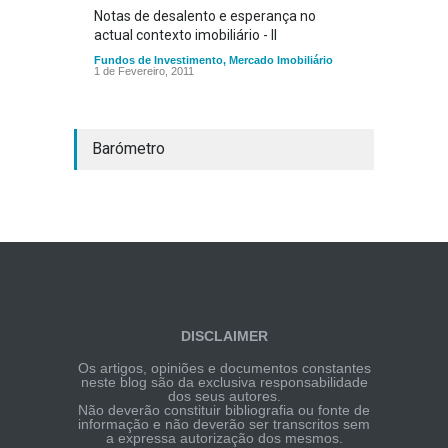
Notas de desalento e esperança no
actual contexto imobiliário - II
Fundos de Investimento
,
Mercado Imobiliário
1 de Fevereiro, 2011
Barómetro
DISCLAIMER
Os artigos, opiniões e documentos constantes
neste blog são da exclusiva responsabilidade
dos seus autores.
Não deverão constituir bibliografia ou fonte de
informação e não deverão ser transcritos sem
a expressa autorização dos mesmos.