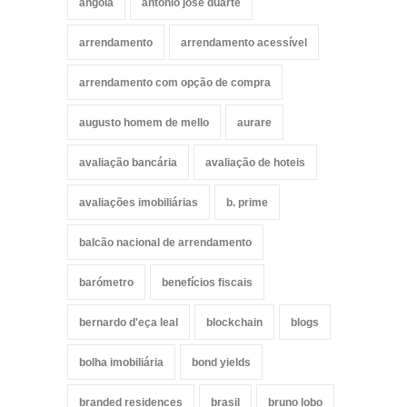
angola
antónio josé duarte
arrendamento
arrendamento acessível
arrendamento com opção de compra
augusto homem de mello
aurare
avaliação bancária
avaliação de hoteis
avaliações imobiliárias
b. prime
balcão nacional de arrendamento
barómetro
benefícios fiscais
bernardo d'eça leal
blockchain
blogs
bolha imobiliária
bond yields
branded residences
brasil
bruno lobo