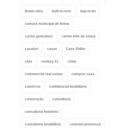
bruno silva
built-to-rent.
buy-to-let
camara municipal de lisboa
carlos gonçalves
carlos leite de sousa
casafari
casas
Case Shiller
cbre
century 21
china
commercial real estate
comprar casa
comércio
confidencial imobiliário
construção
consultoria
consultoria hoteleira
consultoria imobiliária
contrato promessa