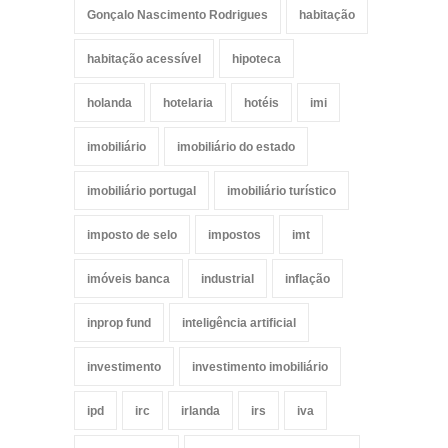
Gonçalo Nascimento Rodrigues
habitação
habitação acessível
hipoteca
holanda
hotelaria
hotéis
imi
imobiliário
imobiliário do estado
imobiliário portugal
imobiliário turístico
imposto de selo
impostos
imt
imóveis banca
industrial
inflação
inprop fund
inteligência artificial
investimento
investimento imobiliário
ipd
irc
irlanda
irs
iva