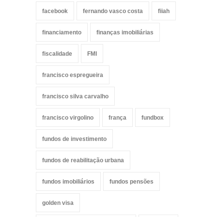
facebook
fernando vasco costa
fiiah
financiamento
finanças imobiliárias
fiscalidade
FMI
francisco espregueira
francisco silva carvalho
francisco virgolino
frança
fundbox
fundos de investimento
fundos de reabilitação urbana
fundos imobiliários
fundos pensões
golden visa