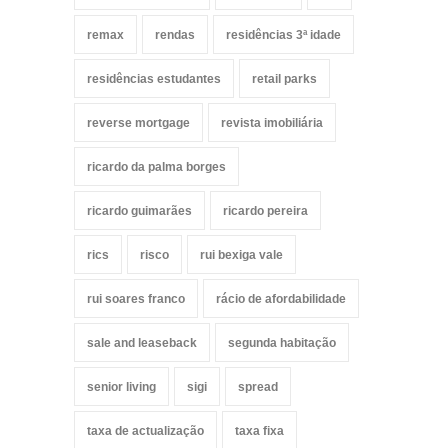
remax
rendas
residências 3ª idade
residências estudantes
retail parks
reverse mortgage
revista imobiliária
ricardo da palma borges
ricardo guimarães
ricardo pereira
rics
risco
rui bexiga vale
rui soares franco
rácio de afordabilidade
sale and leaseback
segunda habitação
senior living
sigi
spread
taxa de actualização
taxa fixa