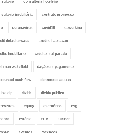
nsultoria
consultoria hoteleira
nsultoria imobiliária
contrato promessa
re
coronavirus
covid19
coworking
edit default swaps
crédito habitação
édito imobiliário
crédito mal-parado
shman wakefield
dação em pagamento
scounted cash-flow
distressed assets
uble dip
dívida
dívida pública
trevistas
equity
escritórios
esg
panha
estónia
EUA
euribor
rostat
eventos
facebook