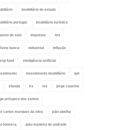
obiliário
imobiliário do estado
obiliário portugal
imobiliário turístico
posto de selo
impostos
imt
óveis banca
industrial
inflação
prop fund
inteligência artificial
vestimento
investimento imobiliário
ipd
irlanda
irs
iva
jorge catarino
rge próspero dos santos
sé carlos marques da silva
joão abelha
ão fonseca
joão madeira de andrade