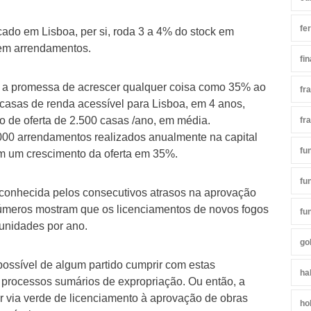
fe
rcado em Lisboa, per si, roda 3 a 4% do stock em
em arrendamentos.
fi
é a promessa de acrescer qualquer coisa como 35% ao
fr
casas de renda acessível para Lisboa, em 4 anos,
 de oferta de 2.500 casas /ano, em média.
fr
0 arrendamentos realizados anualmente na capital
fu
im um crescimento da oferta em 35%.
fu
conhecida pelos consecutivos atrasos na aprovação
números mostram que os licenciamentos de novos fogos
fu
unidades por ano.
go
possível de algum partido cumprir com estas
ha
 processos sumários de expropriação. Ou então, a
r via verde de licenciamento à aprovação de obras
ho