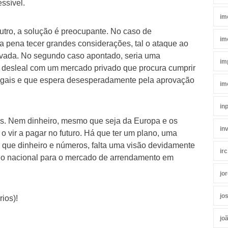
ssível.
im
utro, a solução é preocupante. No caso de
im
a pena tecer grandes considerações, tal o ataque ao
rivada. No segundo caso apontado, seria uma
im
e desleal com um mercado privado que procura cumprir
legais e que espera desesperadamente pela aprovação
im
in
os. Nem dinheiro, mesmo que seja da Europa e os
in
o vir a pagar no futuro. Há que ter um plano, uma
is que dinheiro e números, falta uma visão devidamente
irc
no nacional para o mercado de arrendamento em
jo
jo
ios)!
jo