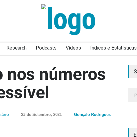
Research
Podcasts
Vídeos
Índices e Estatísticas
o nos números
S
essível
iário
23 de Setembro, 2021
Gonçalo Rodrigues
E