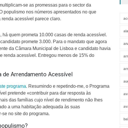
ultiplicam-se as promessas para o sector da
 O populismo nos números apresentados no que
 renda acessível parece claro.
ac
al
, há quem prometa 10.000 casas de renda acessível.
o candidato promete 3.000. Para o mandato que agora
an
dente da Câmara Municipal de Lisboa e candidato havia
de renda acessível. Entregou menos de 15% do
ar
ar
a de Arrendamento Acessível
au
este programa
. Resumindo e repetindo-me, o Programa
el pretende «contribuir para dar resposta às
av
ais das famílias cujo nível de rendimento não lhes
cado a uma habitação adequada às suas
av
-se no site do programa.
ba
 populismo?