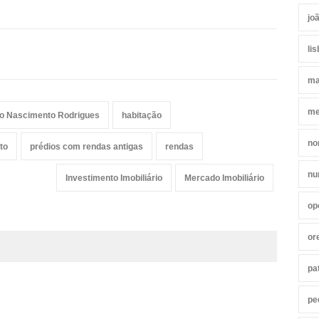
jo
li
ma
me
o Nascimento Rodrigues
habitação
no
to
prédios com rendas antigas
rendas
nu
Investimento Imobiliário
Mercado Imobiliário
op
or
pa
pe