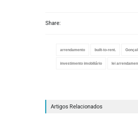
Share:
arrendamento
built-to-rent.
Gonçal
investimento imobiliário
lei arrendamen
Artigos Relacionados