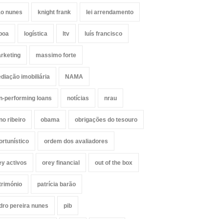
ão nunes
knight frank
lei arrendamento
sboa
logística
ltv
luís francisco
rketing
massimo forte
diação imobiliária
NAMA
n-performing loans
notícias
nrau
no ribeiro
obama
obrigações do tesouro
ortunístico
ordem dos avaliadores
ey activos
orey financial
out of the box
trimónio
patrícia barão
dro pereira nunes
pib