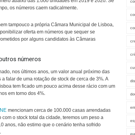
úmero abaixo das 1.000 unidades em 2019 e 2020. Se
co
empo, os números caem radicalmente.
co
nem tampouco a própria Câmara Municipal de Lisboa,
co
ponibilizar oferta em números que sequer se
ometidos por alguns candidatos às Câmaras
cr
cr
 outros números
cu
nado, nos últimos anos, um valor anual próximo das
a falar de uma rotação de stock de cerca de 3%. A
di
Lisboa tem ficado um pouco acima desse rácio com um
anos em torno dos 4%.
do
en
INE
mencionam cerca de 100.000 casas arrendadas
com o stock total da cidade, teremos um peso a
es
 anos, não estimo que o cenário tenha sofrido
.
eu