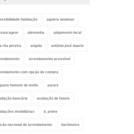
essibilidade habitação
aguirre newman
avancagem
alemanha
alojamento local
a rita pereira
angola
antónio josé duarte
rendamento
arrendamento acessível
rendamento com opção de compra
gusto homem de mello
aurare
aliação bancária
avaliação de hoteis
aliações imobiliárias
b. prime
lcão nacional de arrendamento
barómetro