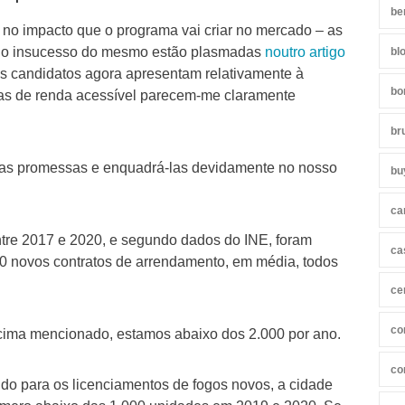
be
r no impacto que o programa vai criar no mercado – as
a o insucesso do mesmo estão plasmadas
noutro artigo
bl
s candidatos agora apresentam relativamente à
bo
sas de renda acessível parecem-me claramente
br
stas promessas e enquadrá-las devidamente no nosso
bu
ca
ntre 2017 e 2020, e segundo dados do INE, foram
ca
0 novos contratos de arrendamento, em média, todos
ce
co
cima mencionado, estamos abaixo dos 2.000 por ano.
co
do para os licenciamentos de fogos novos, a cidade