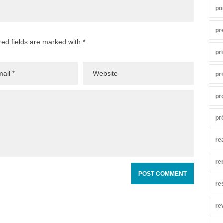
po
pr
red fields are marked with *
pr
pr
pr
pr
re
re
re
re