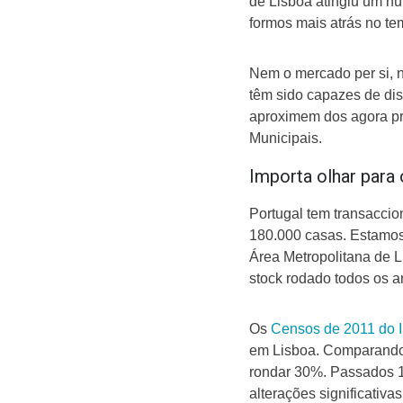
de Lisboa atingiu um n
formos mais atrás no t
Nem o mercado per si, 
têm sido capazes de dis
aproximem dos agora pr
Municipais.
Importa olhar para
Portugal tem transaccio
180.000 casas. Estamos 
Área Metropolitana de 
stock rodado todos os 
Os
Censos de 2011 do 
em Lisboa. Comparando 
rondar 30%. Passados 10
alterações significativas