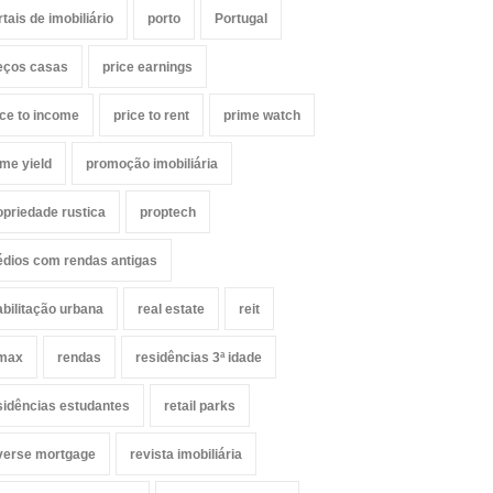
rtais de imobiliário
porto
Portugal
eços casas
price earnings
ice to income
price to rent
prime watch
ime yield
promoção imobiliária
opriedade rustica
proptech
édios com rendas antigas
abilitação urbana
real estate
reit
max
rendas
residências 3ª idade
sidências estudantes
retail parks
verse mortgage
revista imobiliária