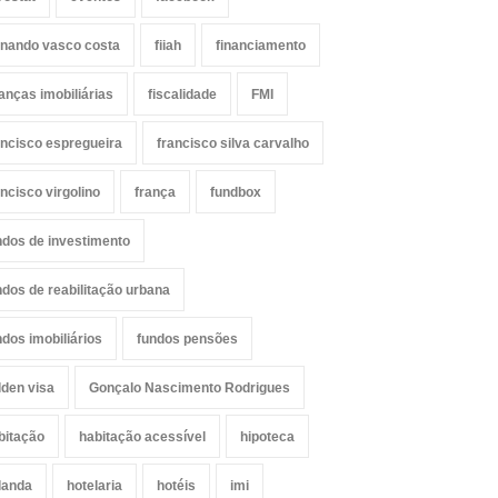
rnando vasco costa
fiiah
financiamento
nanças imobiliárias
fiscalidade
FMI
ancisco espregueira
francisco silva carvalho
ancisco virgolino
frança
fundbox
ndos de investimento
ndos de reabilitação urbana
ndos imobiliários
fundos pensões
lden visa
Gonçalo Nascimento Rodrigues
bitação
habitação acessível
hipoteca
landa
hotelaria
hotéis
imi