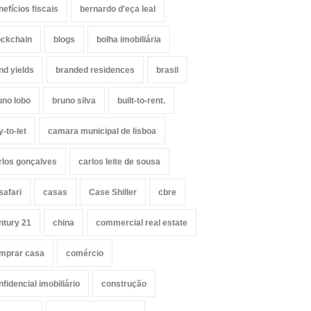
nefícios fiscais
bernardo d'eça leal
ockchain
blogs
bolha imobiliária
nd yields
branded residences
brasil
uno lobo
bruno silva
built-to-rent.
y-to-let
camara municipal de lisboa
rlos gonçalves
carlos leite de sousa
safari
casas
Case Shiller
cbre
ntury 21
china
commercial real estate
mprar casa
comércio
nfidencial imobiliário
construção