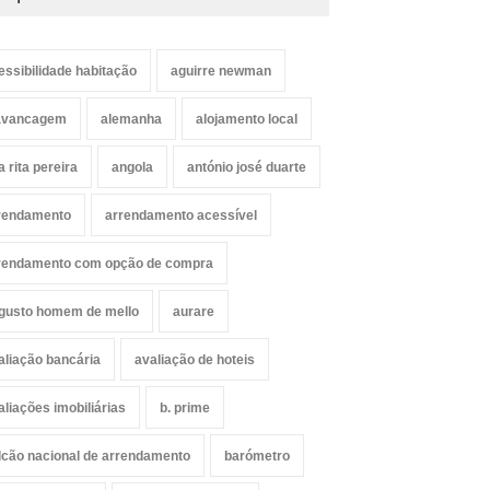
essibilidade habitação
aguirre newman
avancagem
alemanha
alojamento local
a rita pereira
angola
antónio josé duarte
rendamento
arrendamento acessível
rendamento com opção de compra
gusto homem de mello
aurare
aliação bancária
avaliação de hoteis
aliações imobiliárias
b. prime
lcão nacional de arrendamento
barómetro