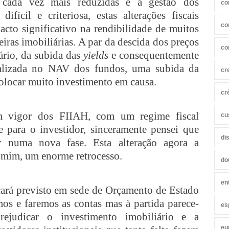
o cada vez mais reduzidas e a gestão dos
co
difícil e criteriosa, estas alterações fiscais
co
cto significativo na rendibilidade de muitos
eiras imobiliárias. A par da descida dos preços
co
ário, da subida das
yields
e consequentemente
alizada no NAV dos fundos, uma subida da
cr
colocar muito investimento em causa.
cr
m vigor dos FIIAH, com um regime fiscal
cu
te para o investidor, sinceramente pensei que
di
ar numa nova fase. Esta alteração agora a
a mim, um enorme retrocesso.
do
en
cará previsto em sede de Orçamento de Estado
os e faremos as contas mas à partida parece-
es
ejudicar o investimento imobiliário e a
eu