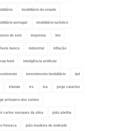
obiliário
imobiliário do estado
obiliário portugal
imobiliário turístico
posto de selo
impostos
imt
óveis banca
industrial
inflação
prop fund
inteligência artificial
vestimento
investimento imobiliário
ipd
irlanda
irs
iva
jorge catarino
rge próspero dos santos
sé carlos marques da silva
joão abelha
ão fonseca
joão madeira de andrade