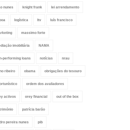
ão nunes
knight frank
lei arrendamento
sboa
logística
ltv
luís francisco
rketing
massimo forte
diação imobiliária
NAMA
n-performing loans
notícias
nrau
no ribeiro
obama
obrigações do tesouro
ortunístico
ordem dos avaliadores
ey activos
orey financial
out of the box
trimónio
patrícia barão
dro pereira nunes
pib