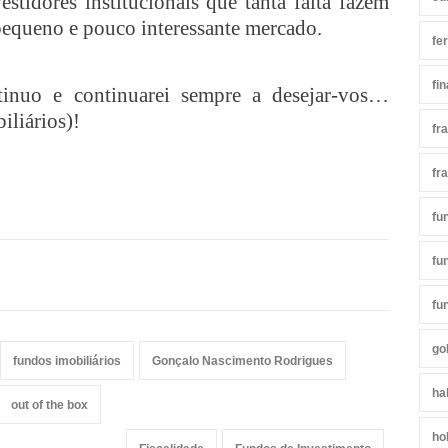
estidores institucionais que tanta falta fazem
 pequeno e pouco interessante mercado.
fe
fi
inuo e continuarei sempre a desejar-vos…
iliários)!
fr
fr
fu
fu
fu
go
fundos imobiliários
Gonçalo Nascimento Rodrigues
ha
out of the box
ho