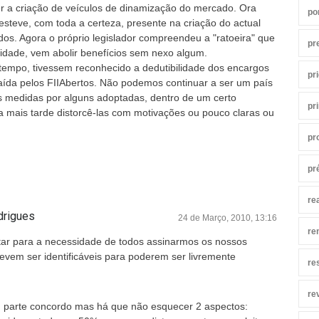
r a criação de veículos de dinamização do mercado. Ora
po
steve, com toda a certeza, presente na criação do actual
dos. Agora o próprio legislador compreendeu a "ratoeira" que
pr
idade, vem abolir benefícios sem nexo algum.
 tempo, tivessem reconhecido a dedutibilidade dos encargos
pr
raída pelos FIIAbertos. Não podemos continuar a ser um país
 medidas por alguns adoptadas, dentro de um certo
pr
 mais tarde distorcê-las com motivações ou pouco claras ou
pr
pr
re
drigues
24 de Março, 2010, 13:16
re
rtar para a necessidade de todos assinarmos os nossos
evem ser identificáveis para poderem ser livremente
re
re
 parte concordo mas há que não esquecer 2 aspectos: