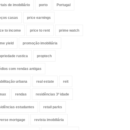
rtais de imobiliário
porto
Portugal
eços casas
price earnings
ice to income
price to rent
prime watch
ime yield
promoção imobiliária
opriedade rustica
proptech
édios com rendas antigas
abilitação urbana
real estate
reit
max
rendas
residências 3ª idade
sidências estudantes
retail parks
verse mortgage
revista imobiliária