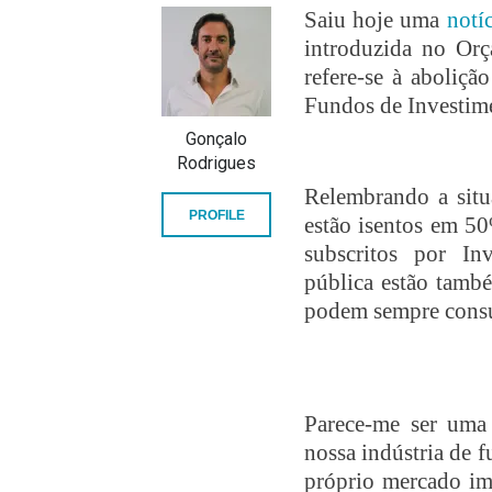
Saiu hoje uma
notí
introduzida no Orç
refere-se à aboliç
Fundos de Investime
Gonçalo
Rodrigues
Relembrando a situa
PROFILE
estão isentos em 5
subscritos por Inve
pública estão també
podem sempre consu
Parece-me ser uma 
nossa indústria de 
próprio mercado imo