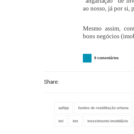
“angariação” de inv
ao nosso, já por si,
Mesmo assim, cont
bons negócios (imob
9 comentários
Share:
apfipp
fundos de reabilitação urbana
imi
imt
investimento imobiliário