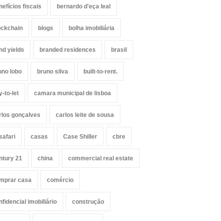
nefícios fiscais
bernardo d'eça leal
ockchain
blogs
bolha imobiliária
nd yields
branded residences
brasil
uno lobo
bruno silva
built-to-rent.
y-to-let
camara municipal de lisboa
rlos gonçalves
carlos leite de sousa
safari
casas
Case Shiller
cbre
ntury 21
china
commercial real estate
mprar casa
comércio
nfidencial imobiliário
construção