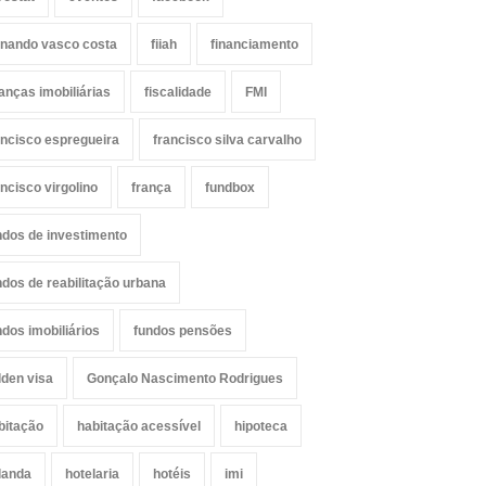
rnando vasco costa
fiiah
financiamento
nanças imobiliárias
fiscalidade
FMI
ancisco espregueira
francisco silva carvalho
ancisco virgolino
frança
fundbox
ndos de investimento
ndos de reabilitação urbana
ndos imobiliários
fundos pensões
lden visa
Gonçalo Nascimento Rodrigues
bitação
habitação acessível
hipoteca
landa
hotelaria
hotéis
imi