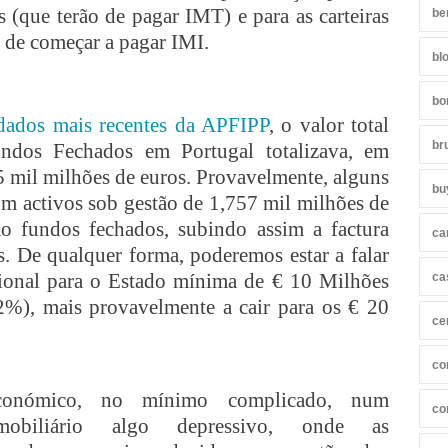
 (que terão de pagar IMT) e para as carteiras
be
o de começar a pagar IMI.
bl
bo
dados mais recentes da APFIPP
, o valor total
br
ndos Fechados em Portugal totalizava, em
5 mil milhões de euros. Provavelmente, alguns
bu
om activos sob gestão de 1,757 mil milhões de
o fundos fechados, subindo assim a factura
ca
es. De qualquer forma, poderemos estar a falar
cional para o Estado mínima de € 10 Milhões
ca
2%), mais provavelmente a cair para os € 20
ce
co
conómico, no mínimo complicado, num
co
mobiliário algo depressivo, onde as