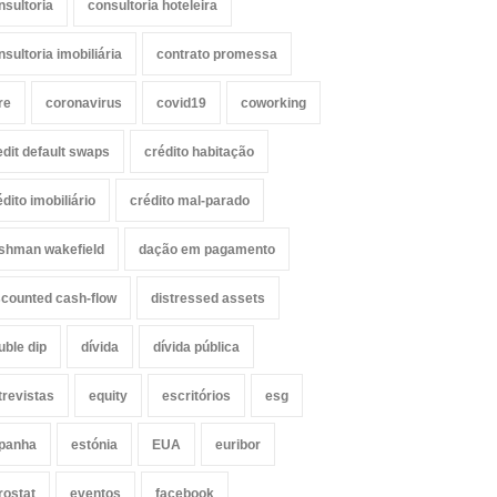
nsultoria
consultoria hoteleira
nsultoria imobiliária
contrato promessa
re
coronavirus
covid19
coworking
edit default swaps
crédito habitação
édito imobiliário
crédito mal-parado
shman wakefield
dação em pagamento
scounted cash-flow
distressed assets
uble dip
dívida
dívida pública
trevistas
equity
escritórios
esg
panha
estónia
EUA
euribor
rostat
eventos
facebook