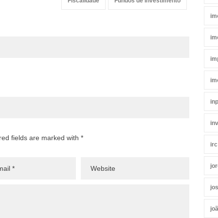
Fiscalidade
Fundos de Investimento
im
im
im
im
in
in
red fields are marked with *
irc
jo
jo
jo