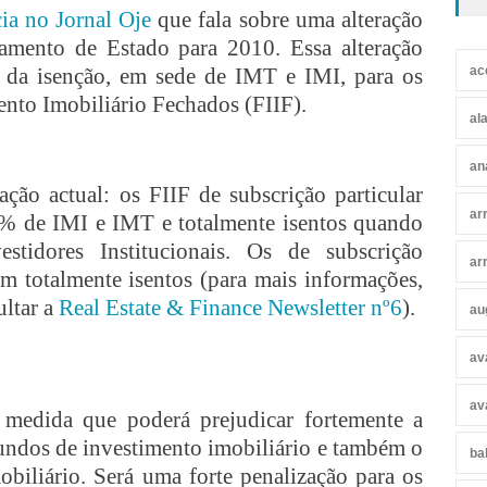
cia no Jornal Oje
que fala sobre uma alteração
amento de Estado para 2010. Essa alteração
ão da isenção, em sede de IMT e IMI, para os
ac
nto Imobiliário Fechados (FIIF).
al
an
ção actual: os FIIF de subscrição particular
ar
0% de IMI e IMT e totalmente isentos quando
stidores Institucionais
. Os de subscrição
ar
m totalmente isentos (para mais informações,
ltar a
Real Estate & Finance Newsletter nº6
).
au
av
av
medida que poderá prejudicar fortemente a
fundos de investimento imobiliário e também o
ba
biliário. Será uma forte penalização para os