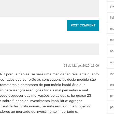
jo
li
ma
me
no
nu
24 de Março, 2010, 13:09
op
NR porque não sei se será uma medida tão relevante quanto
IIFechados que sofrerão as consequencias desta medida são
promotores e detentores de património imobiliário que
or
lo para isenções/reduções fiscais mal pensadas e mal
pode esquecer das motivações pelas quais, há quase 23
pa
ão sobre fundos de investimento imobiliário: agregar
 entidades profissionais, permitissem a dupla função do
pe
dores ao mercado de investimento imobiliário e,