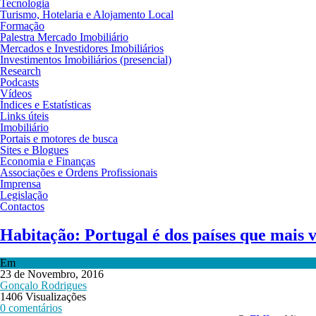
Tecnologia
Turismo, Hotelaria e Alojamento Local
Formação
Palestra Mercado Imobiliário
Mercados e Investidores Imobiliários
Investimentos Imobiliários (presencial)
Research
Podcasts
Vídeos
Índices e Estatísticas
Links úteis
Imobiliário
Portais e motores de busca
Sites e Blogues
Economia e Finanças
Associações e Ordens Profissionais
Imprensa
Legislação
Contactos
Habitação: Portugal é dos países que mais 
Em
Mercado Imobiliário
23 de Novembro, 2016
Gonçalo Rodrigues
1406 Visualizações
0 comentários