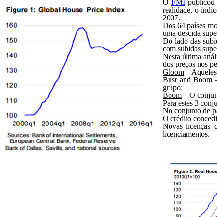
O
FMI
publicou 
realidade, o índi
2007.
Dos 64 países mon
uma descida supe
Do lado das subi
com subidas super
Nesta última anál
dos preços nos pe
Gloom
– Aqueles 
Bust and Boom
–
grupo;
Boom
– O conjunt
Para estes 3 conju
No conjunto de pa
O crédito concedi
Novas licenças d
licenciamentos.