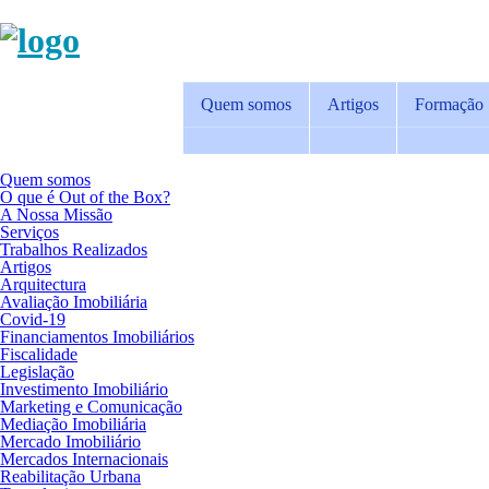
Quem somos
Artigos
Formação
Quem somos
O que é Out of the Box?
A Nossa Missão
Serviços
Trabalhos Realizados
Artigos
Arquitectura
Avaliação Imobiliária
Covid-19
Financiamentos Imobiliários
Fiscalidade
Legislação
Investimento Imobiliário
Marketing e Comunicação
Mediação Imobiliária
Mercado Imobiliário
Mercados Internacionais
Reabilitação Urbana