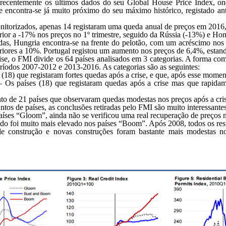
recentemente os últimos dados do seu Global House Price Index, on
ce encontra-se já muito próximo do seu máximo histórico, registado ant
itorizados, apenas 14 registaram uma queda anual de preços em 2016, 
rior a -17% nos preços no 1º trimestre, seguido da Rússia (-13%) e H
das, Hungria encontra-se na frente do pelotão, com um acréscimo no
iores a 10%. Portugal registou um aumento nos preços de 6,4%, estand
ise, o FMI divide os 64 países analisados em 3 categorias. A forma c
ríodos 2007-2012 e 2013-2016. As categorias são as seguintes:
(18) que registaram fortes quedas após a crise, e que, após esse mome
 Os países (18) que registaram quedas após a crise mas que rapidame
o de 21 países que observaram quedas modestas nos preços após a crise
ntos de países, as conclusões retiradas pelo FMI são muito interessantes
íses “Gloom”, ainda não se verificou uma real recuperação de preços n
do foi muito mais elevado nos países “Boom”. Após 2008, todos os rest
e construção e novas construções foram bastante mais modestas no