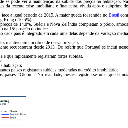
de se pode ver a manutenção da subida dos preços na habitação. N
es da recente crise imobiliária e financeira, vivida após o subprime de
face a igual período de 2015. A maior queda foi sentida no
Brasil
co
ong Kong (-10,5%).
s preços de 14,8%. Suécia e Nova Zelândia completam o pódio, ambos
o na 15ª posição do índice.
omo cada país é integrado em cada uma delas depende da variação média
nto, mantiveram um ritmo de desvalorização;
nte recuperaram desde 2013. De referir que Portugal se inclui nest
 e que rapidamente registaram fortes subidas.
:
a habitação;
antes países registaram subidas moderadas no crédito imobiliário;
s países “Gloom”. Na realidade, nestes registou-se uma queda nos