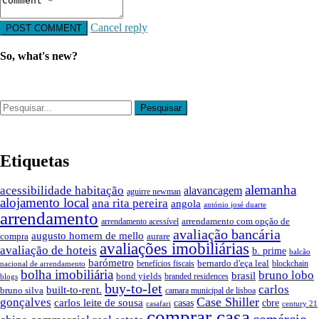
Cancel reply
So, what's new?
Etiquetas
alemanha
acessibilidade habitação
alavancagem
aguirre newman
alojamento local
ana rita pereira
angola
antónio josé duarte
arrendamento
arrendamento com opção de
arrendamento acessível
avaliação bancária
augusto homem de mello
compra
aurare
avaliações imobiliárias
avaliação de hoteis
b. prime
balcão
barómetro
bernardo d'eça leal
benefícios fiscais
blockchain
nacional de arrendamento
bolha imobiliária
bruno lobo
brasil
bond yields
branded residences
blogs
buy-to-let
carlos
built-to-rent.
bruno silva
camara municipal de lisboa
Case Shiller
gonçalves
carlos leite de sousa
cbre
casas
casafari
century 21
comprar casa
comércio