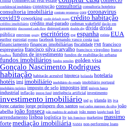
china
commercial real estate
consultoria
construção
consultoria hoteleira
confidencial imobiliário
coronavirus
consultoria imobiliária
core
contrato promessa
crédito habitação
covid19
coworking
credit default swaps
crédito mal-parado
crédito imobiliário
cushman wakefield
dação em
dívida
dívida
pagamento
distressed assets
discounted cash-flow
double dip
escritórios
espanha
EUA
pública
esg
entrevistas
estónia
equity
euribor
eurostat
fernando vasco costa
facebook
eventos
fiiah
finanças imobiliárias
francisco
financiamento
fiscalidade
FMI
francisco silva carvalho
espregueira
francisco virgolino
frança
fundos de investimento
fundos de reabilitação urbana
fundbox
fundos imobiliários
golden visa
fundos pensões
Gonçalo Nascimento Rodrigues
habitação
hotelaria
hipoteca
habitação acessível
holanda
hotéis
imobiliário
imi
imobiliário portugal
imobiliário do estado
impostos
imt
imposto de selo
imobiliário turístico
imóveis banca
industrial
inflação
inteligência artificial
investimento
inprop fund
investimento imobiliário
irlanda
irs
iva
ipd
irc
jorge próspero dos santos
joão
jorge catarino
josé carlos marques da silva
joão fonseca
abelha
lei
joão nunes
joão madeira de andrade
knight frank
massimo
lisboa
arrendamento
logística
ltv
marketing
luís francisco
mediação imobiliária
forte
non-performing loans
NAMA