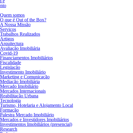
a e
nto
Quem somos
O que é Out of the Box?
A Nossa Missão
Serviços
Trabalhos Realizados
Artigos
Arquitectura
Avaliação Imobiliária
Covid-19
Financiamentos Imobiliários
Fiscalidade
Legislação
Investimento Imobiliário
Marketing e Comunicação
Mediação Imobiliária
Mercado Imobiliário
Mercados Internacionais
Reabilitação Urbana
Tecnologia
Turismo, Hotelaria e Alojamento Local
Formação
Palestra Mercado Imobiliário
Mercados e Investidores Imobiliários
Investimentos Imobiliários (presencial)
Research