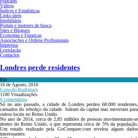
Podcasts
Vídeos
Índices e Estatísticas
Links úteis
Imobiliário
Portais e motores de busca
Sites e Blogues
Economia e Finanças
Associações e Ordens Profissionais
Imprensa
Legislação
Contactos
Londres perde residentes
Em
Mercados Internacionais
16 de Agosto, 2016
Gonçalo Rodrigues
1100 Visualizações
0 comentários
Só no ano passado, a cidade de Londres perdeu 68.000 residentes,
cansados do reboliço da cidade. Saíram da capital mas moveram para
outros locais no Reino Unido.
No ano de 2014, cerca de 2,85 milhões de pessoas movimentaram-se
dentro do Reino Unido, o que representa cerca de 5% da população.
Um estudo realizado pela GoCompare.com revelou alguns dados
interessantes: