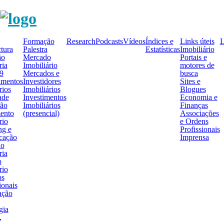
Formação
Research
Podcasts
Vídeos
Índices e
Links úteis
L
tura
Palestra
Estatísticas
Imobiliário
ão
Mercado
Portais e
ria
Imobiliário
motores de
9
Mercados e
busca
amentos
Investidores
Sites e
rios
Imobiliários
Blogues
ade
Investimentos
Economia e
ção
Imobiliários
Finanças
mento
(presencial)
Associações
rio
e Ordens
ng e
Profissionais
cação
Imprensa
ão
ria
o
rio
os
ionais
ação
gia
,