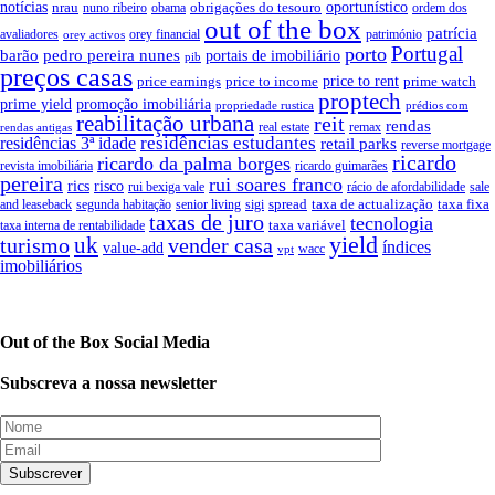
notícias
oportunístico
nrau
obrigações do tesouro
obama
ordem dos
nuno ribeiro
out of the box
patrícia
avaliadores
orey financial
património
orey activos
Portugal
porto
pedro pereira nunes
barão
portais de imobiliário
pib
preços casas
price earnings
price to income
price to rent
prime watch
proptech
prime yield
promoção imobiliária
propriedade rustica
prédios com
reabilitação urbana
reit
rendas
real estate
remax
rendas antigas
residências estudantes
residências 3ª idade
retail parks
reverse mortgage
ricardo
ricardo da palma borges
revista imobiliária
ricardo guimarães
pereira
rui soares franco
rics
risco
rui bexiga vale
sale
rácio de afordabilidade
spread
taxa de actualização
taxa fixa
and leaseback
segunda habitação
senior living
sigi
taxas de juro
tecnologia
taxa variável
taxa interna de rentabilidade
yield
uk
turismo
vender casa
índices
value-add
wacc
vpt
imobiliários
Out of the Box Social Media
Subscreva a nossa newsletter