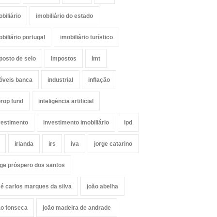
obiliário
imobiliário do estado
obiliário portugal
imobiliário turístico
posto de selo
impostos
imt
óveis banca
industrial
inflação
prop fund
inteligência artificial
vestimento
investimento imobiliário
ipd
irlanda
irs
iva
jorge catarino
rge próspero dos santos
sé carlos marques da silva
joão abelha
ão fonseca
joão madeira de andrade