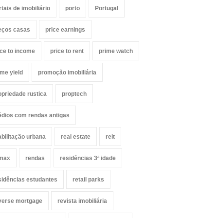
rtais de imobiliário
porto
Portugal
eços casas
price earnings
ice to income
price to rent
prime watch
ime yield
promoção imobiliária
opriedade rustica
proptech
édios com rendas antigas
abilitação urbana
real estate
reit
max
rendas
residências 3ª idade
sidências estudantes
retail parks
verse mortgage
revista imobiliária