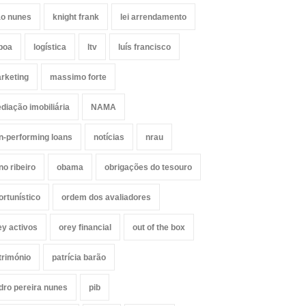
ão nunes
knight frank
lei arrendamento
sboa
logística
ltv
luís francisco
rketing
massimo forte
diação imobiliária
NAMA
n-performing loans
notícias
nrau
no ribeiro
obama
obrigações do tesouro
ortunístico
ordem dos avaliadores
ey activos
orey financial
out of the box
trimónio
patrícia barão
dro pereira nunes
pib