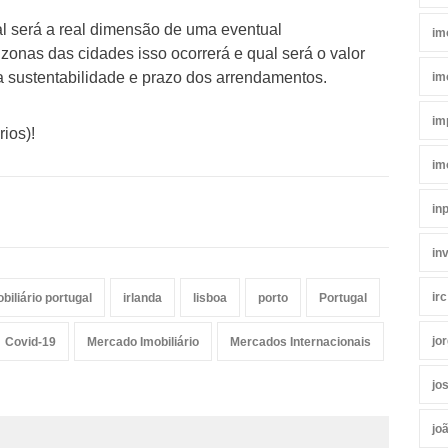
l será a real dimensão de uma eventual
im
zonas das cidades isso ocorrerá e qual será o valor
 sustentabilidade e prazo dos arrendamentos.
im
im
ios)!
im
in
in
irc
biliário portugal
irlanda
lisboa
porto
Portugal
jo
Covid-19
Mercado Imobiliário
Mercados Internacionais
jo
jo