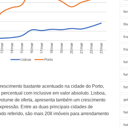
fe
fi
fr
fr
fu
fu
escimento bastante acentuado na cidade do Porto,
fu
 percentual com inclusive em valor absoluto. Lisboa,
volume de oferta, apresenta também um crescimento
go
pressão. Entre as duas principais cidades de
ha
íodo referido, são mais 208 imóveis para arrendamento
ho