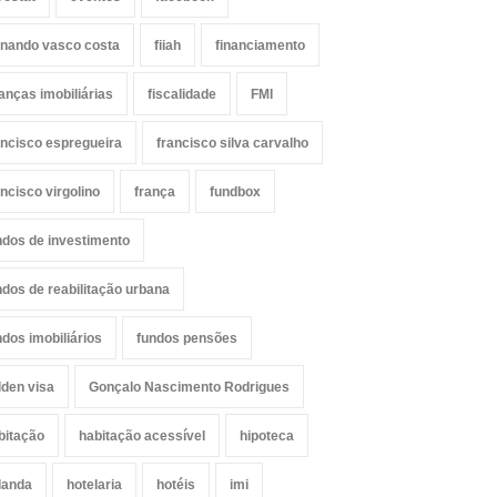
rnando vasco costa
fiiah
financiamento
nanças imobiliárias
fiscalidade
FMI
ancisco espregueira
francisco silva carvalho
ancisco virgolino
frança
fundbox
ndos de investimento
ndos de reabilitação urbana
ndos imobiliários
fundos pensões
lden visa
Gonçalo Nascimento Rodrigues
bitação
habitação acessível
hipoteca
landa
hotelaria
hotéis
imi