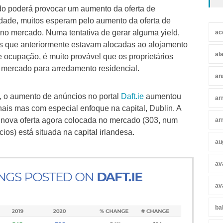
do poderá provocar um aumento da oferta de
dade, muitos esperam pelo aumento da oferta de
no mercado. Numa tentativa de gerar alguma yield,
ac
s que anteriormente estavam alocadas ao alojamento
al
e ocupação, é muito provável que os proprietários
o mercado para arredamento residencial.
an
, o aumento de anúncios no portal
Daft.ie
aumentou
ar
is mas com especial enfoque na capital, Dublin. A
nova oferta agora colocada no mercado (303, num
ar
ios) está situada na capital irlandesa.
au
av
av
ba