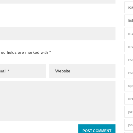
jo
li
ma
me
red fields are marked with *
no
nu
op
or
pa
pe