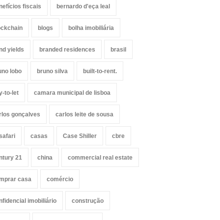
nefícios fiscais
bernardo d'eça leal
ockchain
blogs
bolha imobiliária
nd yields
branded residences
brasil
uno lobo
bruno silva
built-to-rent.
y-to-let
camara municipal de lisboa
rlos gonçalves
carlos leite de sousa
safari
casas
Case Shiller
cbre
ntury 21
china
commercial real estate
mprar casa
comércio
nfidencial imobiliário
construção