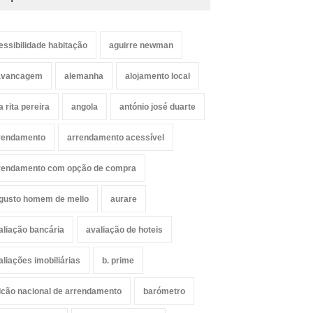
essibilidade habitação
aguirre newman
avancagem
alemanha
alojamento local
a rita pereira
angola
antónio josé duarte
rendamento
arrendamento acessível
rendamento com opção de compra
gusto homem de mello
aurare
aliação bancária
avaliação de hoteis
aliações imobiliárias
b. prime
lcão nacional de arrendamento
barómetro