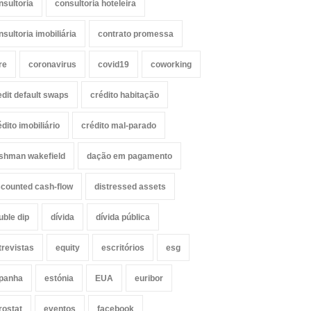
nsultoria
consultoria hoteleira
nsultoria imobiliária
contrato promessa
re
coronavirus
covid19
coworking
edit default swaps
crédito habitação
édito imobiliário
crédito mal-parado
shman wakefield
dação em pagamento
scounted cash-flow
distressed assets
uble dip
dívida
dívida pública
trevistas
equity
escritórios
esg
panha
estónia
EUA
euribor
rostat
eventos
facebook