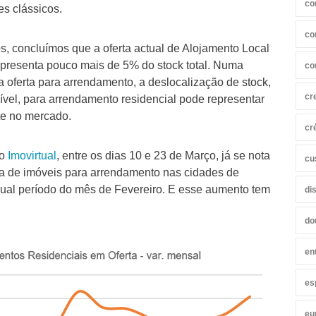
co
es clássicos.
co
 concluímos que a oferta actual de Alojamento Local
epresenta pouco mais de 5% do stock total. Numa
co
 oferta para arrendamento, a deslocalização de stock,
cr
ível, para arrendamento residencial pode representar
te no mercado.
cr
do
Imovirtual
, entre os dias 10 e 23 de Março, já se nota
cu
ta de imóveis para arrendamento nas cidades de
igual período do mês de Fevereiro. E esse aumento tem
di
do
en
es
eu