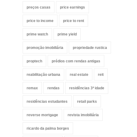
preços casas
price earnings
price to income
price to rent
prime watch
prime yield
promoção imobiliária
propriedade rustica
proptech
prédios com rendas antigas
reabilitação urbana
real estate
reit
remax
rendas
residências 3ª idade
residências estudantes
retail parks
reverse mortgage
revista imobiliária
ricardo da palma borges