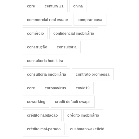
cbre
century 21
china
commercial real estate
comprar casa
comércio
confidencial imobiliário
construção
consultoria
consultoria hoteleira
consultoria imobiliária
contrato promessa
core
coronavirus
covid19
coworking
credit default swaps
crédito habitação
crédito imobiliário
crédito mal-parado
cushman wakefield