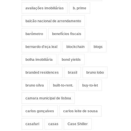
avaliações imobiliárias
b. prime
balcão nacional de arrendamento
barómetro
benefícios fiscais
bernardo d'eça leal
blockchain
blogs
bolha imobiliária
bond yields
branded residences
brasil
bruno lobo
bruno silva
built-to-rent.
buy-to-let
camara municipal de lisboa
carlos gonçalves
carlos leite de sousa
casafari
casas
Case Shiller