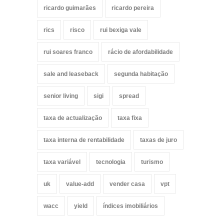
ricardo guimarães
ricardo pereira
rics
risco
rui bexiga vale
rui soares franco
rácio de afordabilidade
sale and leaseback
segunda habitação
senior living
sigi
spread
taxa de actualização
taxa fixa
taxa interna de rentabilidade
taxas de juro
taxa variável
tecnologia
turismo
uk
value-add
vender casa
vpt
wacc
yield
índices imobiliários