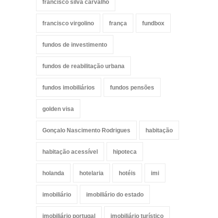
francisco silva carvalho
francisco virgolino
frança
fundbox
fundos de investimento
fundos de reabilitação urbana
fundos imobiliários
fundos pensões
golden visa
Gonçalo Nascimento Rodrigues
habitação
habitação acessível
hipoteca
holanda
hotelaria
hotéis
imi
imobiliário
imobiliário do estado
imobiliário portugal
imobiliário turístico