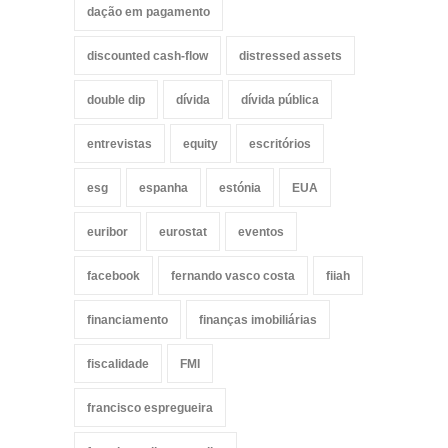
dação em pagamento
discounted cash-flow
distressed assets
double dip
dívida
dívida pública
entrevistas
equity
escritórios
esg
espanha
estónia
EUA
euribor
eurostat
eventos
facebook
fernando vasco costa
fiiah
financiamento
finanças imobiliárias
fiscalidade
FMI
francisco espregueira