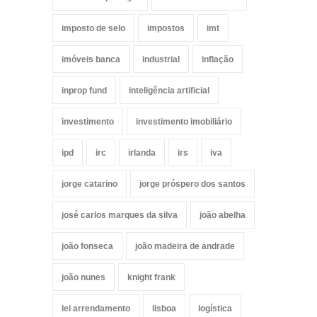
imposto de selo
impostos
imt
imóveis banca
industrial
inflação
inprop fund
inteligência artificial
investimento
investimento imobiliário
ipd
irc
irlanda
irs
iva
jorge catarino
jorge próspero dos santos
josé carlos marques da silva
joão abelha
joão fonseca
joão madeira de andrade
joão nunes
knight frank
lei arrendamento
lisboa
logística