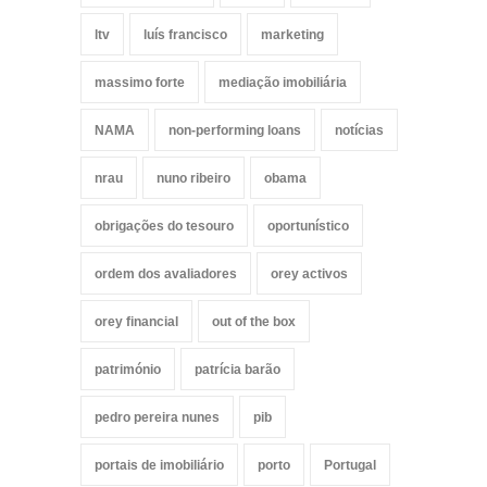
ltv
luís francisco
marketing
massimo forte
mediação imobiliária
NAMA
non-performing loans
notícias
nrau
nuno ribeiro
obama
obrigações do tesouro
oportunístico
ordem dos avaliadores
orey activos
orey financial
out of the box
património
patrícia barão
pedro pereira nunes
pib
portais de imobiliário
porto
Portugal